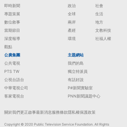
即時新聞
政治
社會
專題策展
全球
生活
數位敘事
兩岸
地方
當期節目
產經
文教科技
深度報導
環境
社福人權
觀點
公廣集團
主題網站
公共電視
我們的島
PTS TW
獨立特派員
公視台語台
有話好說
中華電視公司
P#新聞實驗室
客家電視台
PNN新聞議題中心
關於我們
更正啟事
最新消息
服務條款
隱私權保護政策
Copyright © 2020 Public Television Service Foundation. All Rights