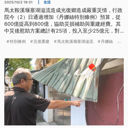
2025/10/2 19:31
|
生活
馬太鞍溪堰塞湖溢流造成光復鄉造成嚴重災情，行政
院今（2）日通過增加《丹娜絲特別條例》預算，從
600億提高到800億，協助災損補助與重建經費。其
中災後慰助方案總計有25項，投入至少25億元，對
象函擴災民、原住民、農民、業者。各部會將在下週
特別條例
災後重建
馬太鞍溪堰塞湖溢流
丹娜絲
...
二前進災區，成立一站式服務平台，直接受理民眾申
請。