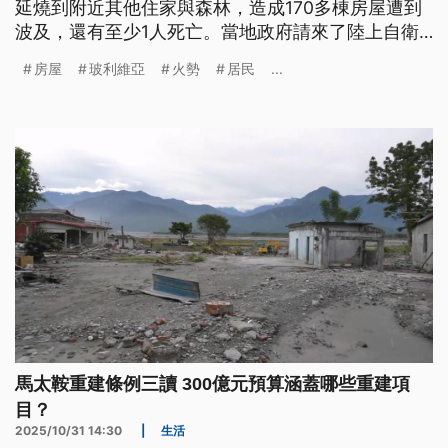
延燒到附近其他住家與森林，造成170多棟房屋遭到
波及，還有至少1人死亡。當地政府請來了陸上自衛
隊協助救災，好不容易在今日中午左右暫時控制火
房屋
玻利維亞
火勢
居民
...
勢。而南美洲玻利維亞的聖克魯斯省則是連續6小時
豪雨、引發山崩，導致當地1個區有80%的房屋被
毀，至少有6人失蹤。
馬太鞍重建條例三讀 300億元預算涵蓋哪些重建項
目？
2025/10/31 14:30
|
生活