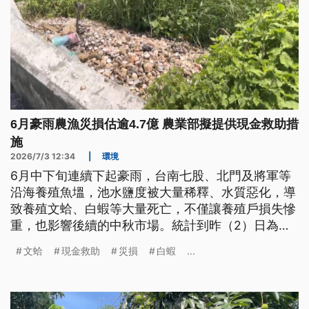
6月豪雨農漁災損估逾4.7億 農業部擬提供現金救助措
施
2026/7/3 12:34
|
環境
6月中下旬連續下起豪雨，台南七股、北門及將軍等
沿海養殖魚塭，池水鹽度被大量稀釋、水質惡化，導
致養殖文蛤、白蝦等大量死亡，不僅讓養殖戶損失慘
重，也影響後續的中秋市場。統計到昨（2）日為止
的全台農畜漁災損，超過4億7千萬，因此農業部將提
文蛤
現金救助
災損
白蝦
...
供現金救助及低利貸款等措施來協助。