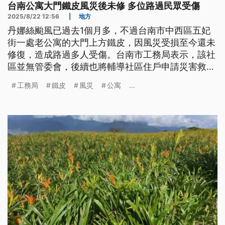
台南公寓大門鐵皮風災後未修 多位路過民眾受傷
2025/8/22 12:56
|
地方
丹娜絲颱風已過去1個月多，不過台南市中西區五妃
街一處老公寓的大門上方鐵皮，因風災受損至今還未
修復，造成路過多人受傷。台南市工務局表示，該社
區並無管委會，後續也將輔導社區住戶申請災害救助
金修復，目前先設置提醒告示防止有人再受傷。
工務局
鐵皮
風災
公寓
...