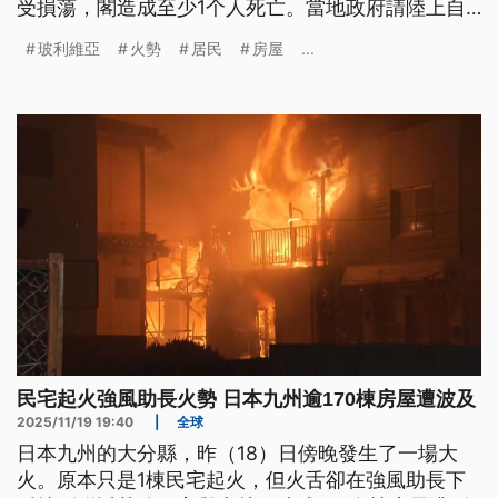
受損蕩，閣造成至少1个人死亡。當地政府請陸上自
衛隊協助救災，真無簡單才佇今日 (19) 中晝彼跤
玻利維亞
火勢
居民
房屋
...
兜，暫時共火控制予牢。另外，南美洲玻利維亞的聖
克魯斯省，大水雨連紲落6點鐘，落甲崩山，致使當
地一个區有8成的厝宅害去，閣有至少6个人失蹤。
（新聞標題、導言
民宅起火強風助長火勢 日本九州逾170棟房屋遭波及
2025/11/19 19:40
|
全球
日本九州的大分縣，昨（18）日傍晚發生了一場大
火。原本只是1棟民宅起火，但火舌卻在強風助長下