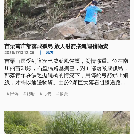
苗栗南庄部落成孤島 族人射箭搭繩運補物資
2026/7/13 12:35
|
地方
苗栗山區受到這次巴威颱風侵襲，災情慘重。位在南
庄的苗21線，石壁橋路基掏空，對面部落頓成孤島，
部落青年在缺乏拋繩槍的情況下，用傳統弓箭綁上細
線，才得以運送物資。由於2顆巨大落石阻斷道路，
有上百位居民受困山中。而在大湖鄉，苗62線又發生
部落
縣府
弓箭
物資
...
落石，公所趕緊搶通中。這次風災也造成公館鄉的紅
棗嚴重裂果，縣府將啟動救助。