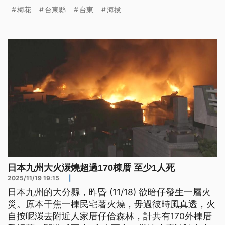
估，花期可能只到這個月下旬，而著果率也不好，可
梅花
台東縣
台東
海拔
能梅子會減產30%左右。
日本九州大火湠燒超過170棟厝 至少1人死
2025/11/19 19:15
|
日本九州的大分縣，昨昏 (11/18) 欲暗仔發生一層火
災。原本干焦一棟民宅著火燒，毋過彼時風真透，火
自按呢湠去附近人家厝仔佮森林，計共有170外棟厝