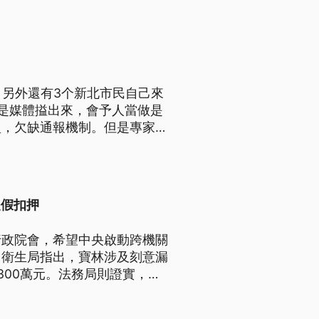
，另外還有3个新北市民自己來
毋是媒體搤出來，會予人當做是
型，欠缺通報機制。但是專家表
」，目前無法度解毒，致死率有
提假扣押
行政院會，希望中央啟動跨機關
，衛生局指出，寶林涉及刻意漏
300萬元。法務局則證實，寶
要求遠百及大食代的產險業者盡
屬若有意願對寶林提起假扣押。