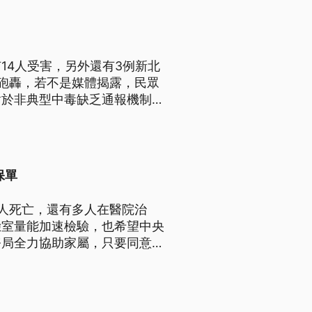
14人受害，另外還有3例新北
砲轟，若不是媒體揭露，民眾
對於非典型中毒缺乏通報機制。
劇毒「米酵菌酸」，目前沒有解
保單
人死亡，還有多人在醫院治
驗室量能加速檢驗，也希望中央
務局全力協助家屬，只要同意就
所有保單的理賠範圍是否有涵蓋