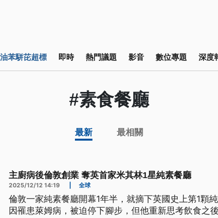
油苯駢芘超標
即時
熱門議題
影音
數位專題
深度
#素食餐廳
最新
最相關
主廚病後倫敦創業 奪英首家米其林1星純素餐廳
2025/12/12 14:19
|
全球
倫敦一家純素餐廳開幕1年半，就摘下英國史上第1顆
因罹患萊姆病，被迫停下腳步，但他重新思考飲食之