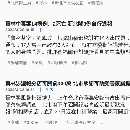
北市衛生局
寶林
新北市長侯友宜
責任險
...
寶林中毒案14病例、2死亡 新北閣3例自行通報
2024/3/28 19:15
|
「寶林茶室」的風波，根據衛福部統計有14人出問題
通報，17人當中已經有2人死亡。就有立委批評講若
個人的身體問題。批評衛福部針對無捷看見的中毒類
示，若是因為米製品保存出問題所產生的「米酵菌酸
米酵菌酸
通報
加護病房
衛福部
...
四成。(本則新聞標題、導言皆為台語文)
寶林涉漏報分店可開罰300萬 北市承諾可助受害家屬
2024/3/28 19:31
|
生活
寶林案風暴持續擴大，上午台北市蔣萬安臨時改出席
部會統籌調查。北市府下午召開記者會說明最新狀況
報1間相關分店，直到27日還在持續營業，最高可開罰
林投保的產品責任險、公共意外險均已失效，目前正
寶林
300萬
假扣押
新北市長侯友宜
...
速說明承保範圍是否涵蓋寶林責任理賠，也會協助家