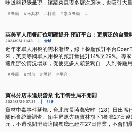
味道與視覺呈現，讓蔬菜展現多層次風味，也吸引大
經一路排到明（2026）年。
餐廳
米其林
料理
素食餐廳
...
英美單人用餐訂位明顯提升 預訂平台：更廣泛的自愛
2024/9/4 11:48
|
全球
近年來單人用餐的需求漸增，線上餐廳預訂平台OpenT
來，英美等國單人用餐的預訂量提升14%至29%。專
遠距辦公情況增加，促使更多人願意獨自一人到餐廳
求，也開始提供相關服務。
餐廳
增加
照顧
平台
寶林分店未違規營業 北市衛生局不開罰
2024/3/29 07:31
|
社會
寶林中毒事件延燒，台北市長蔣萬安昨（28）日出席
關部會統籌調查。衛生局原先稱寶林旗下1餐廳27日違
元，不過晚間澄清這間餐廳已經在27日停業，不會開
產險投保的產品責任險跟公共意外險沒有繳保費，保