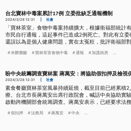
社會局則已全面發放受害者慰問金6千到1萬元。
台北寶林中毒案累計17例 立委批缺乏通報機制
2024/3/28 12:31
|
社會
「寶林茶室」食物中毒案持續擴大，根據衛福部統計有
市民自行通報，這起事件已造成2例死亡。對此有立委
還誤以為是個人健康問題，實在太冤枉，批評衛福部
而有毒物專家推測，若是米製品等保存不當而產生的
米酵菌酸
寶林茶室食物中毒
通報
加護病房
...
毒劑，致死率高達4成。
盼中央統籌調查寶林案 蔣萬安：將協助假扣押及檢視
2024/3/28 12:31
|
社會
素食餐廳寶林茶室風暴持續延燒，截至目前已經累積2
療。台北市長蔣萬安出席行政院會，喊話中央協助實
啟動跨機關部會統籌調查。蔣萬安表示，已經要求法
對寶林負責人進行假扣押，避免後續脫產，也會檢視
假扣押
法務局
蔣萬安
中央
...
這一次的事件，預計28日中午前就會完成。