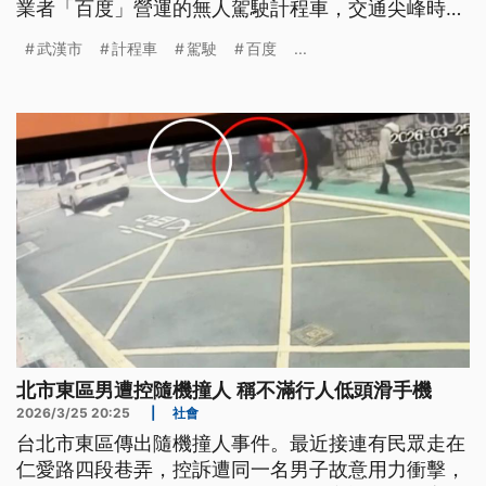
業者「百度」營運的無人駕駛計程車，交通尖峰時刻
幾乎同時「癱瘓」在重要道路上，造成從傍晚到深夜
武漢市
計程車
駕駛
百度
...
交通嚴重阻塞，事發原因目前還在調查中。
北市東區男遭控隨機撞人 稱不滿行人低頭滑手機
2026/3/25 20:25
|
社會
台北市東區傳出隨機撞人事件。最近接連有民眾走在
仁愛路四段巷弄，控訴遭同一名男子故意用力衝擊，