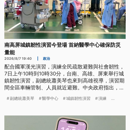
南高屏城鎮韌性演習今登場 首納醫學中心確保防災
量能
2026/8/7 19:40
|
政治
配合國軍漢光演習，演練全民疏散避難與社會韌性，
7日上午10時到10時30分，台南、高雄、屏東舉行城
鎮韌性演習，副總統蕭美琴也來到高雄視導，演習期
間全區車輛管制、人員就近避難。中央政府指出，未
來全台各鄉鎮都會成立防災協助中心，串聯民力防災
副總統蕭美琴
醫學中心
城鎮韌性演習
演練
...
韌性，這次也首度納入醫學中心，確保醫療體系遭逢
戰爭或重災時的醫療量能與應變。