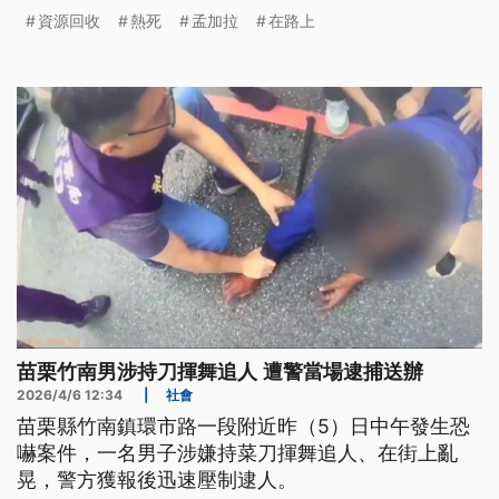
嬰兒不幸喪命。
資源回收
熱死
孟加拉
在路上
苗栗竹南男涉持刀揮舞追人 遭警當場逮捕送辦
2026/4/6 12:34
|
社會
苗栗縣竹南鎮環市路一段附近昨（5）日中午發生恐
嚇案件，一名男子涉嫌持菜刀揮舞追人、在街上亂
晃，警方獲報後迅速壓制逮人。