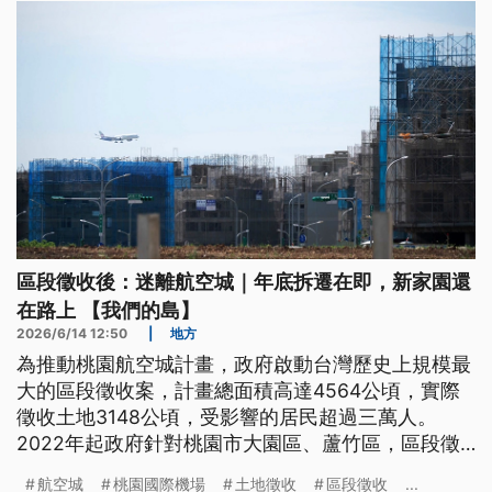
行交易等。
區段徵收後：迷離航空城｜年底拆遷在即，新家園還
在路上 【我們的島】
2026/6/14 12:50
|
地方
為推動桃園航空城計畫，政府啟動台灣歷史上規模最
大的區段徵收案，計畫總面積高達4564公頃，實際
徵收土地3148公頃，受影響的居民超過三萬人。
2022年起政府針對桃園市大園區、蘆竹區，區段徵
收範圍內的居民，祭出自願優先搬遷的獎勵政策，居
航空城
桃園國際機場
土地徵收
區段徵收
...