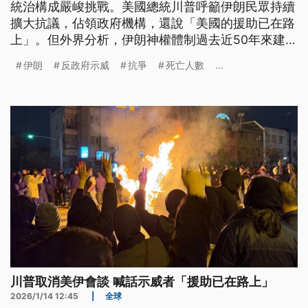
統治構成嚴峻挑戰。美國總統川普呼籲伊朗民眾持續
擴大抗議，佔領政府機構，還說「美國的援助已在路
上」。但外界分析，伊朗神權體制過去近50年來建立
嚴密的監控體制，要讓伊朗當前政府快速垮台的可能
伊朗
反政府示威
抗爭
死亡人數
...
性並不大。
川普取消美伊會談 喊話示威者「援助已在路上」
2026/1/14 12:45
|
全球