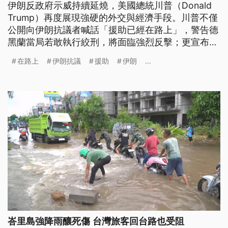
伊朗反政府示威持續延燒，美國總統川普（Donald
Trump）再度展現強硬的外交與經濟手段。川普不僅
公開向伊朗抗議者喊話「援助已經在路上」，警告德
黑蘭當局若敢執行絞刑，將面臨強烈反擊；更宣布對
任何與伊朗有貿易往來的國家，全面加徵25%的懲罰
在路上
伊朗抗議
援助
伊朗
...
性關稅。這項針對性極強的政策，直接衝擊伊朗最大
原油買家中國。
峇里島強降雨釀死傷 台灣旅客回台路也受阻