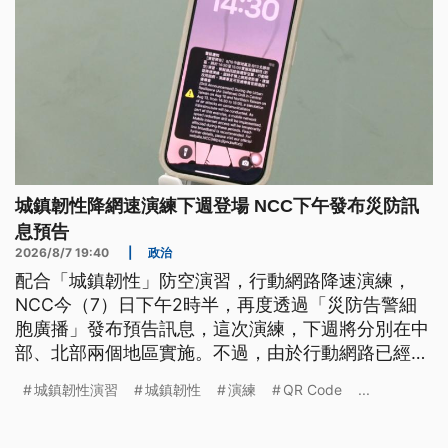
城鎮韌性降網速演練下週登場 NCC下午發布災防訊
息預告
2026/8/7 19:40
|
政治
配合「城鎮韌性」防空演習，行動網路降速演練，
NCC今（7）日下午2時半，再度透過「災防告警細
胞廣播」發布預告訊息，這次演練，下週將分別在中
部、北部兩個地區實施。不過，由於行動網路已經成
為現代人的日常工具，想用手機App進行購買高鐵、
城鎮韌性演習
城鎮韌性
演練
QR Code
...
台鐵車票、行動支付、線上轉帳等，恐怕都會有影
響。相關單位陸續發布因應方式，例如避開該時段進