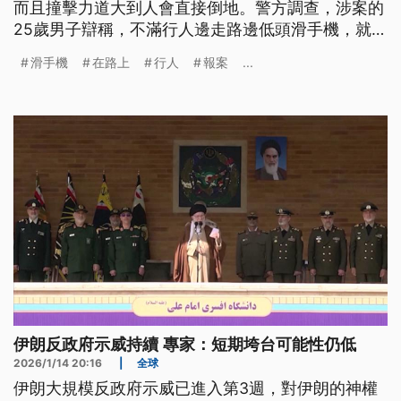
而且撞擊力道大到人會直接倒地。警方調查，涉案的
25歲男子辯稱，不滿行人邊走路邊低頭滑手機，就故
意不閃開，才當場撞上，報案人則正考慮是否提告。
滑手機
在路上
行人
報案
...
伊朗反政府示威持續 專家：短期垮台可能性仍低
2026/1/14 20:16
|
全球
伊朗大規模反政府示威已進入第3週，對伊朗的神權