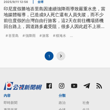
2025/9/11 12:56
|
全球
印尼度假勝地峇里島因連續強降雨導致嚴重水患，當
地媒體報導，已造成9人死亡還有人員失蹤，而不少
前往度假的台灣自由行旅客，這2天在前往機場搭機
回台路上，因道路多處受阻，很多人因此趕不上班
機。對此華航表示，旅客此次如受暴雨情況無法如期
峇里島
強降雨
旅客
積淹水
...
搭機，可更改訂位免收手續費。
1
內容
分類
即時新聞
政治
社會
專題策展
全球
生活