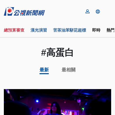
總預算審查
漢光演習
苦茶油苯駢芘超標
即時
熱門
#高蛋白
最新
最相關