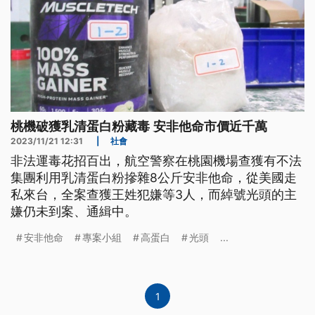
桃機破獲乳清蛋白粉藏毒 安非他命市價近千萬
2023/11/21 12:31
|
社會
非法運毒花招百出，航空警察在桃園機場查獲有不法
集團利用乳清蛋白粉摻雜8公斤安非他命，從美國走
私來台，全案查獲王姓犯嫌等3人，而綽號光頭的主
嫌仍未到案、通緝中。
安非他命
專案小組
高蛋白
光頭
...
1