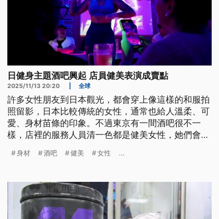
日健身主題酒吧興起 店員健美表演成賣點
2025/11/13 20:20
|
全球
許多女性朋友到日本觀光，都會穿上像這樣的和服拍
照留影，日本比較傳統的女性，通常也給人溫柔、可
愛、身材苗條的印象。不過東京有一間酒吧很不一
樣，店裡的服務人員清一色都是健美女性，她們會大
方秀出肌肉展現充滿活力與陽光的一面。自從5年前
身材
酒吧
健美
女性
...
開幕後，這間酒吧就吸引許多外國觀光客上門，特別
的是店裡提供了高蛋白飲料，還會帶你一起做運動，
現在就讓我們跟著鏡頭到這間酒吧，感受一下金剛芭
比的魅力。