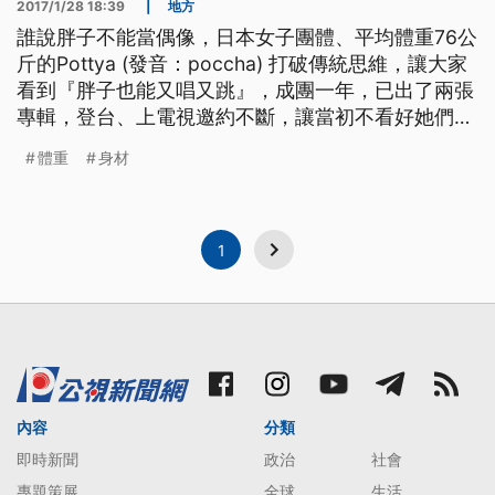
2017/1/28 18:39
|
地方
誰說胖子不能當偶像，日本女子團體、平均體重76公
斤的Pottya (發音：poccha) 打破傳統思維，讓大家
看到『胖子也能又唱又跳』，成團一年，已出了兩張
專輯，登台、上電視邀約不斷，讓當初不看好她們的
人，跌破眼鏡。 Pottya 是日本一支成軍一年的女子
體重
身材
團體，穿短裙大跳熱舞，勇於展現自己的胖腿跟肉感
身材，四人體重超過300公斤，雖然身材圓滾滾的，
但勁歌熱舞相當靈活，顛覆一般人的刻板
1
內容
分類
即時新聞
政治
社會
專題策展
全球
生活