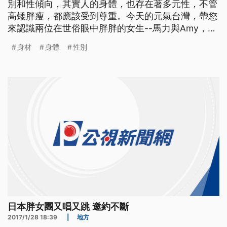
別和性傾向，其實人的身體，也存在著多元性，不管
高矮胖瘦，都應該受到尊重。今天的元氣台灣，帶您
來認識兩位在世俗眼中胖胖的女生--馬力與Amy，以
及她們組成的雙人團體"肉彈甜心"。 由Amy與馬力組
身材
身體
性別
成的肉彈甜心，目標是要把美的窄門，用力擠寬。兩
人過年期間所製作的影片，道出了許多人的心聲。
影片中的苦主馬力還有夥伴Amy，平常都在非營利組
織工作，
日本胖女團又唱又跳 邀約不斷
2017/1/28 18:39
|
地方