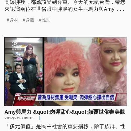
高矮胖瘦，都應該受到尊重。今天的元氣台灣，帶您
來認識兩位在世俗眼中胖胖的女生--馬力與Amy，以
及她們組成的雙人團體"肉彈甜心"。 由Amy與馬力組
身材
身體
性別
成的肉彈甜心，目標是要把美的窄門，用力擠寬。兩
人過年期間所製作的影片，道出了許多人的心聲。
影片中的苦主馬力還有夥伴Amy，平常都在非營利組
織工作，
Amy與馬力 &quot;肉彈甜心&quot;顛覆世俗審美觀
2017/2/28 09:15
|
「多元價值」是民主社會的重要指標，除了族群、性