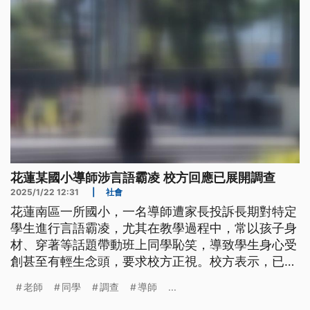
花蓮某國小導師涉言語霸凌 校方回應已展開調查
2025/1/22 12:31
|
社會
花蓮南區一所國小，一名導師遭家長投訴長期對特定
學生進行言語霸凌，尤其在教學過程中，常以孩子身
材、穿著等話題帶動班上同學恥笑，導致學生身心受
創甚至有輕生念頭，要求校方正視。校方表示，已經
受理展開調查，會視調查結果再做後續處置。
老師
同學
調查
導師
...