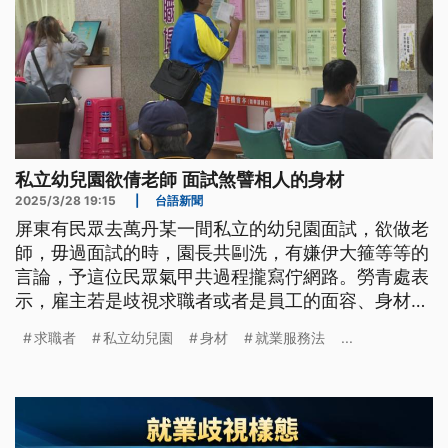
私立幼兒園欲倩老師 面試煞譬相人的身材
2025/3/28 19:15
|
台語新聞
屏東有民眾去萬丹某一間私立的幼兒園面試，欲做老
師，毋過面試的時，園長共剾洗，有嫌伊大箍等等的
言論，予這位民眾氣甲共過程攏寫佇網路。勞青處表
示，雇主若是歧視求職者或者是員工的面容、身材等
等，會去犯著就業歧視，會當罰30萬─150萬。（新
求職者
私立幼兒園
身材
就業服務法
...
聞標題、導言為台語文）