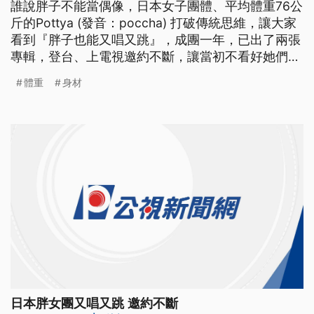
誰說胖子不能當偶像，日本女子團體、平均體重76公
斤的Pottya (發音：poccha) 打破傳統思維，讓大家
看到『胖子也能又唱又跳』，成團一年，已出了兩張
專輯，登台、上電視邀約不斷，讓當初不看好她們的
人，跌破眼鏡。 Pottya 是日本一支成軍一年的女子
體重
身材
團體，穿短裙大跳熱舞，勇於展現自己的胖腿跟肉感
身材，四人體重超過300公斤，雖然身材圓滾滾的，
但勁歌熱舞相當靈活，顛覆一般人的刻板
日本胖女團又唱又跳 邀約不斷