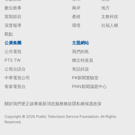
數位敘事
兩岸
地方
當期節目
產經
文教科技
深度報導
環境
社福人權
觀點
公廣集團
主題網站
公共電視
我們的島
PTS TW
獨立特派員
公視台語台
有話好說
中華電視公司
P#新聞實驗室
客家電視台
PNN新聞議題中心
關於我們
更正啟事
最新消息
服務條款
隱私權保護政策
Copyright © 2020 Public Television Service Foundation. All Rights
Reserved.