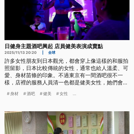
日健身主題酒吧興起 店員健美表演成賣點
2025/11/13 20:20
|
全球
許多女性朋友到日本觀光，都會穿上像這樣的和服拍
照留影，日本比較傳統的女性，通常也給人溫柔、可
愛、身材苗條的印象。不過東京有一間酒吧很不一
樣，店裡的服務人員清一色都是健美女性，她們會大
方秀出肌肉展現充滿活力與陽光的一面。自從5年前
身材
酒吧
健美
女性
...
開幕後，這間酒吧就吸引許多外國觀光客上門，特別
的是店裡提供了高蛋白飲料，還會帶你一起做運動，
現在就讓我們跟著鏡頭到這間酒吧，感受一下金剛芭
比的魅力。