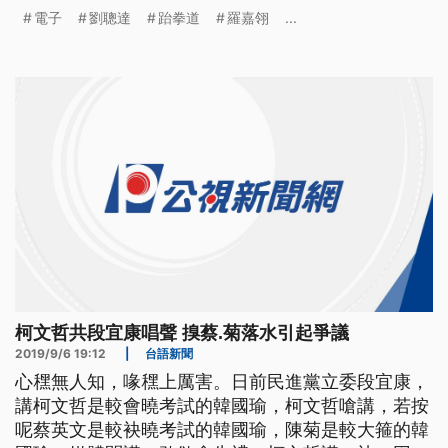
灣選手的奪金難度愈來愈高。
電子
劉聰達
跆拳道
羅嘉翎
...
柯文哲共段宜康唱聲 搝蔡.菊落水引起爭議
2019/9/6 19:12
|
台語新聞
心䆀無人知，喙䆀上厲害。日前民進黨立委段宜康，
講柯文哲是較會曉考試的韓國瑜，柯文哲嗆講，若按
呢蔡英文是較袂曉考試的韓國瑜，陳菊是較大箍的韓