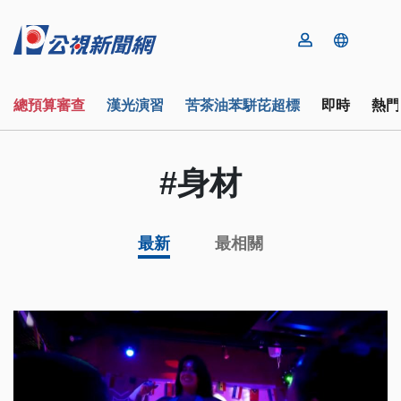
總預算審查
漢光演習
苦茶油苯駢芘超標
即時
熱門
#身材
最新
最相關