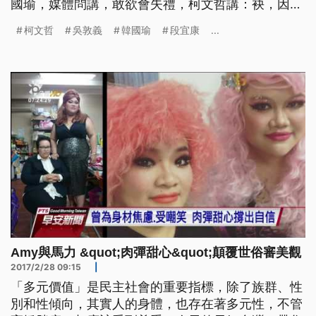
國瑜，媒體問講，敢欲會失禮，柯文哲講：袂，因為
大箍佮瘦，干焦是形容詞！ 台北市長柯文哲又鬧出
柯文哲
吳敦義
韓國瑜
段宜康
...
失言風波，民進黨立委段宜康在臉書PO文說柯文哲
是比較會考試的韓國瑜，6日上午出席活動，媒體追
問柯文哲，他竟然語出驚人，把蔡英文跟陳菊都給拉
下水。 ==台北市長 柯文哲==
Amy與馬力 &quot;肉彈甜心&quot;顛覆世俗審美觀
2017/2/28 09:15
|
「多元價值」是民主社會的重要指標，除了族群、性
別和性傾向，其實人的身體，也存在著多元性，不管