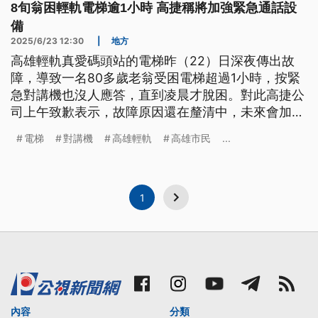
8旬翁困輕軌電梯逾1小時 高捷稱將加強緊急通話設
備
2025/6/23 12:30
|
地方
高雄輕軌真愛碼頭站的電梯昨（22）日深夜傳出故
障，導致一名80多歲老翁受困電梯超過1小時，按緊
急對講機也沒人應答，直到凌晨才脫困。對此高捷公
司上午致歉表示，故障原因還在釐清中，未來會加強
緊急通話設備。
電梯
對講機
高雄輕軌
高雄市民
...
1
內容
分類