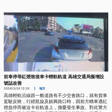
前車停等紅燈致後車卡輕軌軌道 高雄交通局擬增設
號誌改善
2026/3/26 12:35
|
地方
高雄輕軌沿線跟一般道路有不少交會路口，就有貨車
駕駛反映，行經凱旋及鎮興路口時，因前方轎車遇紅
燈急停而被迫卡在軌道上，擔憂發生事故。對此警方