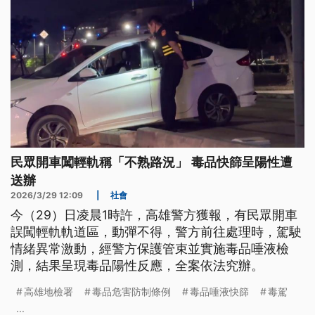
民眾開車闖輕軌稱「不熟路況」 毒品快篩呈陽性遭
送辦
2026/3/29 12:09
|
社會
今（29）日凌晨1時許，高雄警方獲報，有民眾開車
誤闖輕軌軌道區，動彈不得，警方前往處理時，駕駛
情緒異常激動，經警方保護管束並實施毒品唾液檢
測，結果呈現毒品陽性反應，全案依法究辦。
高雄地檢署
毒品危害防制條例
毒品唾液快篩
毒駕
...