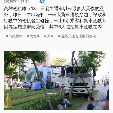
2025/7/14 07:31
|
地方
高雄輕軌昨（13）日發生通車以來最多人受傷的意
外，昨日下午5時許，一輛大貨車違規穿越，導致和
行駛中的輕軌發生碰撞，車上6名乘客和貨車駕駛都
因為猛烈撞擊而受傷，其中6人包括貨車駕駛在內，
都送醫治療。
高雄輕軌
大貨車
列車
道路交通管理處罰條例
...