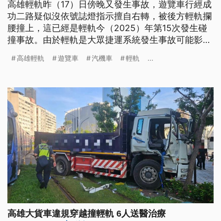
高雄輕軌昨（17）日傍晚又發生事故，遊覽車行經成
功二路疑似沒依號誌燈指示擅自右轉，被後方輕軌攔
腰撞上，這已經是輕軌今（2025）年第15次發生碰
撞事故。由於輕軌是大眾捷運系統發生事故可能影響
通行狀況，警方也將依《刑法》公共危險罪中的「過
高雄輕軌
遊覽車
汽機車
輕軌
...
失妨害舟車行駛安全罪嫌」移請地檢署偵辦。
高雄大貨車違規穿越撞輕軌 6人送醫治療