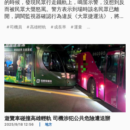
的時候，發現民眾行走鐵軌上，鳴笛示警，沒想到反
而被民眾大聲怒罵。警方表示到場時該名民眾已離
開，調閱監視器確認行為違反《大眾捷運法》，將通
知到案說明，最高可處7500元罰鍰。
司機員
高雄輕軌
成長率
運量
...
遊覽車碰撞高雄輕軌 司機涉犯公共危險遭送辦
2025/9/18 12:56
|
地方