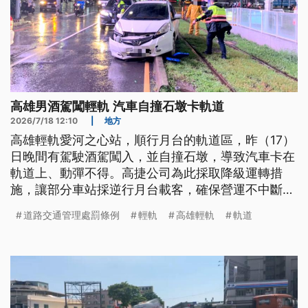
高雄男酒駕闖輕軌 汽車自撞石墩卡軌道
2026/7/18 12:10
|
地方
高雄輕軌愛河之心站，順行月台的軌道區，昨（17）
日晚間有駕駛酒駕闖入，並自撞石墩，導致汽車卡在
軌道上、動彈不得。高捷公司為此採取降級運轉措
施，讓部分車站採逆行月台載客，確保營運不中斷。
由於肇事駕駛經酒測確認數值超標，警方也依《刑
道路交通管理處罰條例
輕軌
高雄輕軌
軌道
法》過失妨礙舟車行駛安全罪及公共危險罪，移送偵
辦。