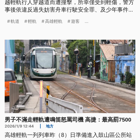
越輕軌行人穿越道而遭撞擊，所幸僅受到輕傷，警方
事後依違反過失妨害舟車行駛安全罪、及少年事件處
理法等移送偵辦。事故造成列車停駛近半小時，才恢
軌道
輕軌
高雄輕軌
遊客
...
復正常營運。
男子不滿走輕軌遭鳴笛怒罵司機 高捷：最高罰7500
2026/1/9 12:44
|
地方
高雄輕軌一列列車昨（8）日準備進入鼓山區公所站