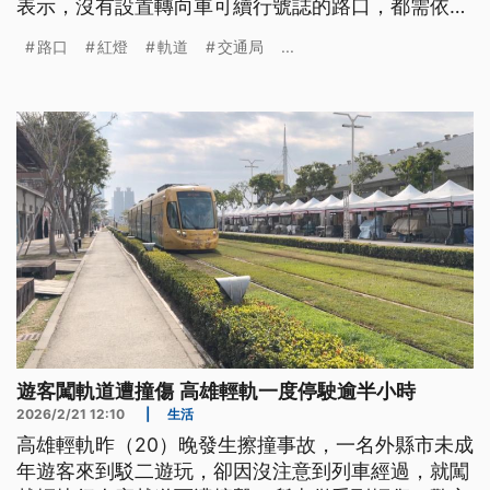
表示，沒有設置轉向車可續行號誌的路口，都需依號
誌行駛；對於駕駛人反映問題，交通局將研議在相關
路口
紅燈
軌道
交通局
...
路口增設轉向車可續行燈號，避免車輛停等在輕軌軌
道區發生意外。
遊客闖軌道遭撞傷 高雄輕軌一度停駛逾半小時
2026/2/21 12:10
|
生活
高雄輕軌昨（20）晚發生擦撞事故，一名外縣市未成
年遊客來到駁二遊玩，卻因沒注意到列車經過，就闖