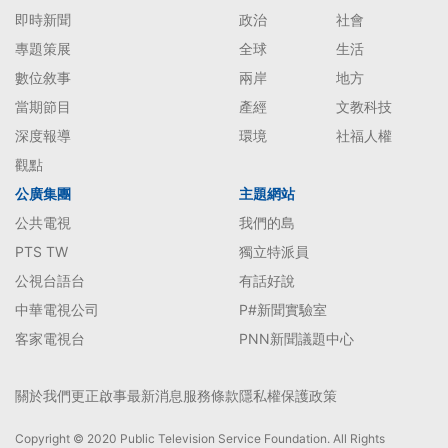
即時新聞
政治
社會
專題策展
全球
生活
數位敘事
兩岸
地方
當期節目
產經
文教科技
深度報導
環境
社福人權
觀點
公廣集團
主題網站
公共電視
我們的島
PTS TW
獨立特派員
公視台語台
有話好說
中華電視公司
P#新聞實驗室
客家電視台
PNN新聞議題中心
關於我們
更正啟事
最新消息
服務條款
隱私權保護政策
Copyright © 2020 Public Television Service Foundation. All Rights