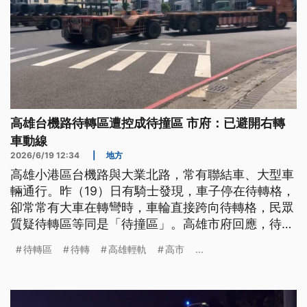
高雄台機路待轉區遭控成待撞區 市府：已避開右轉
車動線
2026/6/19 12:34
|
地方
高雄小港區台機路與大業北路，常有聯結車、大型車
輛通行。昨（19）日有騎士發現，車子停在待轉格，
卻常常有大車在轉彎時，車輪直接跨向待轉格，民眾
質疑待轉區等同是「待撞區」。高雄市府回應，待轉
格劃設區已避開右轉車、行車動線，推估是大車駕駛
待轉區
待轉
高雄輕軌
高市
...
行車習慣太差。另外，高雄輕軌，昨（18）日一輛自
小客車闖入，卡在軌道上影響運轉。