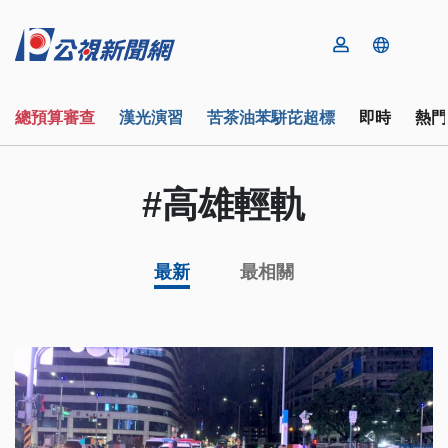
總預算審查
漢光演習
苦茶油苯駢芘超標
即時
熱門
#高雄輕軌
最新
最相關