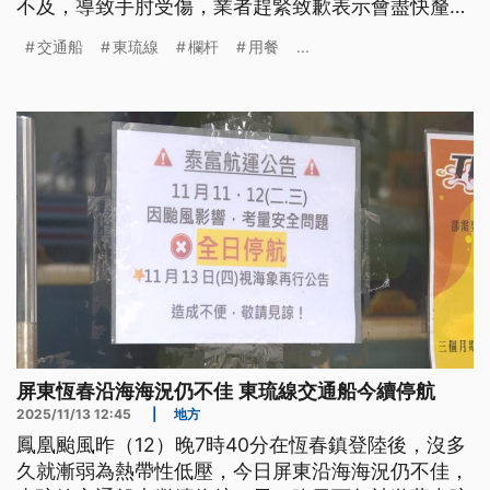
不及，導致手肘受傷，業者趕緊致歉表示會盡快釐清
肇事原因，也會修復毀損的欄杆。
交通船
東琉線
欄杆
用餐
...
屏東恆春沿海海況仍不佳 東琉線交通船今續停航
2025/11/13 12:45
|
地方
鳳凰颱風昨（12）晚7時40分在恆春鎮登陸後，沒多
久就漸弱為熱帶性低壓，今日屏東沿海海況仍不佳，