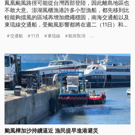
鳳凰颱風路徑可能從台灣西部登陸，因此離島地區也
不敢大意。澎湖風櫃漁港許多小型漁船，都先移到比
較能夠擋風的區域再增加纜繩穩固，南海交通船以及
東琉線交通船，受颱風影響都將在週二（11日）和週
三停航，綠島與蘭嶼間客輪則是今明2日停駛；颱風
交通船
11月
東琉線
航班取消
...
外環氣流影響，台東沿岸已出現長浪，富岡漁港內更
出現湧浪。
颱風樺加沙持續逼近 漁民提早進港避災