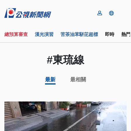
總預算審查
漢光演習
苦茶油苯駢芘超標
即時
熱門
#東琉線
最新
最相關