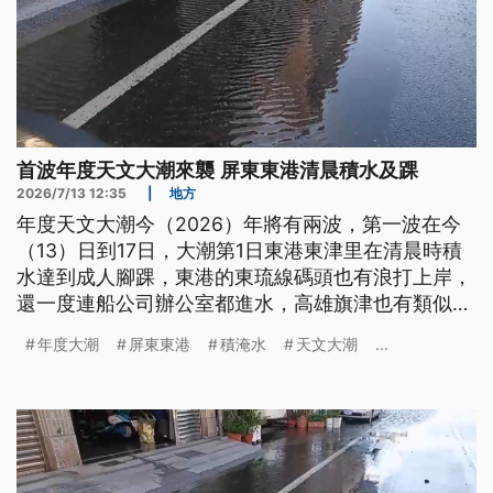
首波年度天文大潮來襲 屏東東港清晨積水及踝
2026/7/13 12:35
|
地方
年度天文大潮今（2026）年將有兩波，第一波在今
（13）日到17日，大潮第1日東港東津里在清晨時積
水達到成人腳踝，東港的東琉線碼頭也有浪打上岸，
還一度連船公司辦公室都進水，高雄旗津也有類似情
況，明後2日大潮潮位更高，縣市政府提醒沿海民眾
年度大潮
屏東東港
積淹水
天文大潮
...
小心防範。