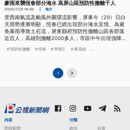
豪雨來襲恆春部分淹水 高屏山區預防性撤離千人
2025/7/29 19:40
|
地方
受西南氣流及颱風外圍環流影響，屏東今（29）日白
天雨勢逐漸明顯，恆春已經出現部分淹水災情。為避
免暴雨導致土石流，屏東縣府預防性撤離山區各部落
近百人；高雄則撤離2000多人，市區中午出現強降
雨，愛河水位一度暴漲。
預防性撤離
恆春
李懷仁
東琉線
...
1
內容
分類
即時新聞
政治
社會