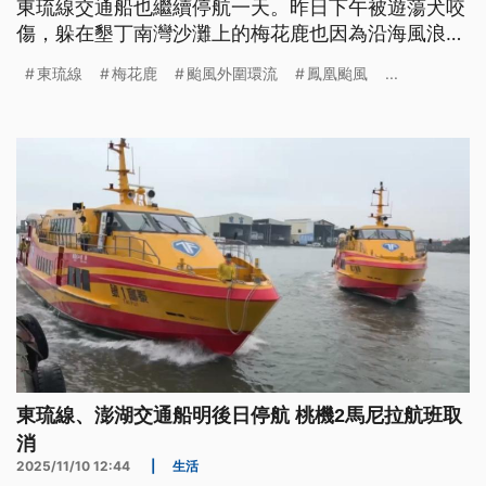
東琉線交通船也繼續停航一天。昨日下午被遊蕩犬咬
傷，躲在墾丁南灣沙灘上的梅花鹿也因為沿海風浪不
小，救援人員直到深夜才將鹿救回，但還是不幸死
東琉線
梅花鹿
颱風外圍環流
鳳凰颱風
...
亡。
東琉線、澎湖交通船明後日停航 桃機2馬尼拉航班取
消
2025/11/10 12:44
|
生活