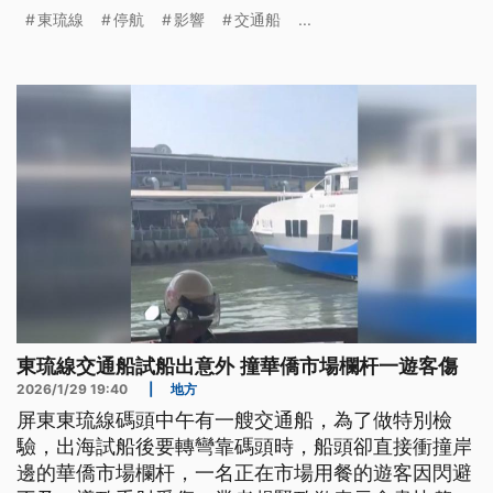
資送往小琉球。不只屏東，高雄、台中等地也從昨日
東琉線
停航
影響
交通船
...
起陸續降雨，高雄受鋒面及西南風增強影響，這禮拜
全台有明顯降雨，其中9-10號還可能出現豪雨等級以
上的雨勢，屏東東琉線交通船因此宣布9-10號停航兩
天，不只影響遊客行程，今早許多業者也趕緊提前將
物資送往小琉球。不只屏東，高雄、台中等地也從昨
天起陸續降雨，高雄仁武區上午有多路段因排水不及
而出現積淹水，台中力行國小附近凌晨則有路樹因強
風大雨及根系腐爛而倒塌，所幸無人員傷亡。
東琉線交通船試船出意外 撞華僑市場欄杆一遊客傷
2026/1/29 19:40
|
地方
屏東東琉線碼頭中午有一艘交通船，為了做特別檢
驗，出海試船後要轉彎靠碼頭時，船頭卻直接衝撞岸
邊的華僑市場欄杆，一名正在市場用餐的遊客因閃避