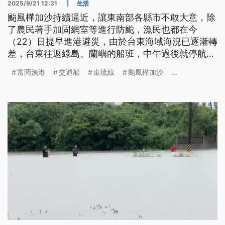
2025/9/21 12:31
|
生活
颱風樺加沙持續逼近，讓東南部各縣市不敢大意，除
了農民著手加固網室等進行防颱，漁民也都在今
（22）日提早進港避災，由於台東海域海況已逐漸轉
差，台東往返綠島、蘭嶼的船班，中午過後就停航，
屏東東琉線則宣布23、24日停航；受影響的還有10
富岡漁港
交通船
東琉線
颱風樺加沙
...
月初登場的高雄馬戲藝術節，工作人員也趕在這兩天
將搭好的棚架降棚或拆除，確保安全。