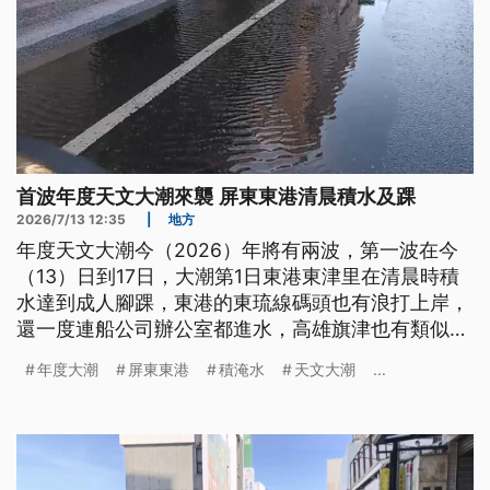
首波年度天文大潮來襲 屏東東港清晨積水及踝
2026/7/13 12:35
|
地方
年度天文大潮今（2026）年將有兩波，第一波在今
（13）日到17日，大潮第1日東港東津里在清晨時積
水達到成人腳踝，東港的東琉線碼頭也有浪打上岸，
還一度連船公司辦公室都進水，高雄旗津也有類似情
況，明後2日大潮潮位更高，縣市政府提醒沿海民眾
年度大潮
屏東東港
積淹水
天文大潮
...
小心防範。