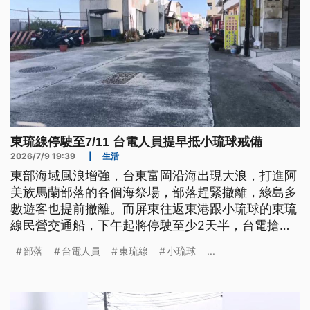
東琉線停駛至7/11 台電人員提早抵小琉球戒備
2026/7/9 19:39
|
生活
東部海域風浪增強，台東富岡沿海出現大浪，打進阿
美族馬蘭部落的各個海祭場，部落趕緊撤離，綠島多
數遊客也提前撤離。而屏東往返東港跟小琉球的東琉
線民營交通船，下午起將停駛至少2天半，台電搶修
人員及封島期間的物資上午也陸續上船登島，全力防
部落
台電人員
東琉線
小琉球
...
颱。