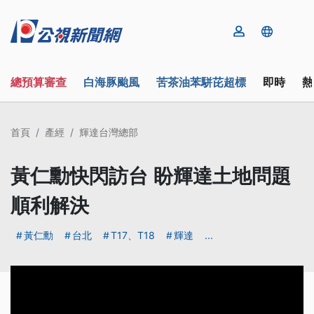
總預算審查
白海豚颱風
苦茶油苯駢芘超標
即時
熱
首頁
產經
輝達台灣總部
黃仁勳快閃訪台 盼輝達土地問題
順利解決
黃仁勳
台北
T17、T18
輝達
...