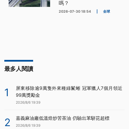
嗎？
2026-07-30 18:54
|
全球
最多人閱讀
屏東移除逾9萬隻外來種綠鬣蜥 冠軍獵人7個月領近
1
99萬獎勵金
2026/8/6 19:39
嘉義麻油廠低溫焙炒苦茶油 仍驗出苯駢芘超標
2
2026/8/6 19:39