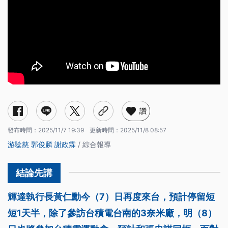
讚
發布時間：
2025/11/7 19:39
更新時間：
2025/11/8 08:57
游騐慈
郭俊麟
謝政霖
/ 綜合報導
輝達執行長黃仁勳今（7）日再度來台，預計停留短
短1天半，除了參訪台積電台南的3奈米廠，明（8）