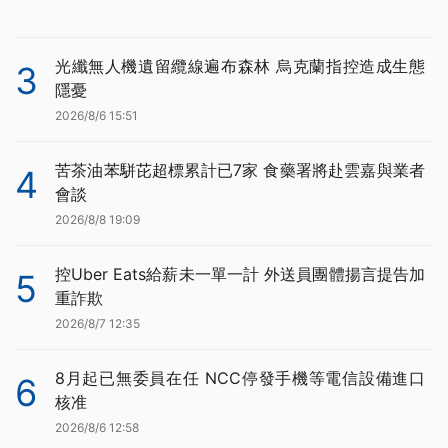
光纖無人機遺留纜線遍布森林 烏克蘭指控造成生態
3
隱憂
2026/8/6 15:51
苦茶油苯駢芘超標累計已7家 食藥署將赴雲嘉與業者
4
會談
2026/8/8 19:09
控Uber Eats給薪未一單一計 外送員團體揚言提告加
5
重詐欺
2026/8/7 12:35
8月起已無委員在任 NCC停發手機等電信設備進口
6
核准
2026/8/6 12:58