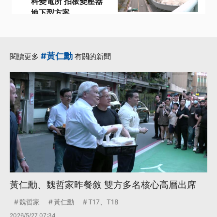
科變電所 拍板變壓器
地下型方案
·
·
變壓器
變電所
·
·
輝達執行長
黃仁勳
·
AI伺服器
更多...
#黃仁勳
閱讀更多
有關的新聞
黃仁勳、魏哲家昨餐敘 雙方多名核心高層出席
魏哲家
黃仁勳
T17、T18
2026/5/27 07:34