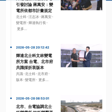
引發討論 蔣萬安：變
電所依都市計畫規定
·
·
·
北士科
汪志冰
蔣萬安
·
·
變電所
輝達執行長
更多...
2026-05-28 20:12:42
輝達北士科文林變電
所方案 台電、北市府
共識採折衷版本
·
·
·
共識
北士科
北市府
·
·
版本
變電所
更多...
2026-05-28 08:53:01
北市、台電協調北士