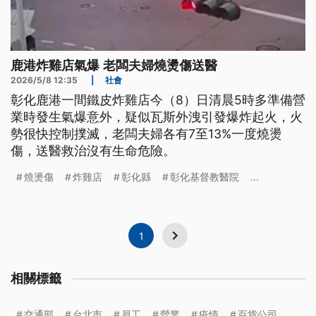
鹿港炸雞店氣爆 老闆夫婦燒燙傷送醫
2026/5/8 12:35
|
社會
彰化鹿港一間鐵皮炸雞店今（8）日清晨5時多準備營
業時發生氣爆意外，疑似瓦斯外洩引發爆炸起火，火
勢很快控制撲滅，老闆夫婦各有7至13%一度燒燙
傷，送醫救治沒有生命危險。
燒燙傷
炸雞店
彰化縣
彰化基督教醫院
...
1
相關標籤
交通部
台北市
員工
營業
疫情
百貨公司