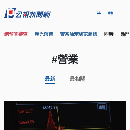
總預算審查
漢光演習
苦茶油苯駢芘超標
即時
熱門
#營業
最新
最相關