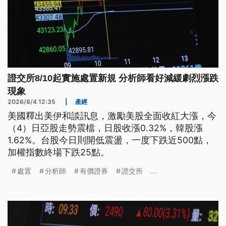
證交所8/10起實施處置新規 分析師看好減緩劇烈漲跌
現象
2026/8/4 12:35
|
產經
美國釋出美伊和談訊息，激勵美股全面收紅大漲，今
（4）日亞股走勢震檔，日股收漲0.32%，韓股漲
1.62%。台股今日則開低震盪，一度下跌近500點，
加權指數終場下跌25點。
處置
分析師
有價證券
證交所
...