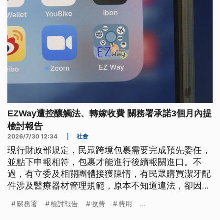
EZWay遭控釀觸法、轉嫁收費 關務署承諾3個月內提
檢討報告
2026/7/30 12:34
|
社會
現行財政部規定，民眾跨境包裹需要完成預先委任，
並點下申報相符，包裹才能進行後續報關進口。不
過，有立委及相關團體接獲陳情，有民眾購買潔牙配
件涉及醫療器材管理規範，原本不知道違法，卻因點
下申報相符，而須負起相關刑責。關務署表示，預計
關務署
檢討報告
收費
費用
...
3個月內新增事前法規預警與提示功能。