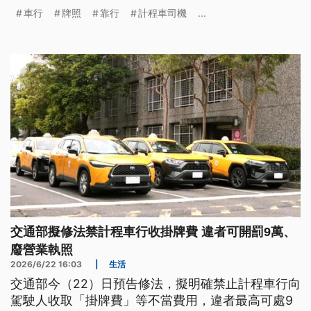
買賣、改善產業勞動環境，仍需通盤檢討二十餘年未
車行
牌照
靠行
計程車司機
...
更動的縣市特許車額管制，透過組織化管理落實資訊
透明，才能消解車行與司機間的對立，重建良性的共
利生態。
交通部擬修法禁計程車行收掛牌費 違者可開罰9萬、
廢營業執照
2026/6/22 16:03
|
生活
交通部今（22）日預告修法，擬明確禁止計程車行向
駕駛人收取「掛牌費」等不當費用，違者最高可處9