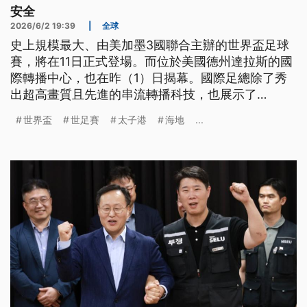
安全
2026/6/2 19:39
|
全球
史上規模最大、由美加墨3國聯合主辦的世界盃足球
賽，將在11日正式登場。而位於美國德州達拉斯的國
際轉播中心，也在昨（1）日揭幕。國際足總除了秀
出超高畫質且先進的串流轉播科技，也展示了
「Spot」機器狗，它將在賽事期間協助警方維持場館
世界盃
世足賽
太子港
海地
...
安全。