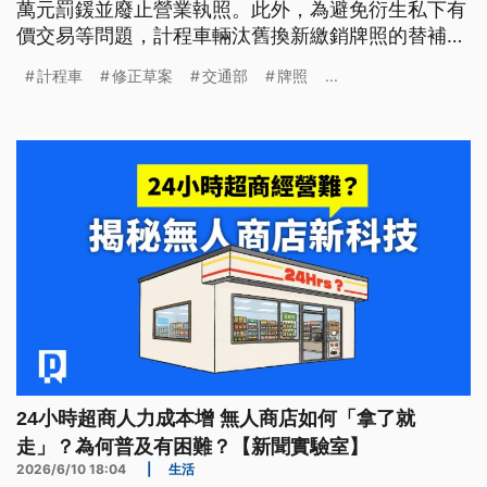
萬元罰鍰並廢止營業執照。此外，為避免衍生私下有
價交易等問題，計程車輛汰舊換新繳銷牌照的替補期
限也縮短至1年。相關修正草案預計最快8月正式上
計程車
修正草案
交通部
牌照
...
路。
24小時超商人力成本增 無人商店如何「拿了就
走」？為何普及有困難？【新聞實驗室】
2026/6/10 18:04
|
生活