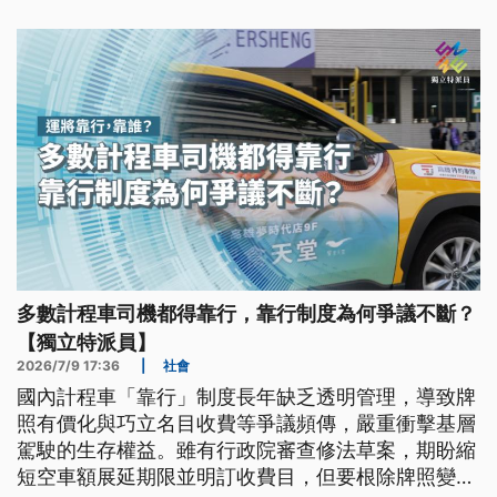
多數計程車司機都得靠行，靠行制度為何爭議不斷？
【獨立特派員】
2026/7/9 17:36
|
社會
國內計程車「靠行」制度長年缺乏透明管理，導致牌
照有價化與巧立名目收費等爭議頻傳，嚴重衝擊基層
駕駛的生存權益。雖有行政院審查修法草案，期盼縮
短空車額展延期限並明訂收費目，但要根除牌照變相