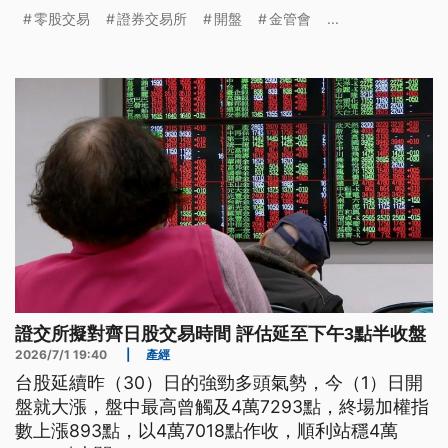
零股交易
證券交易所
開盤
金管會
...
證交所擬對齊日股交易時間 評估延至下午3點半收盤
2026/7/1 19:40
|
產經
台股延續昨（30）日的強勁多頭氣勢，今（1）日開
盤就大漲，盤中最高曾觸及4萬7293點，終場加權指
數上漲893點，以4萬7018點作收，順利站穩4萬