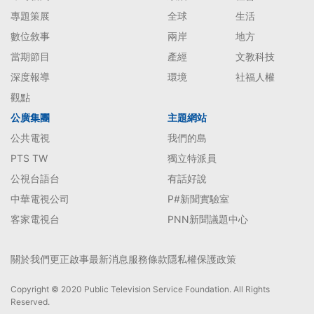
專題策展
全球
生活
數位敘事
兩岸
地方
當期節目
產經
文教科技
深度報導
環境
社福人權
觀點
公廣集團
主題網站
公共電視
我們的島
PTS TW
獨立特派員
公視台語台
有話好說
中華電視公司
P#新聞實驗室
客家電視台
PNN新聞議題中心
關於我們
更正啟事
最新消息
服務條款
隱私權保護政策
Copyright © 2020 Public Television Service Foundation. All Rights
Reserved.