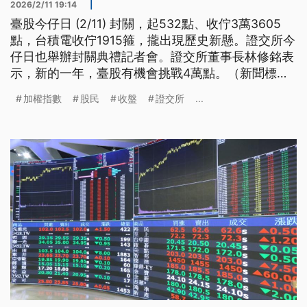
2026/2/11 19:14
|
臺股今仔日 (2/11) 封關，起532點、收佇3萬3605
點，台積電收佇1915箍，攏出現歷史新懸。證交所今
仔日也舉辦封關典禮記者會。證交所董事長林修銘表
示，新的一年，臺股有機會挑戰4萬點。（新聞標
題、導言為台語文）
加權指數
股民
收盤
證交所
...