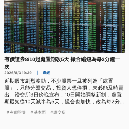
有價證券8/10起處置期改5天 撮合縮短為每2分鐘一
次
2026/8/3 19:39
|
產經
近期股市劇烈波動，不少股票一旦被列為「處置
股」，只能分盤交易，投資人想停損，未必能及時賣
出。證交所3日傍晚宣布，10日開始調整新制，處置
期最短從10天減半為5天，撮合也加快，改為每2分
鐘一次。
有價證券
基本面
證交所