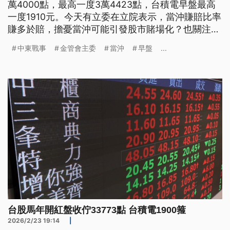
萬4000點，最高一度3萬4423點，台積電早盤最高
一度1910元。今天有立委在立院表示，當沖賺賠比率
賺多於賠，擔憂當沖可能引發股市賭場化？也關注明
（2027）年「當沖降稅」即將到期，未來是否延
中東戰事
金管會主委
當沖
早盤
...
長？至於著重傳產、電子等中小型股的璞玉指數，證
交所董事長林修銘今天表示，已有一家投信業者允諾
發行，最快下半年可望推出。
台股馬年開紅盤收佇33773點 台積電1900箍
2026/2/23 19:14
|