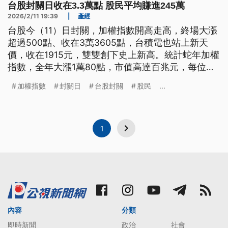
台股封關日收在3.3萬點 股民平均賺進245萬
2026/2/11 19:39
|
產經
台股今（11）日封關，加權指數開高走高，終場大漲
超過500點、收在3萬3605點，台積電也站上新天
價，收在1915元，雙雙創下史上新高。統計蛇年加權
指數，全年大漲1萬80點，市值高達百兆元，每位股
民平均獲利245萬；證交所董事長林修銘表示，可期
加權指數
封關日
台股封關
股民
...
待在新的一年，台股挑戰4萬點。
1
內容
分類
即時新聞
政治
社會