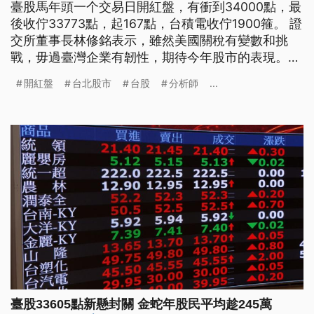
臺股馬年頭一个交易日開紅盤，有衝到34000點，最
後收佇33773點，起167點，台積電收佇1900箍。 證
交所董事長林修銘表示，雖然美國關稅有變數和挑
戰，毋過臺灣企業有韌性，期待今年股市的表現。
（新聞標題、導言為台語文）
開紅盤
台北股市
台股
分析師
...
臺股33605點新懸封關 金蛇年股民平均趁245萬