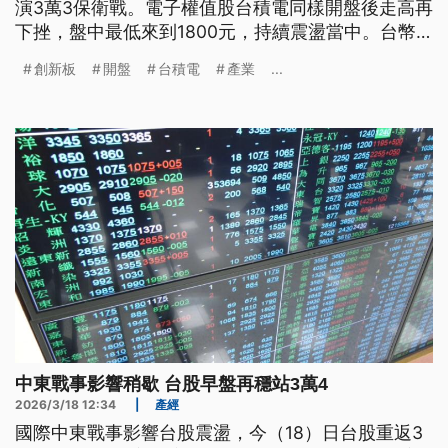
演3萬3保衛戰。電子權值股台積電同樣開盤後走高再
下挫，盤中最低來到1800元，持續震盪當中。台幣
兌美元匯率早盤來到32.04元，開盤升值5.2分。
創新板
開盤
台積電
產業
...
中東戰事影響稍歇 台股早盤再穩站3萬4
2026/3/18 12:34
|
產經
國際中東戰事影響台股震盪，今（18）日台股重返3