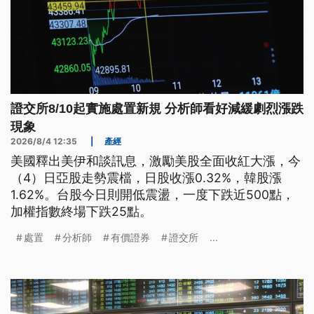
證交所8/10起實施處置新規 分析師看好減緩劇烈漲跌
現象
2026/8/4 12:35
|
產經
美國釋出美伊和談訊息，激勵美股全面收紅大漲，今
（4）日亞股走勢震檔，日股收漲0.32%，韓股漲
1.62%。台股今日則開低震盪，一度下跌近500點，
加權指數終場下跌25點。
處置
分析師
有價證券
證交所
...