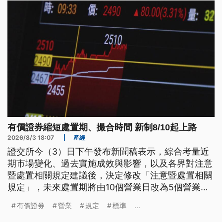
有價證券縮短處置期、撮合時間 新制8/10起上路
2026/8/3 18:07
|
產經
證交所今（3）日下午發布新聞稿表示，綜合考量近
期市場變化、過去實施成效與影響，以及各界對注意
暨處置相關規定建議後，決定修改「注意暨處置相關
規定」，未來處置期將由10個營業日改為5個營業
日，當沖異常者則改為7日；撮合作業時間則從每5或
有價證券
營業
規定
標準
...
20分鐘撮合一次，改為每2分鐘撮合一次，相關規定