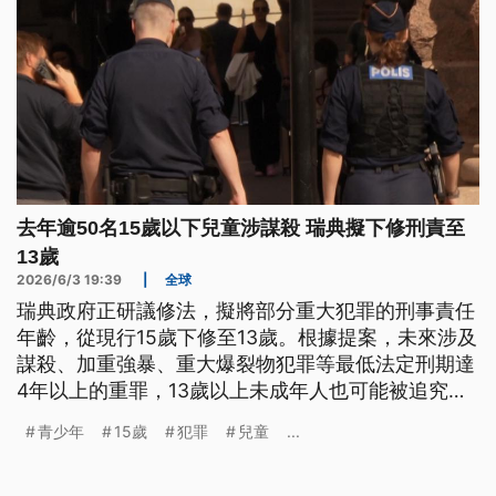
去年逾50名15歲以下兒童涉謀殺 瑞典擬下修刑責至
13歲
2026/6/3 19:39
|
全球
瑞典政府正研議修法，擬將部分重大犯罪的刑事責任
年齡，從現行15歲下修至13歲。根據提案，未來涉及
謀殺、加重強暴、重大爆裂物犯罪等最低法定刑期達
4年以上的重罪，13歲以上未成年人也可能被追究刑
事責任。法案預計於本（6）月15日提交國會表決，
青少年
15歲
犯罪
兒童
...
若獲通過，最快將於7月實施，並先試行5年。