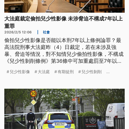
大法庭裁定偷拍兒少性影像 未涉脅迫不構成7年以上
重罪
2026/2/5 12:06
|
社會
偷拍兒少性影像是否能以本刑7年以上條例論罪？最
高法院刑事大法庭昨（4）日裁定，若在未涉及強
暴、脅迫等情況，對不知情兒少偷拍性影像，不構成
《兒少性剝削條例》第36條中可加重處罰至7年以上
重罪，屬於一般處罰規定，應處1年以上、7年以下徒
兒少性影像
大法庭
有期徒刑
兒少性剝削
...
刑。若要加重處罰，則需額外具備引誘或強制等要
件。