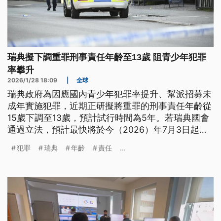
瑞典擬下調重罪刑事責任年齡至13歲 阻青少年犯罪
率攀升
2026/1/28 18:09
|
全球
瑞典政府為因應國內青少年犯罪率提升、幫派招募未
成年實施犯罪，近期正研擬將重罪的刑事責任年齡從
15歲下調至13歲，預計試行時間為5年。若瑞典國會
通過立法，預計最快將於今（2026）年7月3日起生
效。不過包含瑞典警方、監獄官員與檢察官等相關部
犯罪
瑞典
年齡
責任
...
門皆已表示反對，擔憂此舉恐導致更年幼的兒童成為
犯罪者；相關團體則指出監獄不適合收容年幼犯罪
者，拘留他們也可能侵犯兒童權利。