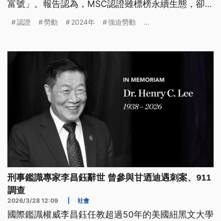
富號」。報告認為，MSC認證雖標榜永續生態，卻可
能掩蓋非法剝削行為，形成讓消費者誤以為買到符合
認證
勞動
2024年
強迫勞動
...
道德標準產品的「道德採購假象」。MSC則回應，該
組織僅為環境機構，並無勞動審查能力。
刑事鑑識專家李昌鈺辭世 曾參與甘迺迪遇刺案、911
調查
2026/3/28 12:09
|
社會
國際鑑識權威李昌鈺任教超過50年的美國紐黑文大學