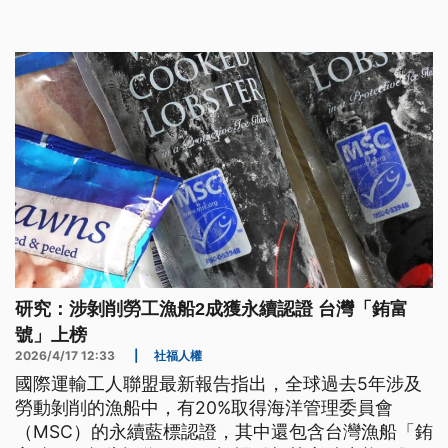
籲政府應編列預算，讓全民都能免費使用。衛福部以
及內政部都表示贊同。
研究：涉剝削勞工漁船2成獲永續認證 台灣「銪富
號」上榜
2026/4/17 12:33
|
社福人權
國際運輸工人聯盟最新報告指出，全球過去5年涉及
勞動剝削的漁船中，有20%取得海洋管理委員會
（MSC）的永續藍標認證，其中還包含台灣漁船「銪