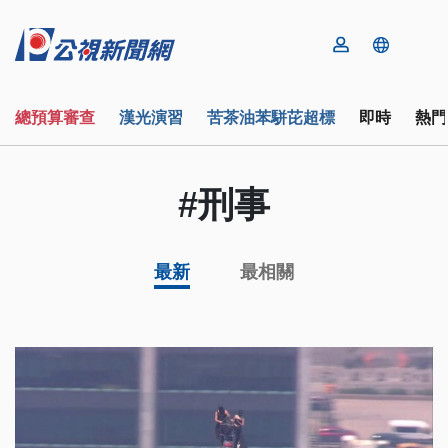
總預算審查
漢光演習
苦茶油苯駢芘超標
即時
熱門
#刑事
最新
最相關