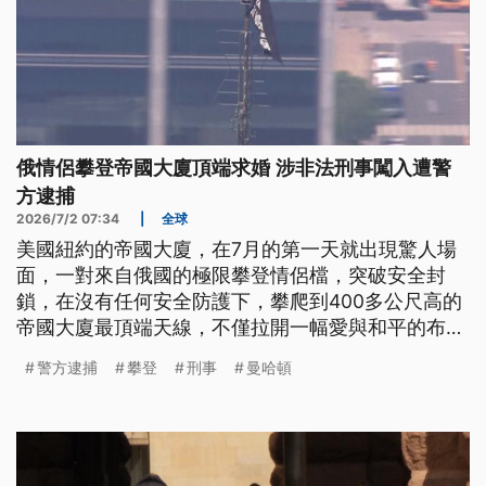
俄情侶攀登帝國大廈頂端求婚 涉非法刑事闖入遭警
方逮捕
2026/7/2 07:34
|
全球
美國紐約的帝國大廈，在7月的第一天就出現驚人場
面，一對來自俄國的極限攀登情侶檔，突破安全封
鎖，在沒有任何安全防護下，攀爬到400多公尺高的
帝國大廈最頂端天線，不僅拉開一幅愛與和平的布
條，甚至還在高空上演求婚戲碼，2人隨後遭警方逮
警方逮捕
攀登
刑事
曼哈頓
捕，並面臨多項罪名指控。