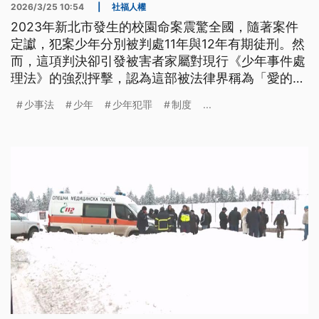
2026/3/25 10:54
|
社福人權
2023年新北市發生的校園命案震驚全國，隨著案件
定讞，犯案少年分別被判處11年與12年有期徒刑。然
而，這項判決卻引發被害者家屬對現行《少年事件處
理法》的強烈抨擊，認為這部被法律界稱為「愛的法
律」的制度，在實務上已淪為縱容犯罪的溫床。面對
少事法
少年
少年犯罪
制度
...
社會大眾對於「嚴罰化」的呼聲，以及鄰近日本、韓
國相繼下修刑事責任年齡的趨勢，台灣的少事法正面
臨轉型期的劇烈陣痛，必須從受害者家屬的傷痛、矯
正學校的教化現況、法律制度的塗銷爭議，以及國際
修法趨勢等多重維度，深度解析司法少年審判背後的
難題與挑戰，尋求保護少年與公平正義之間的平衡
點。