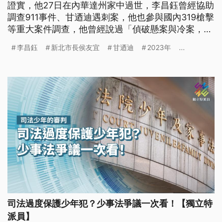
證實，他27日在內華達州家中過世，李昌鈺曾經協助
調查911事件、甘迺迪遇刺案，他也參與國內319槍擊
等重大案件調查，他曾經說過「偵破懸案與冷案，是
給被害人跟社會一個交代」。
李昌鈺
新北市長侯友宜
甘迺迪
2023年
...
司法過度保護少年犯？少事法爭議一次看！【獨立特
派員】