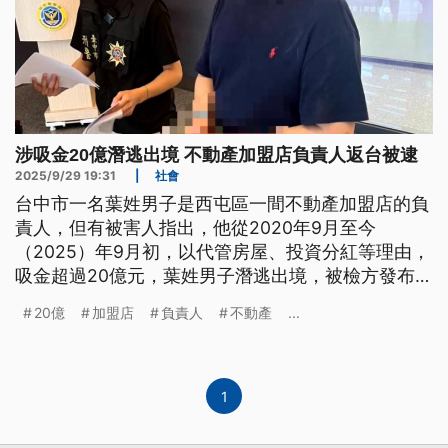
涉吸金20億潛逃出境 不動產加盟店負責人返台被逮
2025/9/29 19:31
|
社會
台中市一名葉姓男子是西屯區一間不動產加盟店的負
責人，但有被害人指出，他從2020年9月至今
（2025）年9月初，以代管房屋、投資分紅等理由，
吸金超過20億元，葉姓男子潛逃出境，被檢方發布通
緝。27日從泰國返台，立刻被警方逮捕，台中檢方也
20億
加盟店
負責人
不動產
...
以涉犯詐欺等罪，向台中地院聲請羈押禁見，院方也
裁定羈押禁見。
1