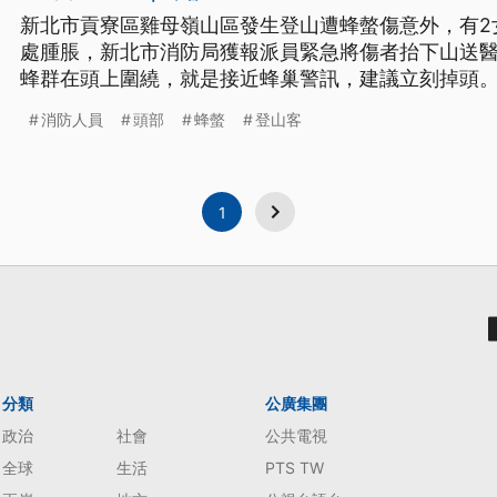
新北市貢寮區雞母嶺山區發生登山遭蜂螫傷意外，有2
處腫脹，新北市消防局獲報派員緊急將傷者抬下山送
蜂群在頭上圍繞，就是接近蜂巢警訊，建議立刻掉頭
消防人員
頭部
蜂螫
登山客
1
分類
公廣集團
政治
社會
公共電視
全球
生活
PTS TW