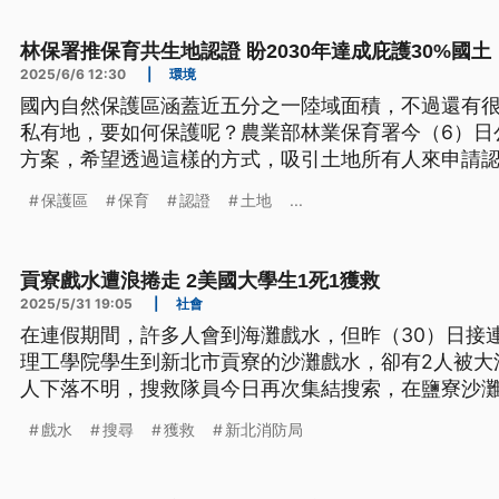
林保署推保育共生地認證 盼2030年達成庇護30%國土
2025/6/6 12:30
|
環境
國內自然保護區涵蓋近五分之一陸域面積，不過還有
私有地，要如何保護呢？農業部林業保育署今（6）日公
方案，希望透過這樣的方式，吸引土地所有人來申請認
年庇護30%國土的目標。
保護區
保育
認證
土地
...
貢寮戲水遭浪捲走 2美國大學生1死1獲救
2025/5/31 19:05
|
社會
在連假期間，許多人會到海灘戲水，但昨（30）日接
理工學院學生到新北市貢寮的沙灘戲水，卻有2人被大
人下落不明，搜救隊員今日再次集結搜索，在鹽寮沙
已經無呼吸心跳、明顯死亡。另外綠島也有墨西哥籍
戲水
搜尋
獲救
新北消防局
海流帶離岸際，至今仍未發現蹤影。