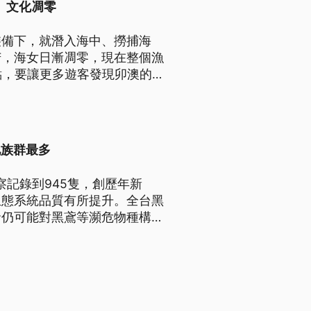
」文化凋零
裝備下，就潛入海中、撈捕海
苦，海女日漸凋零，現在整個漁
點，要讓更多遊客發現卯澳的
地族群最多
察記錄到945隻，創歷年新
生態系統品質有所提升。全台黑
發仍可能對黑鳶等瀕危物種構成