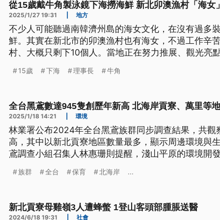
從15歲戴牛角製泳鏡下海撈海鮮 新北卯澳漁村「海女
2025/1/27 19:31
|
地方
不少人可能聽過南韓濟州島的海女文化，在沒有過多
鮮。其實在新北市的卯澳漁村也有海女，不過工作辛
村、大概只剩下10個人。當地正在努力推展、觀光亮
美。
15歲
下海
理事長
牛角
全台黑鳶數達945隻創歷年新高 北海岸貢寮、萬里等
2025/1/18 14:21
|
環境
林業署公布2024年全台黑鳶族群同步調查結果，共觀
高，其中以新北貢寮地區數量最多，顯示周邊環境與
鳶調查小組召集人林惠珊則提醒，淺山平原的環境開
威脅。
族群
全台
保育
北海岸
...
新北貢寮母雞嶺3人遭蜂螫 1登山客頭部腫脹送醫
2024/6/18 19:31
|
社會