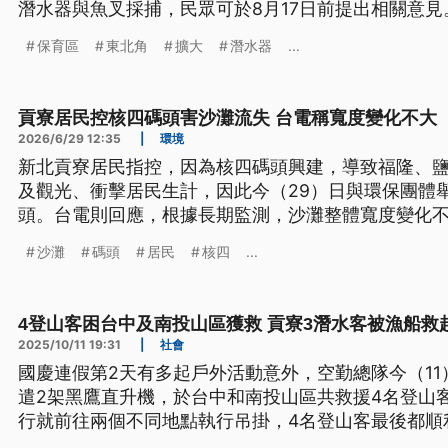
潛水器與魚叉採捕，民眾可於8月17日前提出相關意見
保育區
東北角
擴大
潛水器
...
貢寮居民控核四碼頭害沙灘流失 台電稱寬度變化不大
2026/6/29 12:35
|
環境
新北貢寮居民指控，因為核四碼頭興建，導致福隆、
及觀光、衝擊居民生計，因此今（29）日與環保團體
頭。台電則回應，根據長期監測，沙灘整體寬度變化
然拆除。
沙灘
碼頭
居民
核四
...
4登山客困台中及南投山區獲救 貢寮3潛水客被漁船救
2025/10/11 19:31
|
社會
國慶連假第2天有多起戶外活動意外，空勤總隊今（1
遣2架黑鷹直升機，於台中和南投山區共救援4名登山
行就前往兩個不同地點執行吊掛，4名登山客最後都順
寮海域也有3名潛水客疑遭大浪捲走，所幸最後被漁船