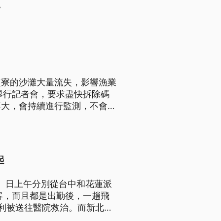
。
鹽寮的沙灘大量流失，影響漁業
舉行記者會，要求盡快拆除碼
不大，會持續進行監測，不會貿
起
1）日上午分別從台中和花蓮派
客，而且都是出勤後，一趟飛
利被送往醫院救治。而新北貢
救起，3人並無大礙。