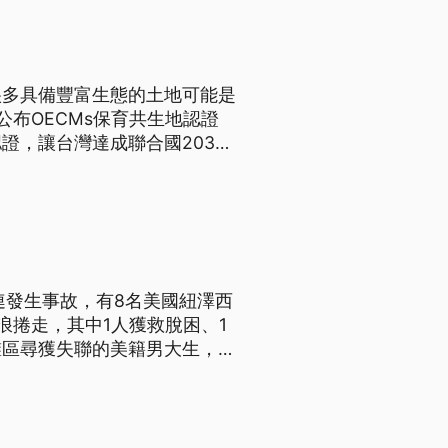
很多具備豐富生態的土地可能是
布OECMs保育共生地認證
證，讓台灣達成聯合國2030
連發生事故，有8名美國紐澤西
浪捲走，其中1人獲救脫困、1
灘區尋獲失聯的美籍男大生，但
男子在大白沙近岸戲水，疑似被