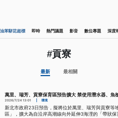
油苯駢芘超標
即時
熱門議題
影音
數位專題
深度
#貢寮
最新
最相關
萬里、瑞芳、貢寮保育區預告擴大 禁使用潛水器、魚
2026/7/24 13:01
|
環境
新北市政府23日預告，擬將位於萬里、瑞芳與貢寮等
區」，擴大為自沿岸高潮線向外延伸3海浬的「帶狀保