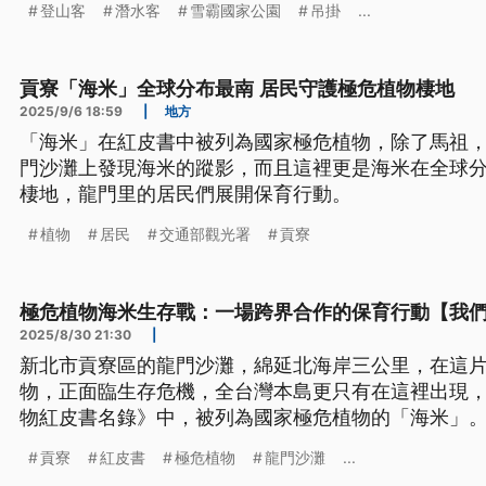
登山客
潛水客
雪霸國家公園
吊掛
...
貢寮「海米」全球分布最南 居民守護極危植物棲地
2025/9/6 18:59
|
地方
「海米」在紅皮書中被列為國家極危植物，除了馬祖
門沙灘上發現海米的蹤影，而且這裡更是海米在全球
棲地，龍門里的居民們展開保育行動。
植物
居民
交通部觀光署
貢寮
極危植物海米生存戰：一場跨界合作的保育行動【我
2025/8/30 21:30
|
新北市貢寮區的龍門沙灘，綿延北海岸三公里，在這
物，正面臨生存危機，全台灣本島更只有在這裡出現，它
物紅皮書名錄》中，被列為國家極危植物的「海米」
貢寮
紅皮書
極危植物
龍門沙灘
...