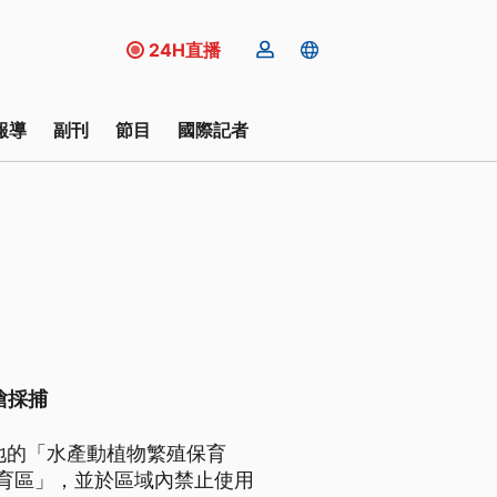
24H直播
報導
副刊
節目
國際記者
槍採捕
地的「水產動植物繁殖保育
育區」，並於區域內禁止使用