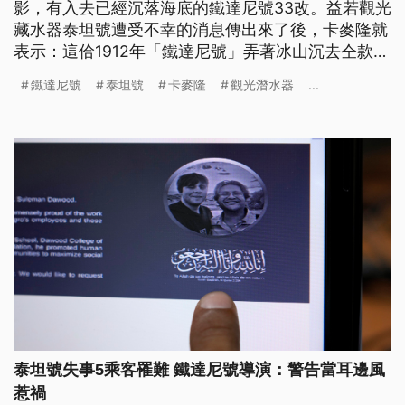
影，有入去已經沉落海底的鐵達尼號33改。益若觀光
藏水器泰坦號遭受不幸的消息傳出來了後，卡麥隆就
表示：這佮1912年「鐵達尼號」弄著冰山沉去仝款，
攏是毋聽警告煞發生意外。（這條新聞標題、前言是
鐵達尼號
泰坦號
卡麥隆
觀光潛水器
...
臺語文。）
泰坦號失事5乘客罹難 鐵達尼號導演：警告當耳邊風
惹禍