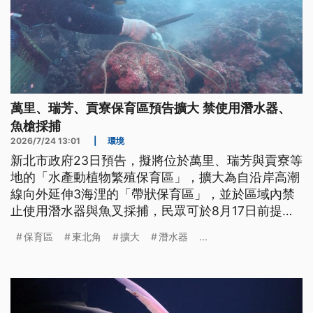
萬里、瑞芳、貢寮保育區預告擴大 禁使用潛水器、
魚槍採捕
2026/7/24 13:01
|
環境
新北市政府23日預告，擬將位於萬里、瑞芳與貢寮等
地的「水產動植物繁殖保育區」，擴大為自沿岸高潮
線向外延伸3海浬的「帶狀保育區」，並於區域內禁
止使用潛水器與魚叉採捕，民眾可於8月17日前提出
相關意見。
保育區
東北角
擴大
潛水器
...