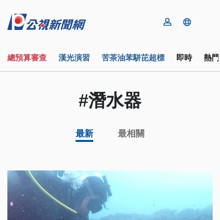
總預算審查
漢光演習
苦茶油苯駢芘超標
即時
熱門
#潛水器
最新
最相關