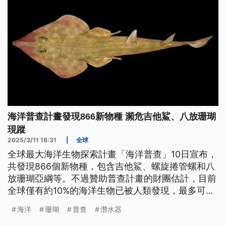
海洋普查計畫發現866新物種 瀕危吉他鯊、八放珊瑚
現蹤
2025/3/11 18:31
|
全球
全球最大海洋生物探索計畫「海洋普查」10日宣布，
共發現866個新物種，包含吉他鯊、螺旋捲管螺和八
放珊瑚亞綱等。不過贊助普查計畫的財團估計，目前
全球僅有約10%的海洋生物已被人類發現，最多可能
有200萬個物種至今仍未被記錄。
海洋
珊瑚
普查
潛水器