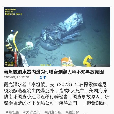
泰坦號潛水器內爆5死 聯合創辦人稱不知事故原因
2024/9/24 12:31
|
全球
觀光潛水器「泰坦號」去（2023）年在探索鐵達尼
號殘骸過程發生內爆意外，造成5人死亡；美國海岸
防衛隊調查小組最近舉行聽證會，調查事故原因。研
發泰坦號的水下探險公司「海洋之門」，聯合創辦人
桑萊恩（Guillermo Söhnlein）在聽證會上坦承不知
泰坦號
海洋之門
調查小組
聽證會
...