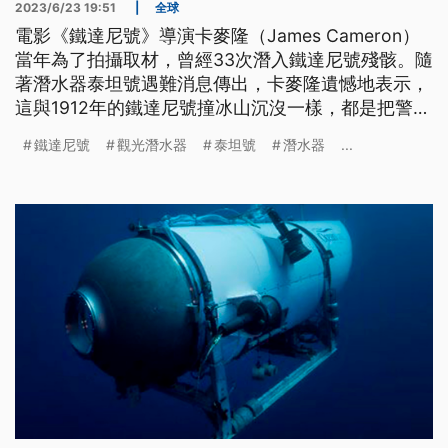
2023/6/23 19:51
|
全球
電影《鐵達尼號》導演卡麥隆（James Cameron）
當年為了拍攝取材，曾經33次潛入鐵達尼號殘骸。隨
著潛水器泰坦號遇難消息傳出，卡麥隆遺憾地表示，
這與1912年的鐵達尼號撞冰山沉沒一樣，都是把警告
當耳邊風惹的禍。此外暫停類似深海探險觀光行程的
鐵達尼號
觀光潛水器
泰坦號
潛水器
...
呼聲，現在也隨之而起。