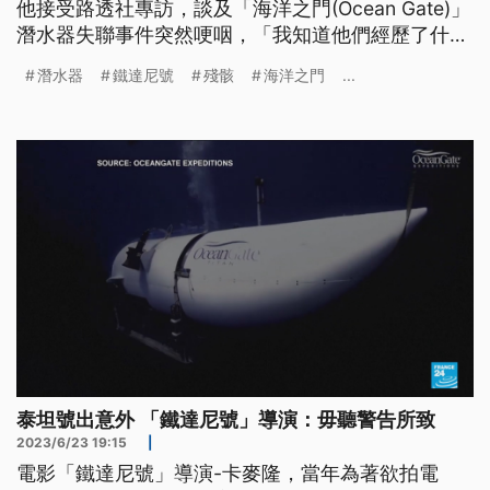
他接受路透社專訪，談及「海洋之門(Ocean Gate)」
潛水器失聯事件突然哽咽，「我知道他們經歷了什
麼，沒有任何言語足以形容。」
潛水器
鐵達尼號
殘骸
海洋之門
...
泰坦號出意外 「鐵達尼號」導演：毋聽警告所致
2023/6/23 19:15
|
電影「鐵達尼號」導演-卡麥隆，當年為著欲拍電