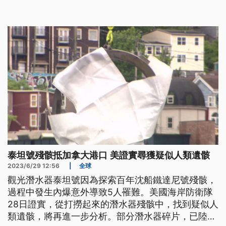
道事故原因；曾參加付費潛水的乘客也認為這種行程
本來就不安全。
泰坦號殘骸抵加拿大港口 美證實尋獲疑似人類遺骸
2023/6/29 12:56
|
全球
觀光潛水器泰坦號因為探索百年沈船鐵達尼號殘骸，
過程中發生內爆意外導致5人罹難。美國海岸防衛隊
28日證實，從打撈起來的潛水器殘骸中，找到疑似人
類遺骸，將再進一步分析。部分潛水器碎片，已陸續