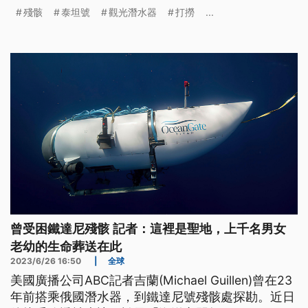
打撈暫送至加拿大紐芬蘭港。
殘骸
泰坦號
觀光潛水器
打撈
...
曾受困鐵達尼殘骸 記者：這裡是聖地，上千名男女
老幼的生命葬送在此
2023/6/26 16:50
|
全球
美國廣播公司ABC記者吉蘭(Michael Guillen)曾在23
年前搭乘俄國潛水器，到鐵達尼號殘骸處探勘。近日