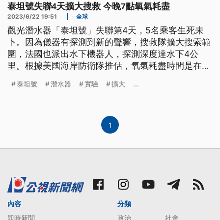
泰坦號失聯4天擴大搜救 今晚7點氧氣耗盡
2023/6/22 19:51
|
全球
觀光潛水器「泰坦號」失聯第4天，5名乘客生死未
卜。因為儀器有探測到新的聲響，搜救隊擴大搜索範
圍，法國也派出水下機器人，探測深度達水下4公
里。根據美國海岸防衛隊推估，氧氣耗盡時間是在台
灣時間今（22）日晚間7時18分左右，但全體人員依
泰坦號
潛水器
實驗
擴大
...
然抱持最後希望，期盼奇蹟出現。
1
內容
分類
即時新聞
政治
社會