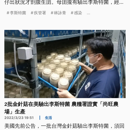
仔出狀況才剖腹生囝。母囝攏有驗出李斯特菌，經過
調查，有可能是老母生食菜蔬、水果，傳染予腹肚內
李斯特菌
疾管署
林詠青
感染
...
面的囡仔。（這條新聞標題、前言是臺語文。）
2批金針菇在美驗出李斯特菌 農糧署證實「尚旺農
場」生產
2022/3/23 19:51
|
生活
美國先前公告，一批台灣金針菇驗出李斯特菌，須回