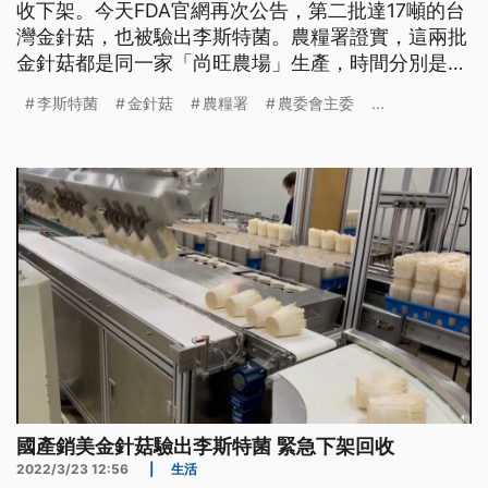
收下架。今天FDA官網再次公告，第二批達17噸的台
灣金針菇，也被驗出李斯特菌。農糧署證實，這兩批
金針菇都是同一家「尚旺農場」生產，時間分別是去
年12月和今年1月，目前國內並沒有同款商品販售，
李斯特菌
金針菇
農糧署
農委會主委
...
但包括全聯、好市多等大通路，都已經將同品牌的金
針菇預防性下架。
國產銷美金針菇驗出李斯特菌 緊急下架回收
2022/3/23 12:56
|
生活