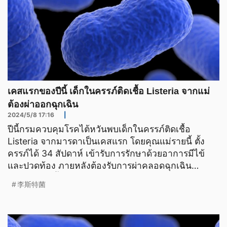
เคสแรกของปีนี้ เด็กในครรภ์ติดเชื้อ Listeria จากแม่
ต้องผ่าออกฉุกเฉิน
2024/5/8 17:16
|
ปีนี้กรมควบคุมโรคไต้หวันพบเด็กในครรภ์ติดเชื้อ
Listeria จากมารดาเป็นเคสแรก โดยคุณแม่รายนี้ ตั้ง
ครรภ์ได้ 34 สัปดาห์ เข้ารับการรักษาด้วยอาการมีไข้
และปวดท้อง ภายหลังต้องรับการผ่าคลอดฉุกเฉิน
เนื่องจากถุงน้ำ
李斯特菌