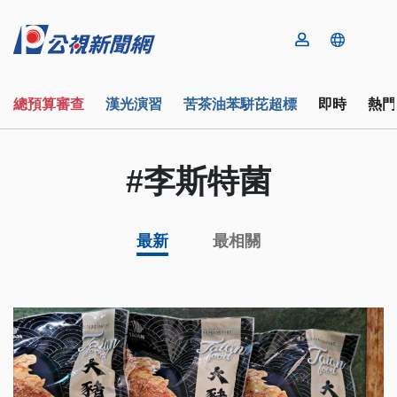
總預算審查
漢光演習
苦茶油苯駢芘超標
即時
熱門
#李斯特菌
最新
最相關