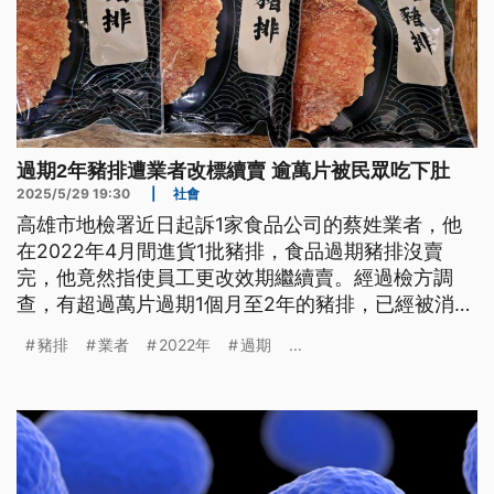
過期2年豬排遭業者改標續賣 逾萬片被民眾吃下肚
2025/5/29 19:30
|
社會
高雄市地檢署近日起訴1家食品公司的蔡姓業者，他
在2022年4月間進貨1批豬排，食品過期豬排沒賣
完，他竟然指使員工更改效期繼續賣。經過檢方調
查，有超過萬片過期1個月至2年的豬排，已經被消費
者吃下肚。
豬排
業者
2022年
過期
...