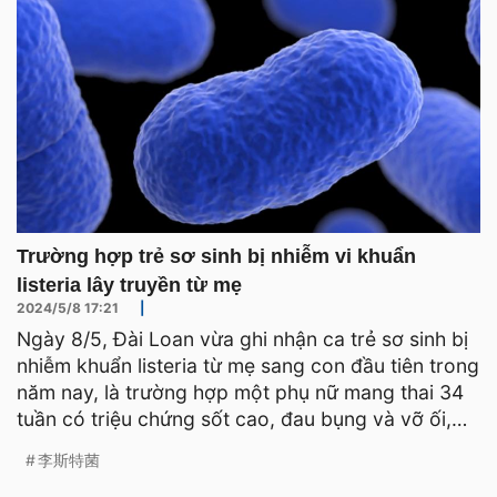
Trường hợp trẻ sơ sinh bị nhiễm vi khuẩn
listeria lây truyền từ mẹ
2024/5/8 17:21
|
Ngày 8/5, Đài Loan vừa ghi nhận ca trẻ sơ sinh bị
nhiễm khuẩn listeria từ mẹ sang con đầu tiên trong
năm nay, là trường hợp một phụ nữ mang thai 34
tuần có triệu chứng sốt cao, đau bụng và vỡ ối,
nên
李斯特菌