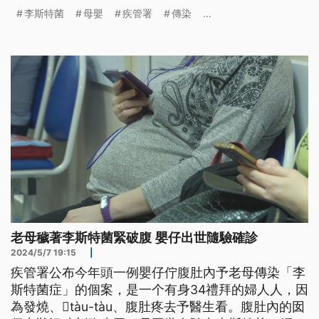
發現，母親感染源很可能是食用生菜沙拉、切片水果
李斯特菌
母嬰
疾管署
傳染
...
等。
老母穢著李斯特菌緊破腹 嬰仔出世隨驗確診
2024/5/7 19:15
|
疾管署公布今年頭一例嬰仔佇腹肚內予老母傳染「李
斯特菌症」的個案，是一个有身34禮拜的婦人人，因
為發燒、𤺪tàu-tàu、腹肚疼去予醫生看。腹肚內的囡