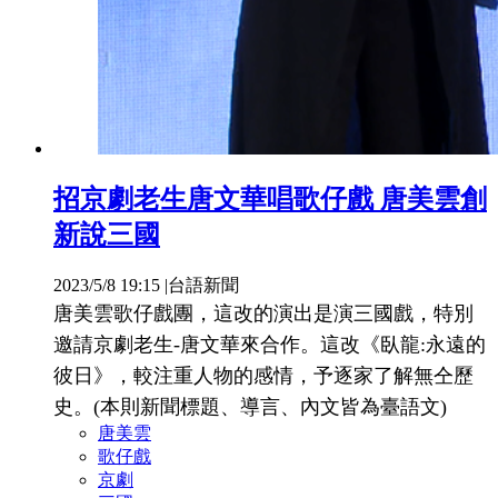
招京劇老生唐文華唱歌仔戲 唐美雲創
新說三國
2023/5/8 19:15
|
台語新聞
唐美雲歌仔戲團，這改的演出是演三國戲，特別
邀請京劇老生-唐文華來合作。這改《臥龍:永遠的
彼日》，較注重人物的感情，予逐家了解無仝歷
史。(本則新聞標題、導言、內文皆為臺語文)
唐美雲
歌仔戲
京劇