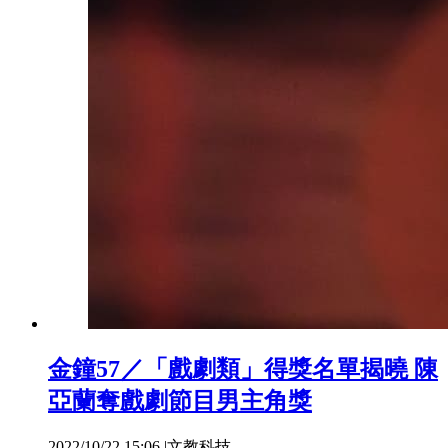
金鐘57／「戲劇類」得獎名單揭曉 陳
亞蘭奪戲劇節目男主角獎
2022/10/22 15:06
|
文教科技