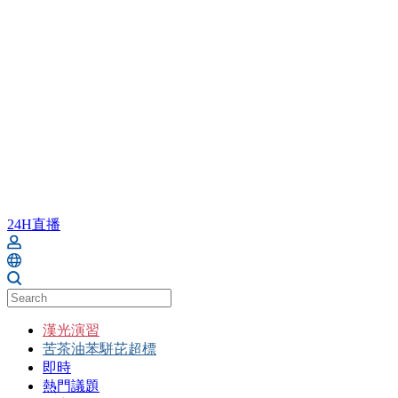
24H直播
漢光演習
苦茶油苯駢芘超標
即時
熱門議題