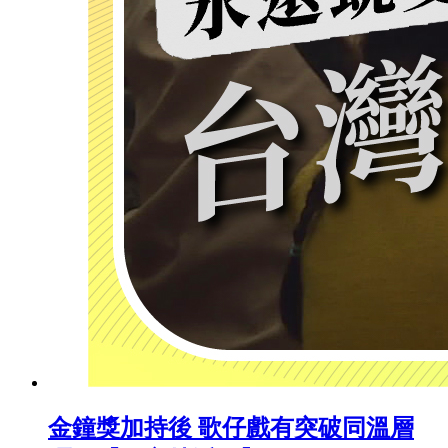
金鐘獎加持後 歌仔戲有突破同溫層