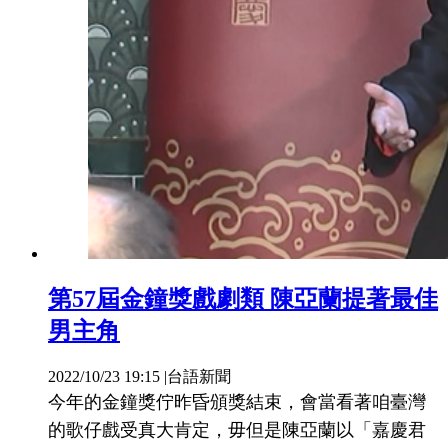
第57屆金鐘獎戲劇類 陳亞蘭提著最佳
男主角
2022/10/23 19:15
|
台語新聞
今年的金鐘獎佇昨昏頒獎結束，會當看著咱臺灣
的歌仔戲受真大肯定，毋但是陳亞蘭以「嘉慶君