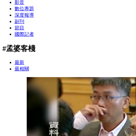
影音
數位專題
深度報導
副刊
節目
國際記者
#孟婆客棧
最新
最相關