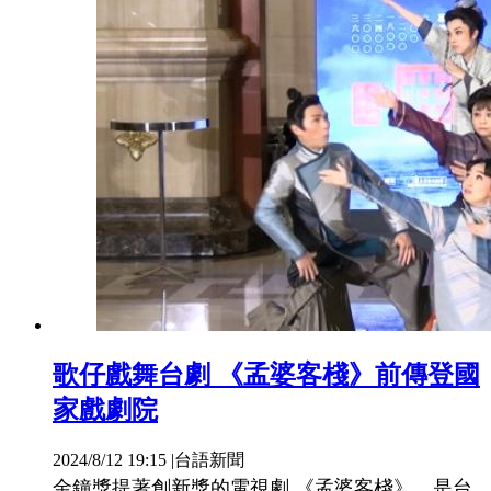
歌仔戲舞台劇 《孟婆客棧》前傳登國
家戲劇院
2024/8/12 19:15
|
台語新聞
金鐘獎提著創新獎的電視劇 《孟婆客棧》，是台