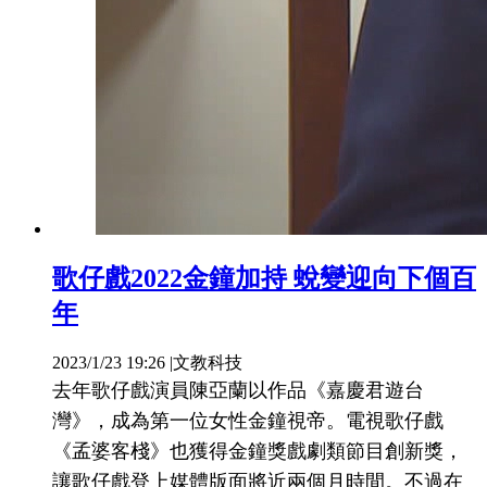
歌仔戲2022金鐘加持 蛻變迎向下個百
年
2023/1/23 19:26
|
文教科技
去年歌仔戲演員陳亞蘭以作品《嘉慶君遊台
灣》，成為第一位女性金鐘視帝。電視歌仔戲
《孟婆客棧》也獲得金鐘獎戲劇類節目創新獎，
讓歌仔戲登上媒體版面將近兩個月時間。不過在