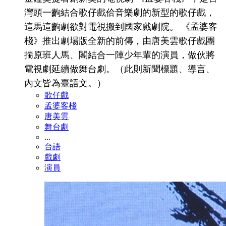
灣頭一齣結合歌仔戲佮音樂劇的新型的歌仔戲，
這馬這齣劇欲對電視搬到國家戲劇院。 《孟婆客
棧》推出劇場版全新的前傳，由唐美雲歌仔戲團
揣原班人馬、閣結合一陣少年輩的演員，做伙將
電視劇延續做舞台劇。（此則新聞標題、導言、
內文皆為臺語文。）
歌仔戲
孟婆客棧
唐美雲
舞台劇
...
台語
戲劇
演員