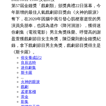
第57屆金鐘獎「戲劇類」頒獎典禮22日落幕，今
年新增的最佳人氣戲劇節目獎由《火神的眼淚》
奪下，在2020年因腦中風引發心肌梗塞逝世的男
演員吳朋奉，也因為遺作《降河洄游》，獲得迷
你劇集（電視電影）男主角獎殊榮。呼聲高的謝
盈萱獲戲劇節目女主角獎，陳亞蘭則創金鐘獎紀
錄，拿下戲劇節目男主角獎，戲劇節目獎得主是
《斯卡羅》。
俗女養成記2
良辰吉時
迷你劇集
斯卡羅
...
火神的眼淚
戲劇
孟婆客棧
茶金
影集