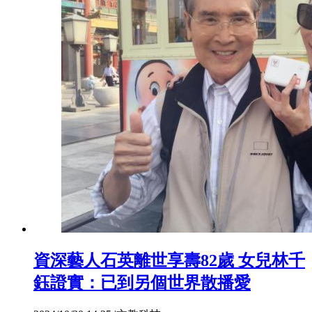
資深藝人石英離世享壽82歲 女兒林千
鈺證實：已到另個世界散播愛