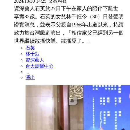
2024/10/30 14:25
|
文教科技
資深藝人石英於27日下午在家人的陪伴下離世，
享壽82歲。石英的女兒林千鈺今（30）日發聲明
證實消息，並表示父親自1966年出道以來，持續
致力於台灣戲劇演出，「相信家父已經到另一個
世界繼續散播快樂、散播愛了。」
石英
林千鈺
資深藝人
台大癌醫中心
...
演出