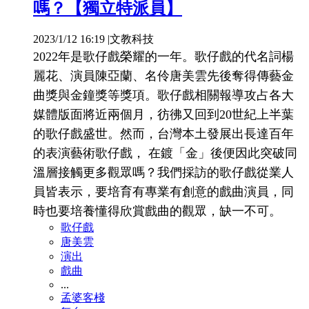
嗎？【獨立特派員】
2023/1/12 16:19
|
文教科技
2022年是歌仔戲榮耀的一年。歌仔戲的代名詞楊
麗花、演員陳亞蘭、名伶唐美雲先後奪得傳藝金
曲獎與金鐘獎等獎項。歌仔戲相關報導攻占各大
媒體版面將近兩個月，彷彿又回到20世紀上半葉
的歌仔戲盛世。然而，台灣本土發展出長達百年
的表演藝術歌仔戲， 在鍍「金」後便因此突破同
溫層接觸更多觀眾嗎？我們採訪的歌仔戲從業人
員皆表示，要培育有專業有創意的戲曲演員，同
時也要培養懂得欣賞戲曲的觀眾，缺一不可。
歌仔戲
唐美雲
演出
戲曲
...
孟婆客棧