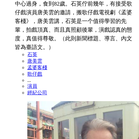
中心過身，食到82歲。石英佇前幾年，有接受歌
仔戲演員唐美雲的邀請，搬歌仔戲電視劇《孟婆
客棧》，唐美雲講，石英是一个值得學習的先
輩，拍戲頂真、而且真照顧後輩，演戲認真的態
度，真值得尊敬。（此則新聞標題、導言、內文
皆為臺語文。）
石英
唐美雲
孟婆客棧
歌仔戲
...
演員
經紀公司