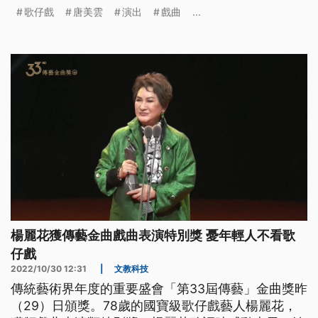
然而，台灣本土發展出長達百年的表演藝術歌仔戲，
歌仔戲
唐美雲
演出
戲曲
...
在鍍「金」後便因此突破同溫層接觸更多觀眾嗎？我
們採訪的歌仔戲從業人員皆表示，要培育有專業有創
意的戲曲演員，同時也要培養懂得欣賞戲曲的觀眾，
缺一不可。
楊麗花獲傳藝金曲戲曲表演特別獎 憂年輕人不看歌
仔戲
2022/10/30 12:31
|
文教科技
傳統藝術界年度的重要盛會「第33屆傳藝」金曲獎昨
（29）日頒獎。78歲的國寶級歌仔戲藝人楊麗花，