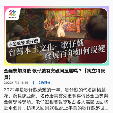
金鐘獎加持後 歌仔戲有突破同溫層嗎？【獨立特派
員】
2023/1/12 16:19
|
文教科技
2022年是歌仔戲榮耀的一年。歌仔戲的代名詞楊麗
花、演員陳亞蘭、名伶唐美雲先後奪得傳藝金曲獎與
金鐘獎等獎項。歌仔戲相關報導攻占各大媒體版面將
近兩個月，彷彿又回到20世紀上半葉的歌仔戲盛世。