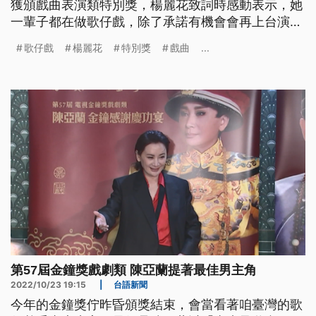
獲頒戲曲表演類特別獎，楊麗花致詞時感動表示，她
一輩子都在做歌仔戲，除了承諾有機會會再上台演
出，也表示很煩惱現在年輕人不看歌仔戲。
歌仔戲
楊麗花
特別獎
戲曲
...
第57屆金鐘獎戲劇類 陳亞蘭提著最佳男主角
2022/10/23 19:15
|
台語新聞
今年的金鐘獎佇昨昏頒獎結束，會當看著咱臺灣的歌