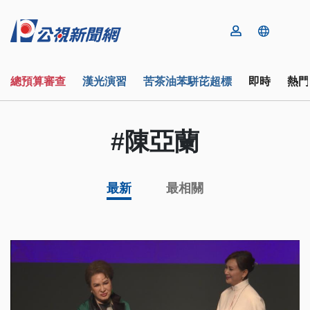
總預算審查
漢光演習
苦茶油苯駢芘超標
即時
熱門
#陳亞蘭
最新
最相關