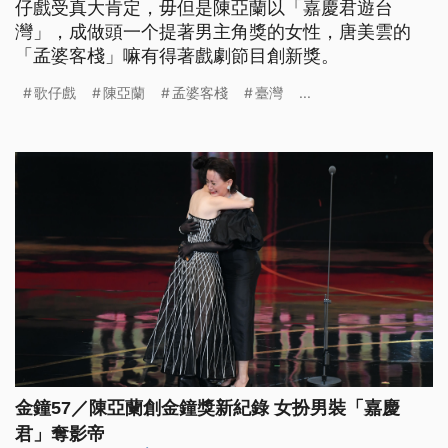
仔戲受真大肯定，毋但是陳亞蘭以「嘉慶君遊台
灣」，成做頭一个提著男主角獎的女性，唐美雲的
「孟婆客棧」嘛有得著戲劇節目創新獎。
歌仔戲
陳亞蘭
孟婆客棧
臺灣
...
金鐘57／陳亞蘭創金鐘獎新紀錄 女扮男裝「嘉慶
君」奪影帝