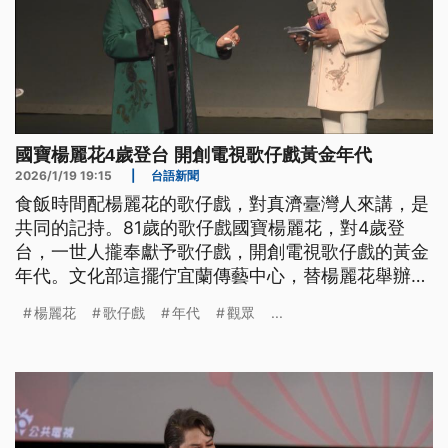
國寶楊麗花4歲登台 開創電視歌仔戲黃金年代
2026/1/19 19:15
|
台語新聞
食飯時間配楊麗花的歌仔戲，對真濟臺灣人來講，是
共同的記持。81歲的歌仔戲國寶楊麗花，對4歲登
台，一世人攏奉獻予歌仔戲，開創電視歌仔戲的黃金
年代。文化部這擺佇宜蘭傳藝中心，替楊麗花舉辦頭
改的個人展覽「世紀初戀──楊麗花」，邀請逐家來
楊麗花
歌仔戲
年代
觀眾
...
回顧歌仔戲的黃金年代。（新聞標題、導言為台語
文）