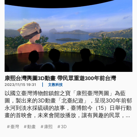
康熙台灣輿圖3D動畫 帶民眾重遊300年前台灣
2023/11/15 19:31
|
文教科技
以國立臺灣博物館鎮館之寶「康熙臺灣輿圖」為藍
圖，製出來的3D動畫「北臺紀遊」，呈現300年前郁
永河到淡水採硫磺的故事，臺博館今（15）日舉行動
畫的首映會，未來會開放播放，讓有興趣的民眾，認
識臺灣300年前的這段歷史。
臺灣
動畫
康熙
3D