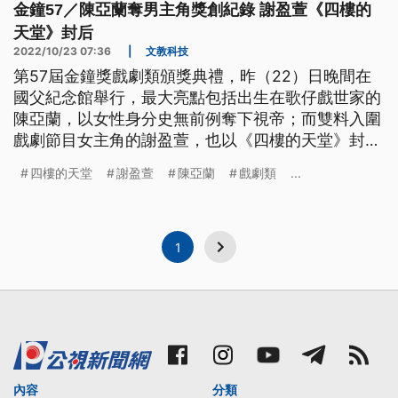
金鐘57／陳亞蘭奪男主角獎創紀錄 謝盈萱《四樓的
天堂》封后
2022/10/23 07:36
|
文教科技
第57屆金鐘獎戲劇類頒獎典禮，昨（22）日晚間在
國父紀念館舉行，最大亮點包括出生在歌仔戲世家的
陳亞蘭，以女性身分史無前例奪下視帝；而雙料入圍
戲劇節目女主角的謝盈萱，也以《四樓的天堂》封
后，另外《良辰吉時》獲得迷你劇集等5項大獎，堪
四樓的天堂
謝盈萱
陳亞蘭
戲劇類
...
稱昨晚的最大贏家。
1
內容
分類