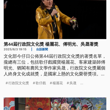
第44屆行政院文化獎 楊麗花、傅明光、吳晟著獎
2025/6/3 19:15
|
台語新聞
文化部今仔日公佈第44屆行政院文化獎的著獎名單，
攏總有三位，包括歌仔戲國寶楊麗花、客家建築師傅
明光、猶閣有農民文學作家吳晟，行政院文化獎屬個
人終身文化成就獎，是國家上懸的文化榮譽獎項。文
化部表示，今年的頒獎典禮，拍算辦佇7月初10，會
行政院文化獎
歌仔戲
楊麗花
吳晟
...
由行政院長頒獎。（新聞標題、導言及內文皆為台語
文）