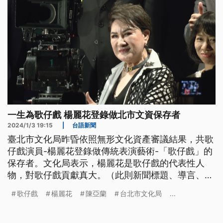
一生為歌仔戲 楊麗花登錄做北市文資保存者
2024/1/3 19:15
|
台語新聞
臺北市文化局昨昏依照無形文化資產審議結果，共歌
仔戲演員-楊麗花登錄做傳統表演藝術-「歌仔戲」的
保存者。文化局表示，楊麗花是歌仔戲的代表性人
物，對歌仔戲貢獻真大。（此則新聞標題、導言、內
文皆為臺語文。）
歌仔戲
楊麗花
陳亞蘭
台北市文化局
...