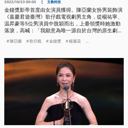
2022/10/23 00:00
|
文教科技
金鐘獎影帝首度由女演員獲得。陳亞蘭女扮男裝飾演
《嘉慶君遊臺灣》歌仔戲電視劇男主角，從楊祐寧、
温昇豪等5位男演員中脫穎而出，上臺領獎時她激動
落淚，高喊：「我願意為唯一源自於台灣的原生劇種
全力奉獻。」
陳亞蘭
歌仔戲
金鐘獎
楊麗花
...