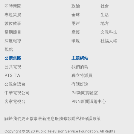
即時新聞
政治
社會
專題策展
全球
生活
數位敘事
兩岸
地方
當期節目
產經
文教科技
深度報導
環境
社福人權
觀點
公廣集團
主題網站
公共電視
我們的島
PTS TW
獨立特派員
公視台語台
有話好說
中華電視公司
P#新聞實驗室
客家電視台
PNN新聞議題中心
關於我們
更正啟事
最新消息
服務條款
隱私權保護政策
Copyright © 2020 Public Television Service Foundation. All Rights