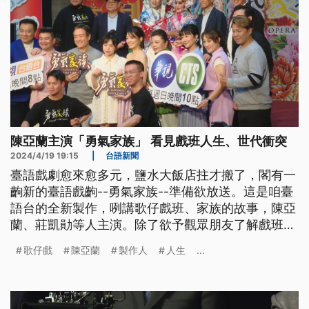
陳亞蘭主演「勇氣家族」 看見戲班人生、世代衝突
2024/4/19 19:15
|
台語新聞
臺語戲劇愈來愈多元，鹽水大飯店拄才搬了，閣有一
齣新的臺語戲齣--勇氣家族--準備欲放送。這是咱臺
語台的全新製作，咧講歌仔戲班、家族的故事，陳亞
蘭、莊凱勛等人主演。除了欲予觀眾朋友了解戲班的
演藝人生，嘛希望逐家會當看著歌仔戲的文化底蒂。
歌仔戲
陳亞蘭
製作人
人生
...
（此則新聞標題、導言、內文皆為臺語文。）