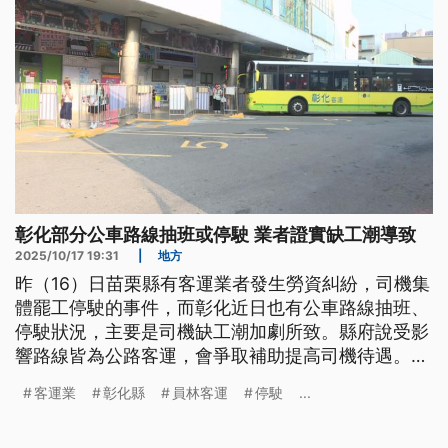
彰化部分公車路線抽班或停駛 業者證實缺工潮導致
2025/10/17 19:31
|
地方
昨（16）日苗栗縣有客運業者發生勞資糾紛，司機集
體罷工停駛的事件，而彰化近日也有公車路線抽班、
停駛狀況，主要是司機缺工潮加劇所致。縣府說受影
響路線皆為公路客運，會爭取補助提高司機待遇。學
者認為可以規劃提供客製化服務、提高私人運具持有
客運業
彰化縣
員林客運
停駛
...
成本，才能跳脫目前的惡性循環。