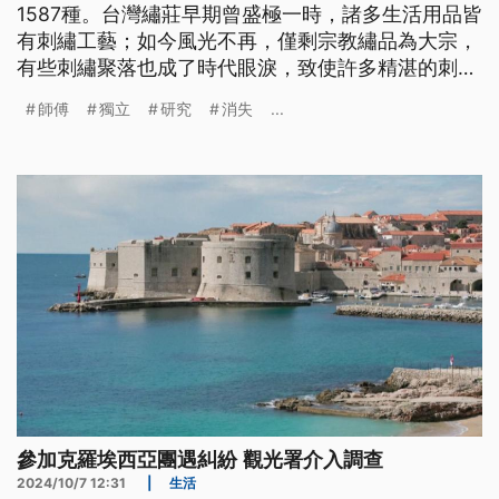
1587種。台灣繡莊早期曾盛極一時，諸多生活用品皆
有刺繡工藝；如今風光不再，僅剩宗教繡品為大宗，
有些刺繡聚落也成了時代眼淚，致使許多精湛的刺繡
技法逐漸消逝。究其原因，包括工業化、市場經濟、
師傅
獨立
研究
消失
...
升學導向的教育思維，以及當代民眾有無領略到刺繡
工藝的魅力。
參加克羅埃西亞團遇糾紛 觀光署介入調查
2024/10/7 12:31
|
生活