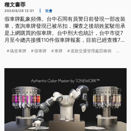
種文書罪
2024/8/28 12:31
|
社會
假車牌亂象頻傳。台中石岡有員警日前發現一部改裝
車，查詢車牌發現已被吊扣，攔查之後胡姓駕駛坦承
是上網購買的假車牌。台中刑大也統計，台中市從7
月至今總共接獲110件假車牌報案，目前已經查獲70
件，而買家和賣家也都會涉及《刑法》偽造特種文書
偽造車牌
假車牌
車牌
道路交通管理處罰條例
...
罪。