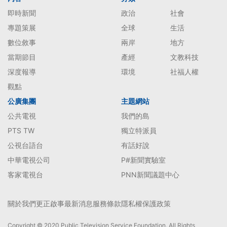
即時新聞
政治
社會
專題策展
全球
生活
數位敘事
兩岸
地方
當期節目
產經
文教科技
深度報導
環境
社福人權
觀點
公廣集團
主題網站
公共電視
我們的島
PTS TW
獨立特派員
公視台語台
有話好說
中華電視公司
P#新聞實驗室
客家電視台
PNN新聞議題中心
關於我們
更正啟事
最新消息
服務條款
隱私權保護政策
Copyright © 2020 Public Television Service Foundation. All Rights