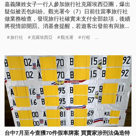
嘉義陳姓女子一行人參加旅行社克羅埃西亞團，爆出
疑似被丟包糾紛。觀光署今（7）日前往當事旅行社
做業務檢查，發現旅行社確實未支付全部款項，後續
將視情節開罰。消基會提醒，若遊客出發前有與旅行
社簽下旅遊定型化契約，在國外卻發生此狀況，都可
旅行社
克羅埃西亞
觀光署
行程
...
以保存單據後回台求償。
台中7月至今查獲70件假車牌案 買賣家涉刑法偽造特