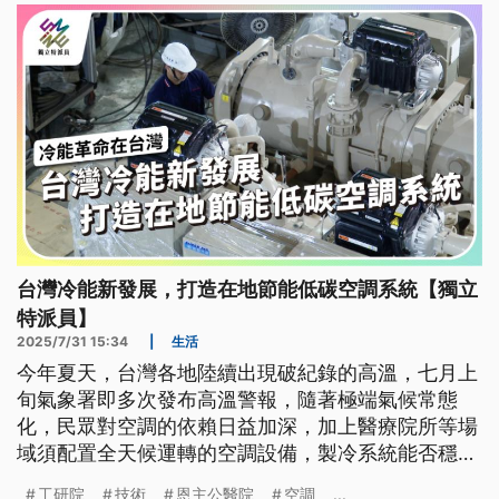
台灣冷能新發展，打造在地節能低碳空調系統【獨立
特派員】
2025/7/31 15:34
|
生活
今年夏天，台灣各地陸續出現破紀錄的高溫，七月上
旬氣象署即多次發布高溫警報，隨著極端氣候常態
化，民眾對空調的依賴日益加深，加上醫療院所等場
域須配置全天候運轉的空調設備，製冷系統能否穩定
運作、是否具備兼顧節能與環保的技術，是這波冷能
工研院
技術
恩主公醫院
空調
...