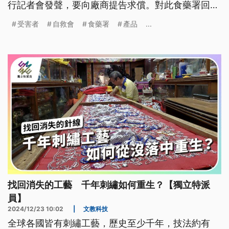
行記者會發聲，要向廠商提告求償。對此食藥署回應
表示，自救會所揭露之產品供應來源、廣告等情事已
受害者
自救會
食藥署
產品
...
請所轄衛生局協助調查釐清，將依法辦理。
找回消失的工藝 千年刺繡如何重生？【獨立特派
員】
2024/12/23 10:02
|
文教科技
全球各國皆有刺繡工藝，歷史至少千年，技法約有