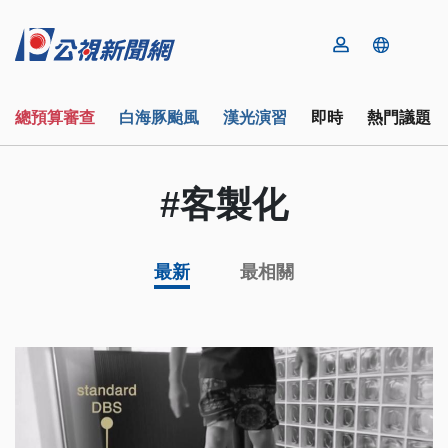
總預算審查
白海豚颱風
漢光演習
即時
熱門議題
#客製化
最新
最相關