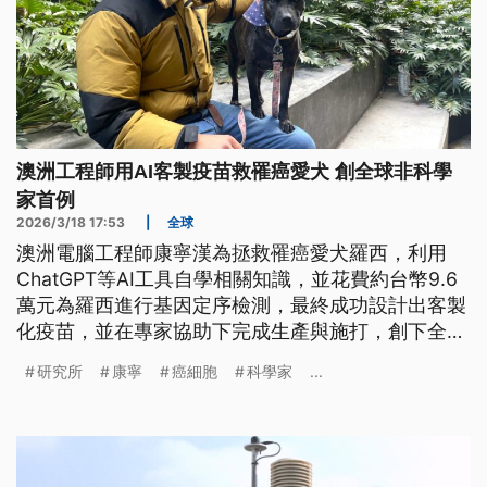
澳洲工程師用AI客製疫苗救罹癌愛犬 創全球非科學
家首例
2026/3/18 17:53
|
全球
澳洲電腦工程師康寧漢為拯救罹癌愛犬羅西，利用
ChatGPT等AI工具自學相關知識，並花費約台幣9.6
萬元為羅西進行基因定序檢測，最終成功設計出客製
化疫苗，並在專家協助下完成生產與施打，創下全球
首例。康寧漢近日表示，羅西體內部分癌細胞雖尚未
研究所
康寧
癌細胞
科學家
...
消失，但身體狀況已明顯好轉。