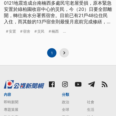
0121地震造成台南楠西多處民宅老屋受損，原本緊急
安置於綠柏園收容中心的災民，今（20）日要全部離
開，轉往南水分署舊宿舍。目前已有21戶48位住民
入住，而其餘的13戶宿舍則最慢月底前完成修繕，將
提供給需要的災民申請使用。
安置
宿舍
災民
楠西
...
1
內容
分類
即時新聞
政治
社會
專題策展
全球
生活