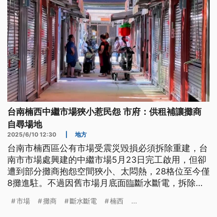
台南楠西中繼市場狹小惹民怨 市府：供租補讓攤商
自尋場地
2025/6/10 12:30
|
地方
台南市楠西區公有市場受震災毀損必須拆除重建，台
南市市場處興建的中繼市場5月23日完工啟用，但卻
遭到部分攤商抱怨空間狹小、太悶熱，28格位至今僅
8攤進駐。不過因舊市場月底面臨斷水斷電，拆除重
建的新市場最快明（2026）年底才能落成使用，台
市場
攤商
斷水斷電
楠西
...
南市市場處正與攤商積極協商。