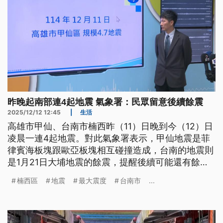
昨晚起南部連4起地震 氣象署：民眾留意後續餘震
2025/12/12 12:45
|
生活
高雄市甲仙、台南市楠西昨（11）日晚到今（12）日
凌晨一連4起地震。對此氣象署表示，甲仙地震是菲
律賓海板塊跟歐亞板塊相互碰撞造成，台南的地震則
是1月21日大埔地震的餘震，提醒後續可能還有餘
震，民眾要多加留意。
楠西區
地震
最大震度
台南市
...