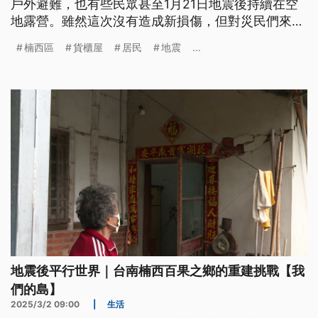
戶外避難，也有些民眾甚至1月21日地震後持續在空
地露營。雖然這次沒有造成新損傷，但對災民們來說
歷經大地震的陰霾還在，又是一次沉重的打擊。
楠西區
貨櫃屋
居民
地震
...
地震後平行世界｜台南楠西百果之鄉的重建挑戰【我
們的島】
2025/3/2 09:00
|
生活