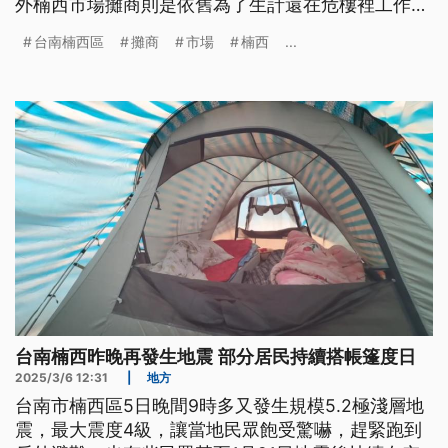
外楠西市場攤商則是依舊為了生計還在危樓裡工作，
對此市場處表示，為了安全本（3）月21日要搬完。
台南楠西區
攤商
市場
楠西
...
台南楠西昨晚再發生地震 部分居民持續搭帳篷度日
2025/3/6 12:31
|
地方
台南市楠西區5日晚間9時多又發生規模5.2極淺層地
震，最大震度4級，讓當地民眾飽受驚嚇，趕緊跑到