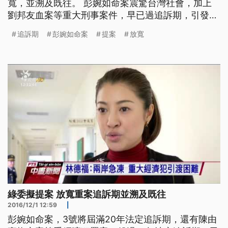
寬，並溯及既往。 彭婉如命案震驚台灣社會，加上
劉邦友血案等重大刑事案件，早已過追訴期，引發社
會討論。民進黨團因此提案修法，將重大殺人刑案的
追訴期
彭婉如命案
提案
放寬
追訴期，放寬到30年。 此外，包括陳由豪掏空案等
的重大經濟犯罪案，因為犯嫌潛逃國外、躲過10年法
定追訴期，也一併放寬至20年。 由於綠營的提案，
還要求
綠委擬提案 放寬重案追訴期並溯及既往
2016/12/1 12:59
|
彭婉如命案，3號將屆滿20年法定追訴期，還有陳由