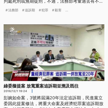
判處死刑或無期徒刑，不過，法務部考量過去有不少
被告，是長期不堪家暴、虐待，才一時失手殺害雙
法務部
追訴期
犯罪
殺害
...
親，決定要修法，將殺害直系血親尊親屬罪的刑度，
改為可判死刑、無期徒刑，或者最輕10年以上徒刑。
==法務部次長 蔡碧仲== 父母親有孝養之責 但事實
上有些父母親
綠委擬提案 放寬重案追訴期並溯及既往
2016/12/1 19:24
|
彭婉如命案，3號將屆滿20年法定追訴期，民進黨立
委因此提案修法，將重大命案及經濟犯罪案追訴期放