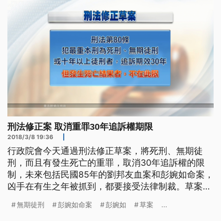
刑法修正案 取消重罪30年追訴權期限
2018/3/8 19:36
|
行政院會今天通過刑法修正草案，將死刑、無期徒
刑，而且有發生死亡的重罪，取消30年追訴權的限
制，未來包括民國85年的劉邦友血案和彭婉如命案，
凶手在有生之年被抓到，都要接受法律制裁。草案還
增訂凌虐兒童致死的刑責，最重可判無期徒刑。 民
無期徒刑
彭婉如命案
彭婉如
草案
...
國85年，前桃園縣長劉邦友官邸命案，造成8死1傷