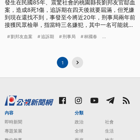
發生在民國85年、震驚社會的桃園縣長劉邦友官邸血
案，造成8死1傷，追訴期在四天後就要屆滿，但兇嫌
到現在還找不到，事發至今將近20年，刑事局兩年前
接獲民眾檢舉，指當時三名嫌犯，其中一名可能就是
自己友人、綽號「老山」的梁姓男子，還描述許多案
劉邦友血案
追訴期
刑事局
林國春
...
情細節，刑事局昨天搜索梁男住家，並帶回偵訊。
新北市議員林國春2年前接獲檢舉信，檢舉人向林國
春表示，當年震驚社會的劉邦友血案，三名嫌犯中有
一人可能是自己的朋友
1
內容
分類
即時新聞
政治
社會
專題策展
全球
生活
數位敘事
兩岸
地方