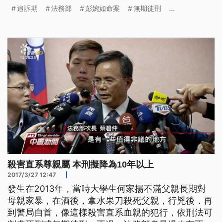
最輕10年以上徒刑。 發生在2013年，當時大學生何
追訴期
法務部
彭婉如命案
無期徒刑
...
家揚不滿父親長期對母親家暴，在酒後，拿水果刀殺
死父親，像這樣殺害直系血親的犯行，依刑法可判處
死刑或無期徒刑，不過，法務部考量過去有不少被
告，是長期不堪家暴
殺害直系尊親屬 本刑擬降為10年以上
2017/3/27 12:47
|
發生在2013年，當時大學生何家揚不滿父親長期對
母親家暴，在酒後，拿水果刀殺死父親，行兇後，再
到警局自首，像這樣殺害直系血親的犯行，依刑法可