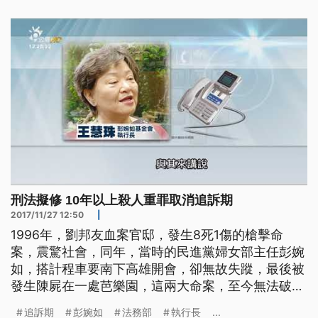
的慘劇。同年，時任民進黨婦女部主任彭婉如在高
雄，前往開會地點無故失蹤，最後被發現陳屍在一處
芭樂園。這兩大遲遲沒有偵破
刑法擬修 10年以上殺人重罪取消追訴期
2017/11/27 12:50
|
1996年，劉邦友血案官邸，發生8死1傷的槍擊命
案，震驚社會，同年，當時的民進黨婦女部主任彭婉
如，搭計程車要南下高雄開會，卻無故失蹤，最後被
發生陳屍在一處芭樂園，這兩大命案，至今無法破
案，現在更卡在追訴時效的問題，為了不讓殺人兇
追訴期
彭婉如
法務部
執行長
...