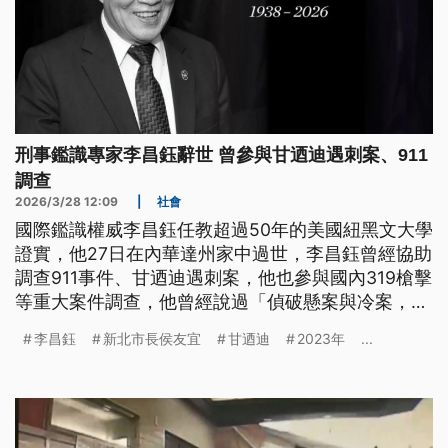
刑事鑑識專家李昌鈺辭世 曾參與甘迺迪遇刺案、911
調查
2026/3/28 12:09
|
社會
國際鑑識權威李昌鈺任教超過50年的美國紐黑文大學
證實，他27日在內華達州家中過世，李昌鈺曾經協助
調查911事件、甘迺迪遇刺案，他也參與國內319槍擊
等重大案件調查，他曾經說過「偵破懸案與冷案，是
給被害人跟社會一個交代」。
李昌鈺
新北市長侯友宜
甘迺迪
2023年
...