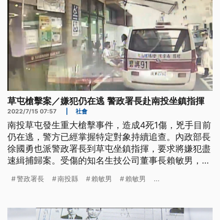
草屯槍擊案／嫌犯仍在逃 警政署長赴南投坐鎮指揮
2022/7/15 07:57
|
社會
南投草屯發生重大槍擊事件，造成4死1傷，兇手目前
仍在逃，警方已經掌握特定對象持續追查。內政部長
徐國勇也派警政署長到草屯坐鎮指揮，要求將嫌犯盡
速緝捕歸案。受傷的知名生技公司董事長賴敏男，由
於快篩陽性，正在負壓隔離病房救治，暫時沒有生命
警政署長
南投縣
賴敏男
賴敏男
...
危險。