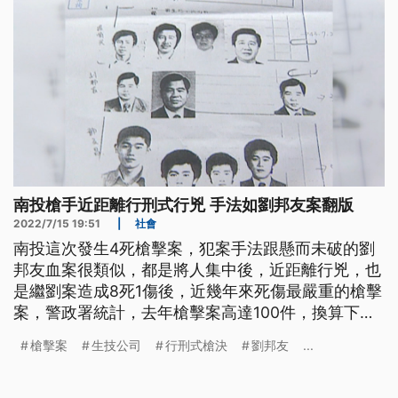
南投槍手近距離行刑式行兇 手法如劉邦友案翻版
2022/7/15 19:51
|
社會
南投這次發生4死槍擊案，犯案手法跟懸而未破的劉
邦友血案很類似，都是將人集中後，近距離行兇，也
是繼劉案造成8死1傷後，近幾年來死傷最嚴重的槍擊
案，警政署統計，去年槍擊案高達100件，換算下
來，平均不到4天，就會有一起槍擊案。
槍擊案
生技公司
行刑式槍決
劉邦友
...