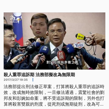
手，逃過法律追訴， 傳出法務部將在刑法第80條，
研擬「彭婉如、劉邦友條款」，將規定犯下10年以上
待刑、且致人於死者，取消追訴權時效限制，面對這
樣修法方向，彭婉如基金會認為，
殺人重罪追訴期 法務部擬改為無限期
2017/3/27 19:35
|
法務部提出刑法修正草案，打算將殺人重罪的追訴時
效，改成無時效限制，一旦修法通過，震驚社會的劉
邦友和彭婉如命案，將不受追訴期的限制，另外也打
算將殺害雙親的刑度，從死刑或無期徒刑，改為可判