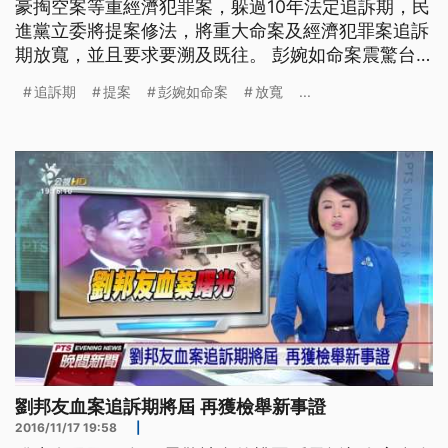
豪掏空案等重經濟犯罪案，躲過10年法定追訴期，民
進黨立委將提案修法，將重大命案及經濟犯罪案追訴
期放寬，並且要求要溯及既往。 彭婉如命案震驚台
灣社會，雖然檢警一路追查，始終無法破案，3號將
追訴期
提案
彭婉如命案
放寬
...
屆滿20年法定追訴期，加上劉邦友血案等重大刑事案
件，早已過追訴期，引發社會討論。民進黨團因此提
案修法，將重大殺人刑案的追訴期，放寬到30年。此
外，包括陳由豪掏空
劉邦友血案追訴期將屆 再獲檢舉新事證
2016/11/17 19:58
|