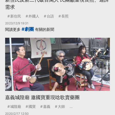
需求
新住民
外國人
台語
長照
2023/12/9 19:31
#劇團
閱讀更多
有關的新聞
嘉義城隍廟 邀國寶重現唸歌賣藥團
城隍廟
國寶
嘉義
大師
...
2020/2/17 12:50