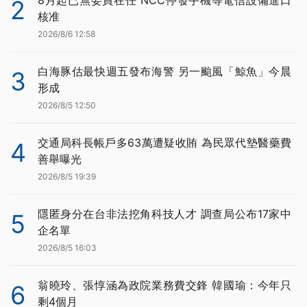
2
核准
2026/8/6 12:58
白海豚估最快週五發布海警 另一颱風「鯨魚」今晨
3
形成
2026/8/5 12:50
交通局科長帳戶多63萬遭疑收賄 為民眾代墊醫藥費
4
善舉曝光
2026/8/5 19:39
隱匿身分在台非法挖角科技人才 調查局公布17家中
5
企名單
2026/8/5 16:03
翁曉玲、張惇涵為政院業務費交鋒 韓國瑜：今年只
6
剩4個月