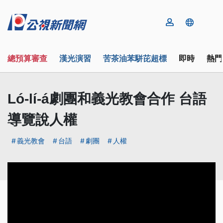
總預算審查
漢光演習
苦茶油苯駢芘超標
即時
熱門
Ló-lí-á劇團和義光教會合作 台語
導覽說人權
義光教會
台語
劇團
人權