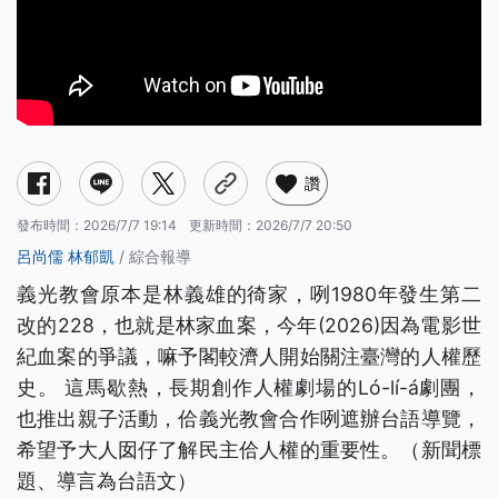
讚
發布時間：
2026/7/7 19:14
更新時間：
2026/7/7 20:50
呂尚儒
林郁凱
/ 綜合報導
義光教會原本是林義雄的徛家，咧1980年發生第二
改的228，也就是林家血案，今年(2026)因為電影世
紀血案的爭議，嘛予閣較濟人開始關注臺灣的人權歷
史。 這馬歇熱，長期創作人權劇場的Ló-lí-á劇團，
也推出親子活動，佮義光教會合作咧遮辦台語導覽，
希望予大人囡仔了解民主佮人權的重要性。（新聞標
題、導言為台語文）