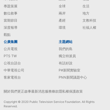
專題策展
全球
生活
數位敘事
兩岸
地方
當期節目
產經
文教科技
深度報導
環境
社福人權
觀點
公廣集團
主題網站
公共電視
我們的島
PTS TW
獨立特派員
公視台語台
有話好說
中華電視公司
P#新聞實驗室
客家電視台
PNN新聞議題中心
關於我們
更正啟事
最新消息
服務條款
隱私權保護政策
Copyright © 2020 Public Television Service Foundation. All Rights
Reserved.