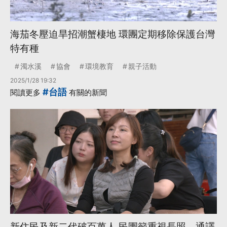
海茄冬壓迫旱招潮蟹棲地 環團定期移除保護台灣
特有種
濁水溪
協會
環境教育
親子活動
2025/1/28 19:32
#台語
閱讀更多
有關的新聞
新住民及新二代破百萬人 民團籲重視長照、通譯