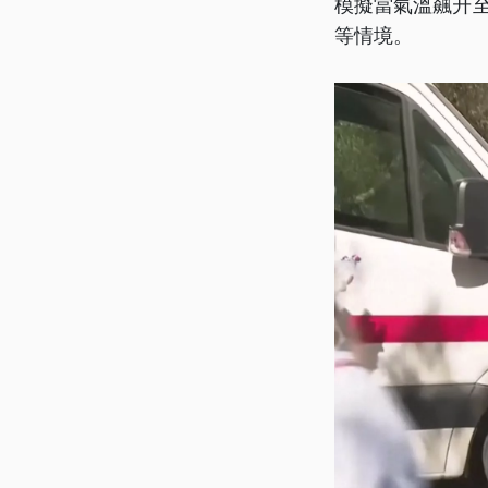
模擬當氣溫飆升
等情境。