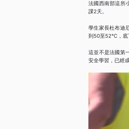
法國西南部這所
課2天。
學生家長杜布迪
到50至52℃，
這並不是法國第
安全學習，已經