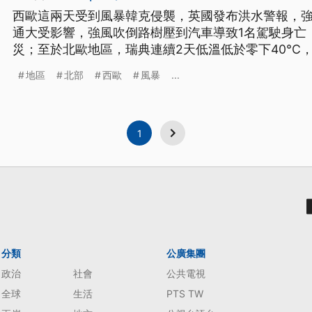
西歐這兩天受到風暴韓克侵襲，英國發布洪水警報，
通大受影響，強風吹倒路樹壓到汽車導致1名駕駛身亡
災；至於北歐地區，瑞典連續2天低溫低於零下40°C，
地區
北部
西歐
風暴
...
1
分類
公廣集團
政治
社會
公共電視
全球
生活
PTS TW