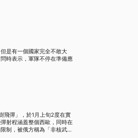
，但是有一個國家完全不敢大
訪問時表示，軍隊不停在準備應
樹飛彈」，於1月上旬2度在實
飛彈射程涵蓋整個西歐，同時在
的限制，被俄方稱為「非核武的
總統馬克宏日前就強調，西歐必