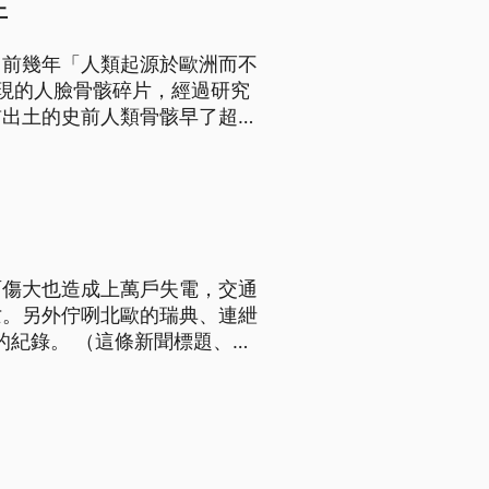
土
了前幾年「人類起源於歐洲而不
現的人臉骨骸碎片，經過研究
前出土的史前人類骨骸早了超過
戰。
雨傷大也造成上萬戶失電，交通
亡。另外佇咧北歐的瑞典、連紲
的紀錄。 （這條新聞標題、前