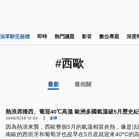
油苯駢芘超標
即時
熱門議題
影音
數位專題
深度
#西歐
最新
最相關
熱浪席捲西、葡迎40℃高溫 歐洲多國氣溫破5月歷史
2026/5/28 12:34
|
全球
因為熱浪來襲，西歐整個5月的氣溫相當炎熱，像是法
南歐的西班牙和葡萄牙也提早在5月底就迎來40°C的