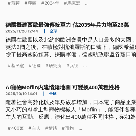
飛彈
彈頭
2024年
馬克宏
...
須有自己的榛樹飛彈，否則未來將無法與俄羅斯抗衡
德國擬建西歐最強傳統軍力 估2035年兵力增至26萬
2025/11/26 12:44
|
全球
德國在歐盟以及北約的歐洲會員中是人口最多的大國
英法2國之後。在積極對抗俄羅斯的口號下，德國希望
除了提高國防預算、採購軍備，德國執政聯盟各黨日
但也不排除徵兵，預計2035年把兵力規模從現有的18
基民黨
德國
研究所
兵役
...
增20萬預備役。
AI寵物Moflin內建情緒地圖 可變換400萬種性格
2025/10/10 14:01
|
全球
隨著社會高齡化以及單身族群增加，日本電子商品企
又小巧的AI掌上型寵物機械人「Moflin」，能陪伴
主人的互動、反應，演化出400萬種不同性格，宛如
400萬
主人
情緒
寵物
...