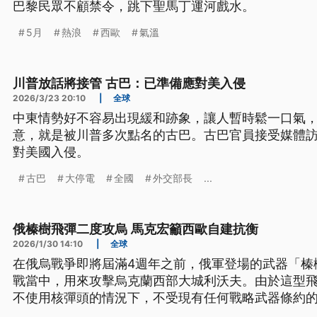
巴黎民眾不顧禁令，跳下聖馬丁運河戲水。
5月
熱浪
西歐
氣溫
川普放話將接管 古巴：已準備應對美入侵
2026/3/23 20:10
|
全球
中東情勢好不容易出現緩和跡象，讓人暫時鬆一口氣
意，就是被川普多次點名的古巴。古巴官員接受媒體
對美國入侵。
古巴
大停電
全國
外交部長
...
俄榛樹飛彈二度攻烏 馬克宏籲西歐自建抗衡
2026/1/30 14:10
|
全球
在俄烏戰爭即將屆滿4週年之前，俄軍登場的武器「榛
戰當中，用來攻擊烏克蘭西部大城利沃夫。由於這型
不使用核彈頭的情況下，不受現有任何戰略武器條約
戰略嚇阻力」，對北約的歐洲會員國備感壓力。法國