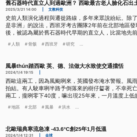
舊石器時代直立人到過歐洲？ 西歐最古老人臉化石出
2025/3/21 14:00
|
文教科技
史前人類演化過程與遷徙路線，多年來眾說紛紜。除
是非洲」的說法，西班牙考古團隊2年前在北部地區發
後，被認為屬於舊石器時代早期的直立人，比當地先
100萬年，但這項研究也受到其他國家古人類學者的挑
人類
骨骸
西班牙
研究
...
風暴thún踏西歐 英、德、法做大水致使交通擋恬
2024/1/4 19:15
|
西歐這兩工，因為風颱咧來，英國發布淹水警報。風
拍結。有人駛車咧半路予倒落來的樹仔硩著，不幸死
兩工，攏咧零下40度，嘛出現25年來，一月溫度上低
言是臺語文。）
地區
北部
風暴
洪水
...
北歐瑞典寒流急凍 -43.6°C創25年1月低溫
2024/1/4 12:31
|
全球