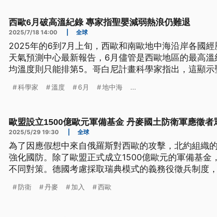
西歐6月破高溫紀錄 專家指聖嬰減弱熱浪仍難退
2025/7/18 14:00
|
全球
2025年的6到7月上旬，西歐和南歐地中海沿岸各國
天氣預測中心最新報告，6月儘管是西歐地區的最高溫
均溫度則只能排第5。哥白尼計畫科學家指出，這顯示
的溫度變化已經進入循環的下半段，但整體氣溫走向
科學家
溫度
6月
地中海
...
歐盟設立1500億歐元軍備基金 丹麥國土防衛軍應徵者
2025/5/29 19:30
|
全球
為了因應假想中來自俄羅斯對西歐的攻擊，北約組織
強化國防。除了歐盟正式成立1500億歐元的軍備基金
不同對策。德國考慮採取瑞典模式的義務役徵兵制度
國土防衛軍，以支援陸海空三軍。
防衛
丹麥
加入
西歐