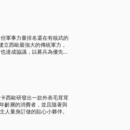
。
，但軍事力量排名還在有核武的
建立西歐最強大的傳統軍力，
前也達成協議，以募兵為優先，
萬多人增加到26萬人，還將新
業卡西歐研發出一款外表毛茸茸
各種年齡層的消費者，並且隨著與
為主人量身訂做的貼心小夥伴。