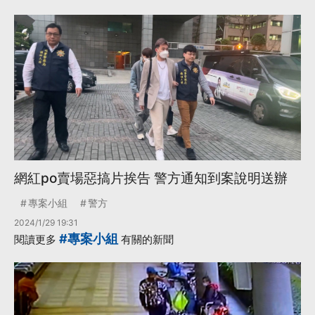
網紅po賣場惡搞片挨告 警方通知到案說明送辦
專案小組
警方
2024/1/29 19:31
#專案小組
閱讀更多
有關的新聞