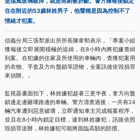
是擋風玻璃破掉，就是雨刷被折斷。警方獲報後鎖定
住在附近的53歲林姓男子，他聲稱是因為控制不了
情緒才犯案。
信義分局三張犁派出所所長陳韋勲表示，「專案小組
獲報後立即展開積極的追緝，在8小時內將犯嫌查緝
到案。在犯嫌的住家及所使用的車輛內，查獲犯案用
的衣物、手套及方向盤鎖等證物，全案訊後依毀損罪
來偵辦。」
監視器畫面拍下，林姓嫌犯趁著三更半夜，拿方向盤
鎖邊走邊砸壞路邊的車輛。警方清查過後，一共有24
輛汽車遭到惡意破壞，立即通知車主完成報案程序，
並且在8小時內鎖定目標，逮到林姓嫌犯，訊後依照
毀損罪送辦，林姓嫌犯可能將面臨高額的賠償。