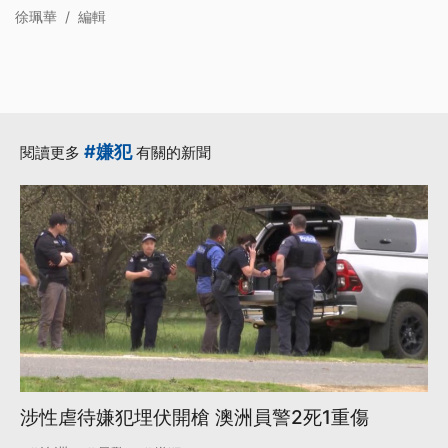
徐珮華
/
編輯
#嫌犯
閱讀更多
有關的新聞
涉性虐待嫌犯埋伏開槍 澳洲員警2死1重傷