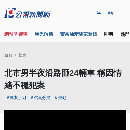
總預算審查
漢光演習
苦茶油苯駢芘超標
即時
熱門
首頁
社會
北市男半夜沿路砸24輛車 稱因情
緒不穩犯案
專案小組
信義分局
嫌犯