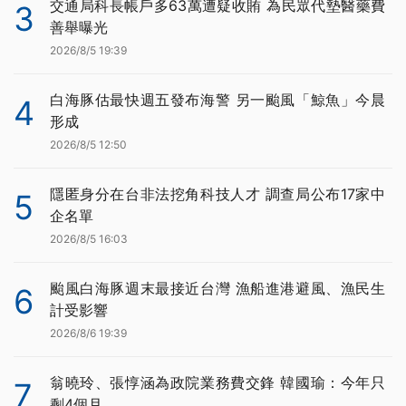
交通局科長帳戶多63萬遭疑收賄 為民眾代墊醫藥費
3
善舉曝光
2026/8/5 19:39
白海豚估最快週五發布海警 另一颱風「鯨魚」今晨
4
形成
2026/8/5 12:50
隱匿身分在台非法挖角科技人才 調查局公布17家中
5
企名單
2026/8/5 16:03
颱風白海豚週末最接近台灣 漁船進港避風、漁民生
6
計受影響
2026/8/6 19:39
翁曉玲、張惇涵為政院業務費交鋒 韓國瑜：今年只
7
剩4個月