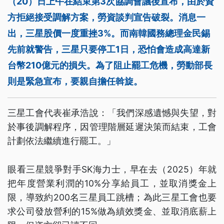
（20）日上午在結束第3次協調會議後宣布，由於資
方拒絕接受調解方案，勞資談判宣告破裂。消息一
出，三星股價一度重挫3%。而南韓國務總理金民錫
先前就警告，三星只要停工1日，恐怕會造成高達新
台幣210億元的損失。為了阻止罷工危機，勞動部長
則是緊急宣布，要親自擔任斡旋。
三星工會代表崔承浩說：「我們深感遺憾與失望，對
於事後調解程序，因管理階層延遲決策而結束，工會
計劃依法繼續進行罷工。」
眼看三星競爭對手SK海力士，早在去（2025）年就
把年度營業利潤的10%分享給員工，並取消獎金上
限，導致約200名三星員工跳槽；為此三星工會也要
求公司發放營利的15%做為績效獎金、並取消底薪上