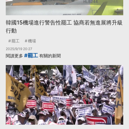
韓國15機場進行警告性罷工 協商若無進展將升級
行動
罷工
機場
2025/9/19 20:27
#罷工
閱讀更多
有關的新聞