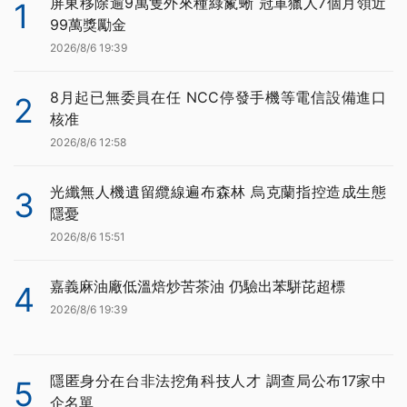
屏東移除逾9萬隻外來種綠鬣蜥 冠軍獵人7個月領近
1
99萬獎勵金
2026/8/6 19:39
8月起已無委員在任 NCC停發手機等電信設備進口
2
核准
2026/8/6 12:58
光纖無人機遺留纜線遍布森林 烏克蘭指控造成生態
3
隱憂
2026/8/6 15:51
嘉義麻油廠低溫焙炒苦茶油 仍驗出苯駢芘超標
4
2026/8/6 19:39
隱匿身分在台非法挖角科技人才 調查局公布17家中
5
企名單