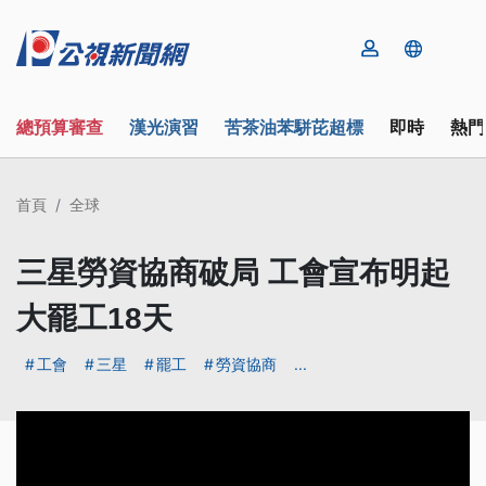
總預算審查
漢光演習
苦茶油苯駢芘超標
即時
熱門
首頁
全球
三星勞資協商破局 工會宣布明起
大罷工18天
工會
三星
罷工
勞資協商
...