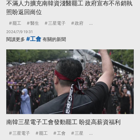
不滿人力擴充南韓資淺醫罷工 政府宣布不吊銷執
照盼返回崗位
罷工
醫生
三星電子
政府
...
2024/7/9 19:31
#工會
閱讀更多
有關的新聞
南韓三星電子工會發動罷工 盼提高薪資福利
三星電子
罷工
工會
三星
...