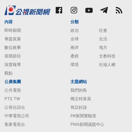
內容
分類
即時新聞
政治
社會
專題策展
全球
生活
數位敘事
兩岸
地方
當期節目
產經
文教科技
深度報導
環境
社福人權
觀點
公廣集團
主題網站
公共電視
我們的島
PTS TW
獨立特派員
公視台語台
有話好說
中華電視公司
P#新聞實驗室
客家電視台
PNN新聞議題中心