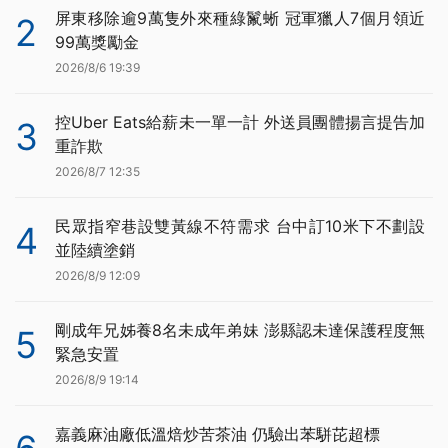
屏東移除逾9萬隻外來種綠鬣蜥 冠軍獵人7個月領近
2
99萬獎勵金
2026/8/6 19:39
控Uber Eats給薪未一單一計 外送員團體揚言提告加
3
重詐欺
2026/8/7 12:35
民眾指窄巷設雙黃線不符需求 台中訂10米下不劃設
4
並陸續塗銷
2026/8/9 12:09
剛成年兄姊養8名未成年弟妹 澎縣認未達保護程度無
5
緊急安置
2026/8/9 19:14
嘉義麻油廠低溫焙炒苦茶油 仍驗出苯駢芘超標