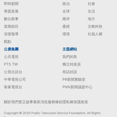
即時新聞
政治
社會
專題策展
全球
生活
數位敘事
兩岸
地方
當期節目
產經
文教科技
深度報導
環境
社福人權
觀點
公廣集團
主題網站
公共電視
我們的島
PTS TW
獨立特派員
公視台語台
有話好說
中華電視公司
P#新聞實驗室
客家電視台
PNN新聞議題中心
關於我們
更正啟事
最新消息
服務條款
隱私權保護政策
Copyright © 2020 Public Television Service Foundation. All Rights