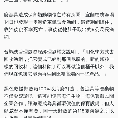
廢漁具造成保育類動物傷亡時有所聞，宜蘭梗枋漁場
14日也發現一隻瀕危革龜誤食漁網，還遭刺網纏住，
收治後仍不幸死亡，事後從牠肚子取出約9公尺長漁
網。
台塑總管理處資深經理劉耀文說明，「用化學方式去
回收漁網，把它變成已經到那個尼龍的、新的顆粒一
樣的回收料，這個料除了可以再做這個桶子以外，我
們現在也讓它能夠再生到比較高端的一些產品。」
黑色救援野放箱100%以海廢打造，舊漁具等廢棄物
不僅影響環境，還可能傷害海洋生物；海保署跟民間
企業合作，讓海廢成為具循環價值的保育設備；但人
類威脅不僅海廢，同一天野放的第118隻海龜之所以