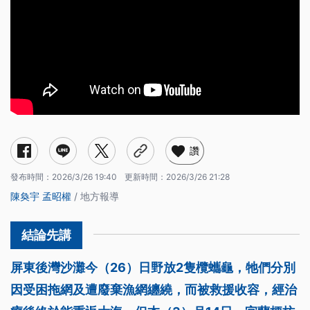
讚
發布時間：
2026/3/26 19:40
更新時間：
2026/3/26 21:28
陳奐宇
孟昭權
/ 地方報導
屏東後灣沙灘今（26）日野放2隻欖蠵龜，牠們分別
因受困拖網及遭廢棄漁網纏繞，而被救援收容，經治