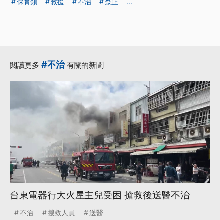
保育類
救援
不治
禁止
...
#不治
閱讀更多
有關的新聞
台東電器行大火屋主兒受困 搶救後送醫不治
不治
搜救人員
送醫