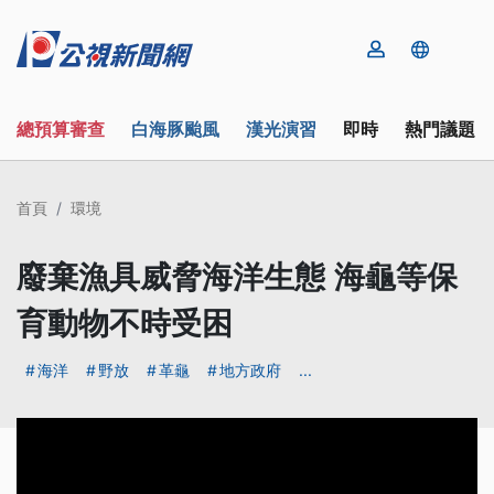
總預算審查
白海豚颱風
漢光演習
即時
熱門議題
首頁
環境
廢棄漁具威脅海洋生態 海龜等保
育動物不時受困
海洋
野放
革龜
地方政府
...