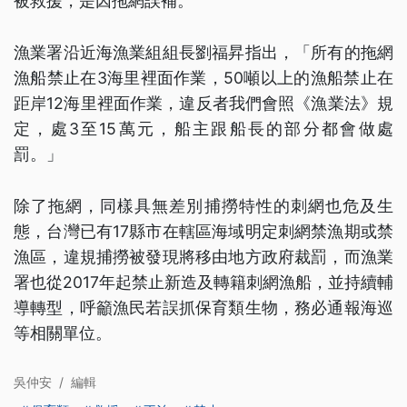
被救援，是因拖網誤補。
漁業署沿近海漁業組組長劉福昇指出，「所有的拖網
漁船禁止在3海里裡面作業，50噸以上的漁船禁止在
距岸12海里裡面作業，違反者我們會照《漁業法》規
定，處3至15萬元，船主跟船長的部分都會做處
罰。」
除了拖網，同樣具無差別捕撈特性的刺網也危及生
態，台灣已有17縣市在轄區海域明定刺網禁漁期或禁
漁區，違規捕撈被發現將移由地方政府裁罰，而漁業
署也從2017年起禁止新造及轉籍刺網漁船，並持續輔
導轉型，呼籲漁民若誤抓保育類生物，務必通報海巡
等相關單位。
吳仲安
/
編輯