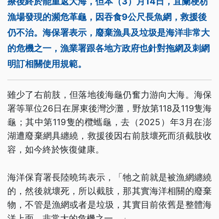
療後終於能重返大海，但本（3）月14日，宜蘭梗枋
漁場發現的瀕危革龜，因吞食9公尺長魚網，救援後
仍不治。海保署表示，廢棄漁具及垃圾是海洋非常大
的危機之一，漁業署跟各地方政府也針對拖網及刺網
明訂相關使用規範。
雖少了右前肢，但落地後海龜仍奮力游向大海。海保
署等單位26日在屏東後灣沙灘，野放第118及119隻海
龜；其中第119隻的欖蠵龜，去（2025）年3月在澎
湖遭廢棄網具纏繞，救援後因右前肢壞死而須截肢收
容，如今終於恢復健康。
海洋保育署長陸曉筠表示，「牠之前就是被漁網纏繞
的，然後就壞死，所以截肢，那其實海洋相關的廢棄
物，不管是漁網或者是垃圾，其實目前依舊是整體海
洋上面，非常大的危機之一。」