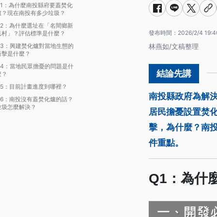
Q1：為什麼南投縣府要蓋焚化
爐？現在南投有多少垃圾？
Q2：為什麼選址在「名間鄉新
發布時間：
2026/2/4 19:4
民村」？評估標準是什麼？
Q3：興建焚化爐對當地生態的
林燕如/文稿整理
衝擊是什麼？
Q4：當地民眾擔憂的問題是什
麼？
Q5：目前計畫進度到哪裡？
南投縣政府為解
Q6：南投沒有蓋焚化爐的話？
垃圾怎麼解決？
居民擔憂設置焚
擊，為什麼？南
件重點。
Q1：為什