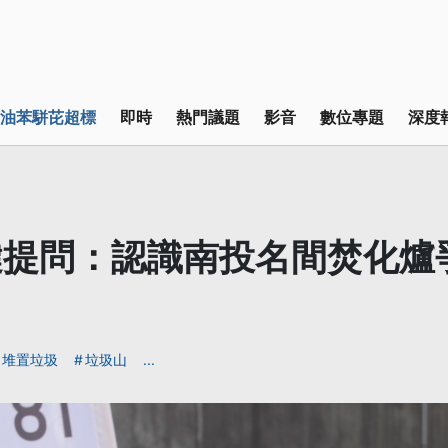
油苯駢芘超標
即時
熱門議題
影音
數位專題
深度
鍵提問：認識南投名間焚化爐
】
堆置垃圾
垃圾山
...