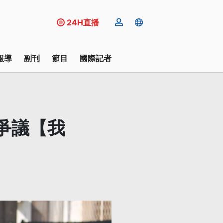
24H直播
報導
副刊
節目
國際記者
爭議【我