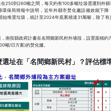
在250到260噸之間，每天約有100多噸垃圾需運到外
縣環保局簡報中說明，近年外縣市焚化廠設備效能下降
起開始堆置垃圾，統計至2024年底累積達31萬噸，除了
，南投縣政府計畫在名間鄉新民村外埔段，設置面積約7
500噸/日方案)的焚化爐。
麼選址在「名間鄉新民村」？評估標