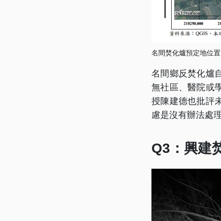
名間焚化爐預定地位置
名間鄉反焚化爐
無社區、醫院或
授陳建德也批評
慮是沒有辦法處
Q3：興建