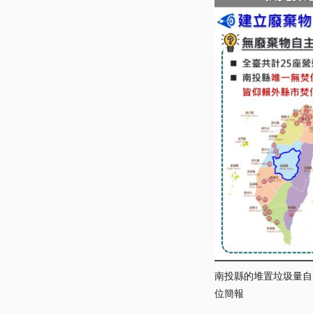
南投縣的堆置垃圾量自20
位簡報