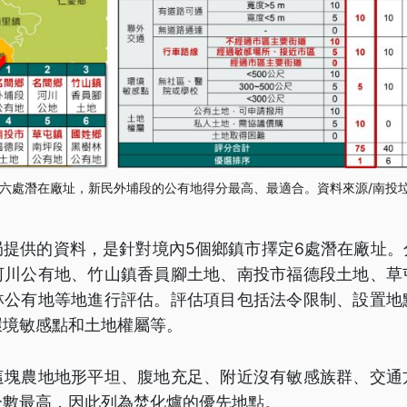
六處潛在廠址，新民外埔段的公有地得分最高、最適合。資料來源/南投
局提供的資料，是針對境內5個鄉鎮市擇定6處潛在廠址。
河川公有地、竹山鎮香員腳土地、南投市福德段土地、草
林公有地等地進行評估。評估項目包括法令限制、設置地
環境敏感點和土地權屬等。
這塊農地地形平坦、腹地充足、附近沒有敏感族群、交通
分數最高，因此列為焚化爐的優先地點。