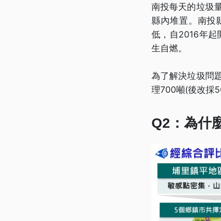
南投每天的垃圾量
縣內堆置。南投
低，自2016年
生自燃。
為了解決垃圾問題
理700噸(後改採
Q2：為什