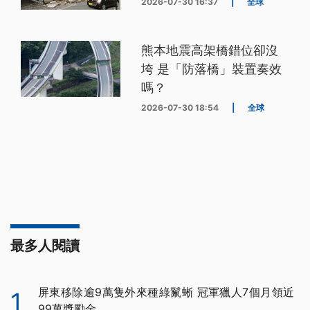
2026-07-30 16:37
|
全球
熊本地震高架橋錯位卻沒
垮 是「防落橋」裝置奏效
嗎？
2026-07-30 18:54
|
全球
最多人閱讀
屏東移除逾9萬隻外來種綠鬣蜥 冠軍獵人7個月領近
1
99萬獎勵金