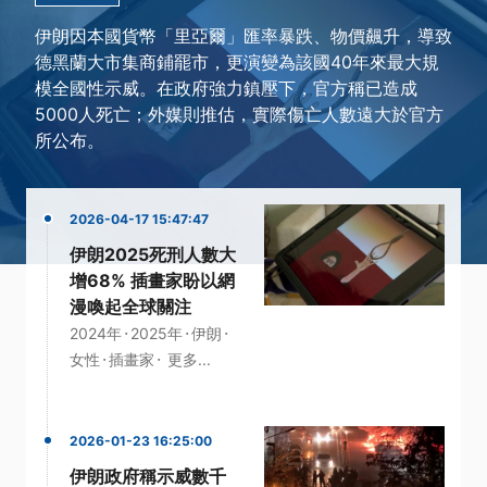
伊朗因本國貨幣「里亞爾」匯率暴跌、物價飆升，導致
德黑蘭大市集商鋪罷市，更演變為該國40年來最大規
模全國性示威。在政府強力鎮壓下，官方稱已造成
5000人死亡；外媒則推估，實際傷亡人數遠大於官方
所公布。
2026-04-17 15:47:47
伊朗2025死刑人數大
增68% 插畫家盼以網
漫喚起全球關注
·
·
·
2024年
2025年
伊朗
·
·
女性
插畫家
更多...
2026-01-23 16:25:00
伊朗政府稱示威數千