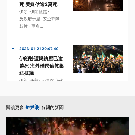
死 美媒估逾2萬死
·
·
伊朗
伊朗抗議
·
·
反政府示威
安全部隊
·
影片
更多...
2026-01-21 20:07:40
伊朗醫護揭鎮壓已逾
萬死 海外僑民倫敦集
結抗議
·
·
·
伊朗
倫敦
大使館
海外
·
·
安全部隊
更多...
#伊朗
閱讀更多
有關的新聞