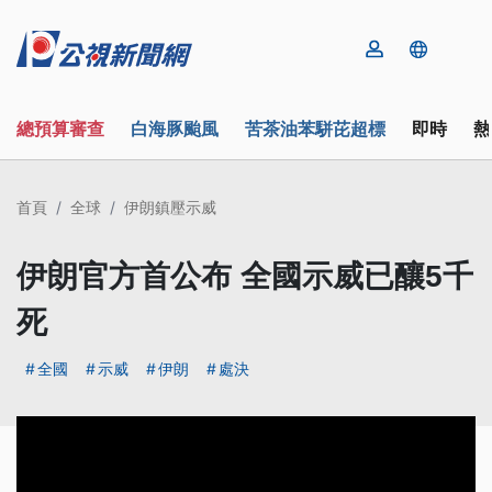
總預算審查
白海豚颱風
苦茶油苯駢芘超標
即時
熱
首頁
全球
伊朗鎮壓示威
伊朗官方首公布 全國示威已釀5千
死
全國
示威
伊朗
處決