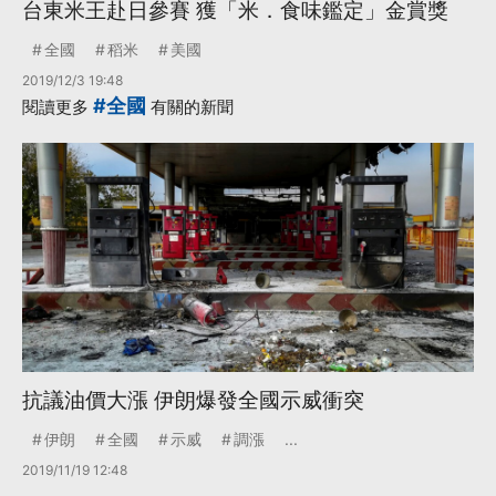
台東米王赴日參賽 獲「米．食味鑑定」金賞獎
全國
稻米
美國
2019/12/3 19:48
#全國
閱讀更多
有關的新聞
抗議油價大漲 伊朗爆發全國示威衝突
伊朗
全國
示威
調漲
...
2019/11/19 12:48