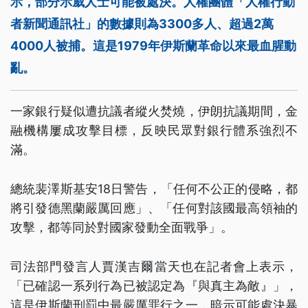
示，部分示威人士可能被處決。人權團體「人權行動
者新聞通訊社」的數據則為3300多人、超過2萬
4000人被捕。這是1979年伊斯蘭革命以來最血腥動
亂。
一家銀行疑似遭抗議者縱火焚燒，伊朗抗議期間，金
融機構屢成攻擊目標，反映民眾對銀行體系強烈不
滿。
總統裴澤斯基安18日警告，「任何不公正的侵略，都
將引發德黑蘭嚴厲回應」、「任何對該國最高領袖的
攻擊，都等同於對國家發動全面戰爭」。
司法部門發言人賈漢吉爾當天也在記者會上表示，
「已確認一系列行為已被認定為『與真主為敵』」，
這是伊斯蘭刑罰中最嚴厲罪行之一，暗示可能處決暴