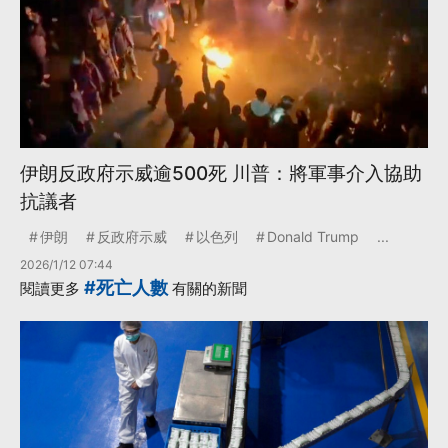
伊朗反政府示威逾500死 川普：將軍事介入協助
抗議者
伊朗
反政府示威
以色列
Donald Trump
...
2026/1/12 07:44
#死亡人數
閱讀更多
有關的新聞