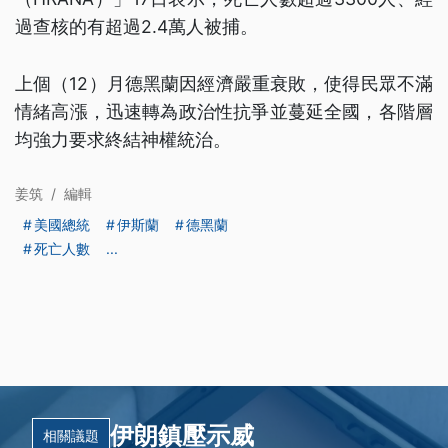
過查核的有超過2.4萬人被捕。
上個（12）月德黑蘭因經濟嚴重衰敗，使得民眾不滿
情緒高漲，迅速轉為政治性抗爭並蔓延全國，各階層
均強力要求終結神權統治。
姜筑
/
編輯
美國總統
伊斯蘭
德黑蘭
死亡人數
...
伊朗鎮壓示威
相關議題