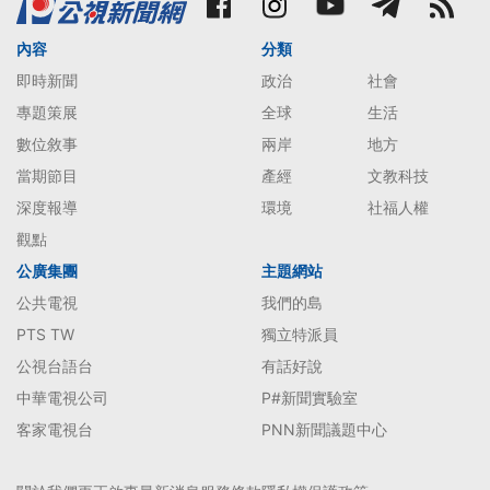
內容
分類
即時新聞
政治
社會
專題策展
全球
生活
數位敘事
兩岸
地方
當期節目
產經
文教科技
深度報導
環境
社福人權
觀點
公廣集團
主題網站
公共電視
我們的島
PTS TW
獨立特派員
公視台語台
有話好說
中華電視公司
P#新聞實驗室
客家電視台
PNN新聞議題中心