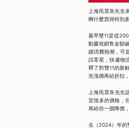
上海民眾朱先生
啊什麼買得特別
最早雙11是從2
動慶祝銷售金額破
續消費熱潮，可
訊零星，快遞物
釋了對雙11的
先漲價再給折扣
上海民眾朱先生
宜很多的價格，
再給你一個降價
去（2024）年的