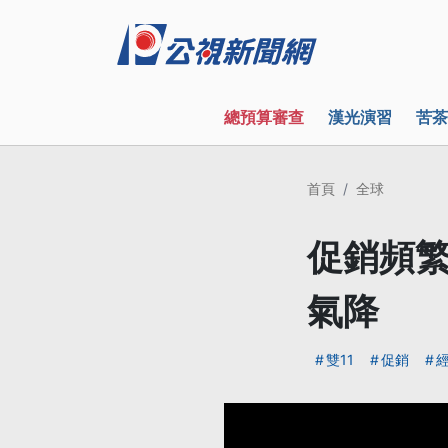
總預算審查
漢光演習
苦茶
首頁
全球
促銷頻繁
氣降
雙11
促銷