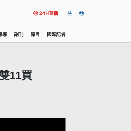
24H直播
報導
副刊
節目
國際記者
雙11買