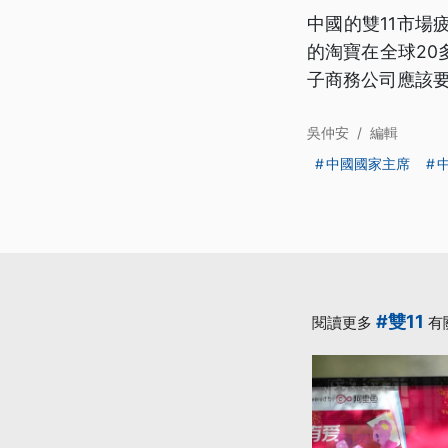
中國的雙11市
的淘寶在全球2
子商務公司應該
吳仲安
/
編輯
中國國家主席
#雙11
閱讀更多
有