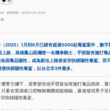
讚
:44
更新時間：
2025/11/21 20:24
報導
（2025）1月到9月已經有超過5000起毒駕案件，數
全面上路，高雄鳳山區攔查一名機車騎士，手部疑有施打毒
海洛因毒品陽性，成為新法上路後首宗快篩陽性毒駕。而不
唾液快篩陽性毒駕，以台北市3件最多。
子遭警方攔下，員警發現他手臂疑似有施打毒品痕跡，要
。只要在受測者口腔轉個幾圈就能檢驗，最後發現男子呈
首宗快篩陽性毒駕。