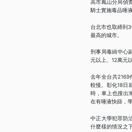
高市鳳山分局偵
騎士實施毒品唾
台北市也取締到
最高的城市。
刑事局毒緝中心
元以上、12萬元
去年全台共216
較慢。彰化18
時，車上也搜出
在有唾液快篩，
中正大學犯罪防
什麼樣的情況之