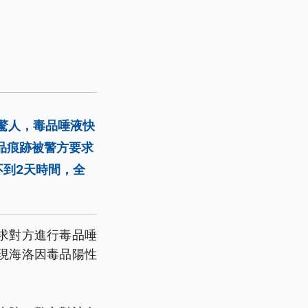
字驚人，毒品唾液快
品痕跡被警方要求
到2天時間，全
求對方進行毒品唾
現海洛因毒品陽性