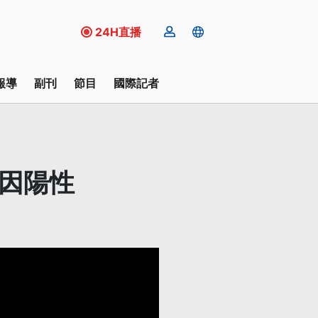
24H直播
報導
副刊
節目
國際記者
洛因陽性