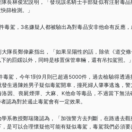
查隊長林俊宏說明，「發現該名騎士手部疑似有注射毒品
液快篩檢測。」
3件毒駕，3名嫌疑人都被驗出為對毒品安非他命有反應，
副大隊長鄭偉豪指出，「如果呈陽性的話，除依《道交條例
以下的罰鍰以外，同時是移置保管車輛，還有吊扣駕照。
9件毒駕，今年1到9月則已超過5000件，過去檢驗得透
日就發生過陳姓男子疑似毒駕開車，撞死婦人肇事逃逸，警
海洛因、喪屍煙彈、大麻、K他命等毒品，不過當下無法
學者認為對於遏止毒駕會有一定效果。
治學系教授鄭瑞隆認為，「加強警方去判斷，在路邊去觀
下，是可以合理懷疑他可能有疑似毒駕，毒駕我們必須要