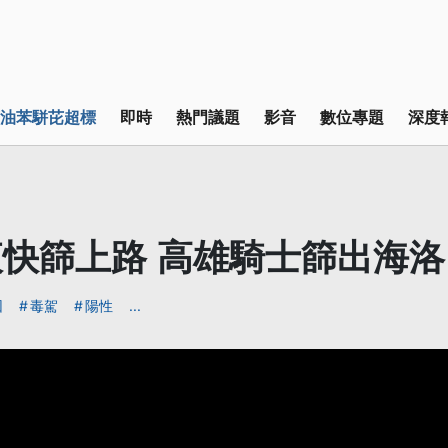
油苯駢芘超標
即時
熱門議題
影音
數位專題
深度
快篩上路 高雄騎士篩出海
因
毒駕
陽性
...