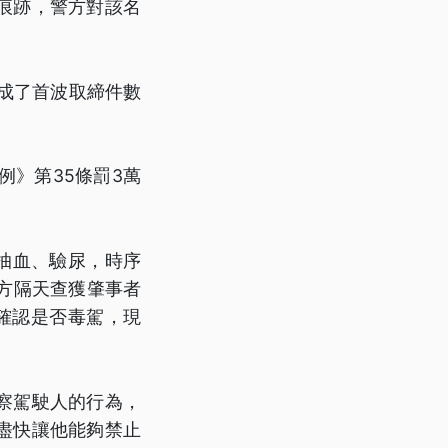
痕跡，警方對該名
成了首波取締件數
》第35條罰3萬
」
過抽血、驗尿，時序
方隔天查獲肇事者
確認是否毒駕，現
察駕駛人的行為，
盡快讓他能夠禁止