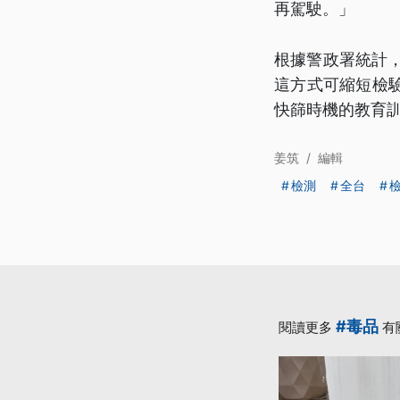
再駕駛。」
根據警政署統計，
這方式可縮短檢
快篩時機的教育
姜筑
/
編輯
檢測
全台
#毒品
閱讀更多
有