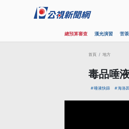
總預算審查
漢光演習
苦茶
首頁
地方
毒品唾液
唾液快篩
海洛