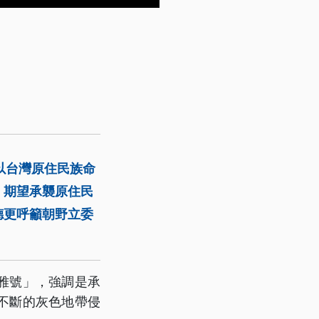
以台灣原住民族命
，期望承襲原住民
德更呼籲朝野立委
雅號」，強調是承
不斷的灰色地帶侵