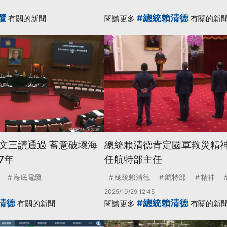
纜
#總統賴清德
有關的新聞
閱讀更多
有關的新
文三讀通過 蓄意破壞海
總統賴清德肯定國軍救災精神
7年
任航特部主任
海底電纜
總統賴清德
航特部
精神
2025/10/29 12:45
清德
#總統賴清德
有關的新聞
閱讀更多
有關的新