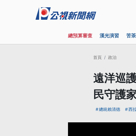
總預算審查
漢光演習
苦茶
首頁
政治
遠洋巡護
民守護
總統賴清德
西