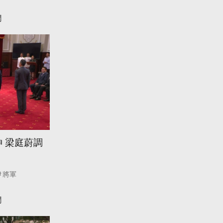
聞
 梁庭蔚調
將軍
聞