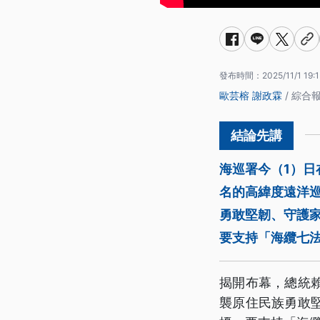
發布時間：
2025/11/1 19:
歐芸榕
謝政霖
/ 綜合
海巡署今（1）日
名的高緯度遠洋
勇敢堅韌、守護
要支持「海纜七
揭開布幕，總統
襲原住民族勇敢