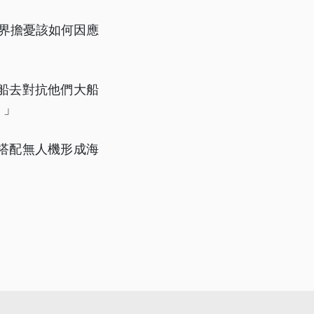
外界擔憂該如何因應
船去對抗他們大船
。」
搭配無人機形成海