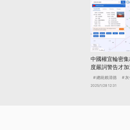
中國權宜輪密集
度嚴詞警告才加
總統賴清德
灰
2025/1/28 12:31