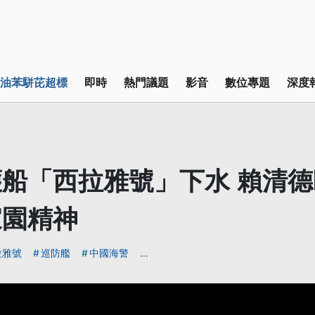
油苯駢芘超標
即時
熱門議題
影音
數位專題
深度
船「西拉雅號」下水 賴清
家園精神
拉雅號
巡防艦
中國海警
...