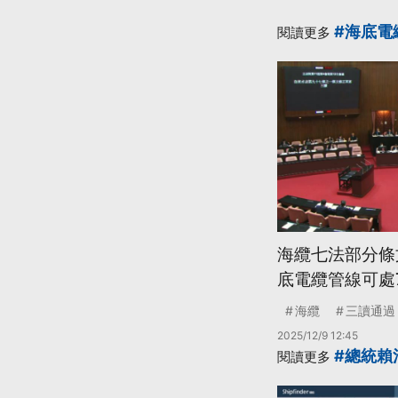
#海底電
閱讀更多
海纜七法部分條
底電纜管線可處
海纜
三讀通過
2025/12/9 12:45
#總統賴
閱讀更多