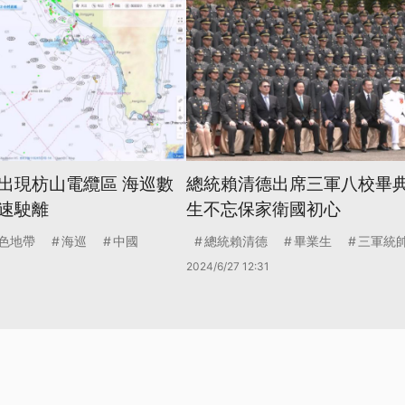
出現枋山電纜區 海巡數
總統賴清德出席三軍八校畢典
速駛離
生不忘保家衛國初心
色地帶
海巡
中國
總統賴清德
畢業生
三軍統
2024/6/27 12:31