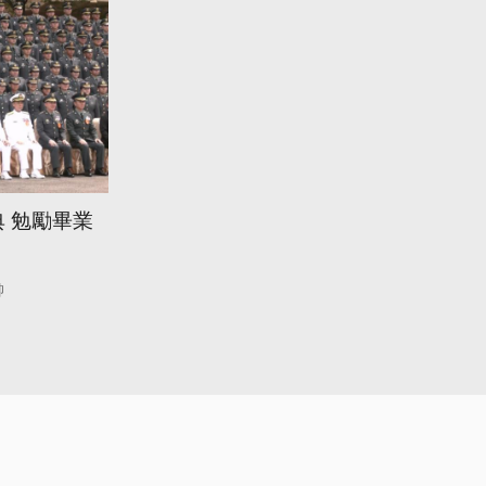
 勉勵畢業
帥