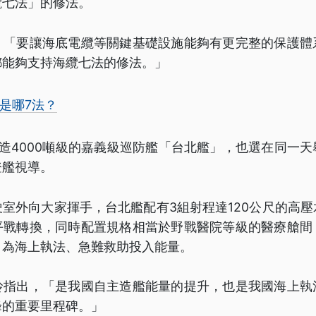
纜七法」的修法。
，「要讓海底電纜等關鍵基礎設施能夠有更完整的保護體
都能夠支持海纜七法的修法。」
是哪7法？
造4000噸級的嘉義級巡防艦「台北艦」，也選在同一
登艦視導。
室外向大家揮手，台北艦配有3組射程達120公尺的高
平戰轉換，同時配置規格相當於野戰醫院等級的醫療艙間
，為海上執法、急難救助投入能量。
玲指出，「是我國自主造艦能量的提升，也是我國海上執
峰的重要里程碑。」