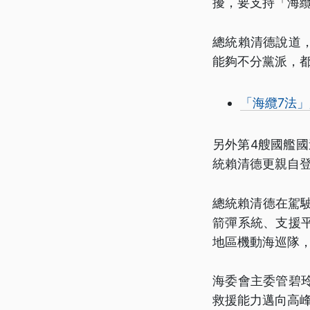
擾，要支持「海
總統賴清德說道
能夠不分黨派，
「海纜7法」
另外第4艘國艦國
統賴清德更親自
總統賴清德在駕駛
箭彈系統、支援
地區機動海巡隊
海委會主委管碧
救援能力邁向高