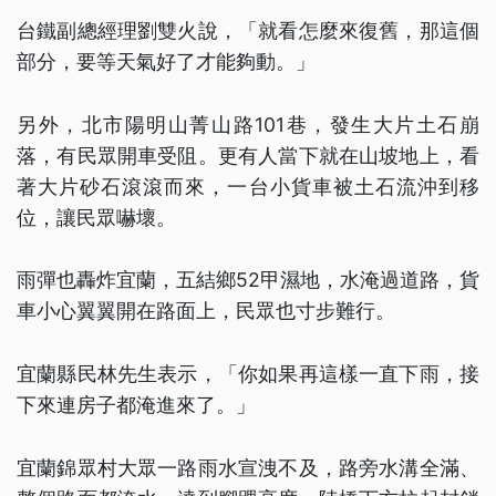
台鐵副總經理劉雙火說，「就看怎麼來復舊，那這個
部分，要等天氣好了才能夠動。」
另外，北市陽明山菁山路101巷，發生大片土石崩
落，有民眾開車受阻。更有人當下就在山坡地上，看
著大片砂石滾滾而來，一台小貨車被土石流沖到移
位，讓民眾嚇壞。
雨彈也轟炸宜蘭，五結鄉52甲濕地，水淹過道路，貨
車小心翼翼開在路面上，民眾也寸步難行。
宜蘭縣民林先生表示，「你如果再這樣一直下雨，接
下來連房子都淹進來了。」
宜蘭錦眾村大眾一路雨水宣洩不及，路旁水溝全滿、