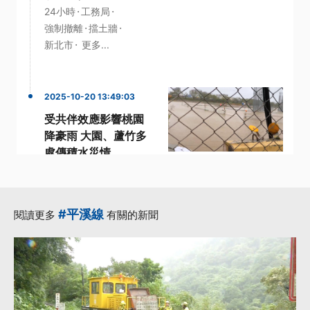
·
·
24小時
工務局
·
·
強制撤離
擋土牆
·
新北市
更多...
2025-10-20 13:49:03
受共伴效應影響桃園
降豪雨 大園、蘆竹多
處傳積水災情
·
·
·
一級警戒
桃園
積水
·
·
蘆竹
共伴效應
更多...
#平溪線
閱讀更多
有關的新聞