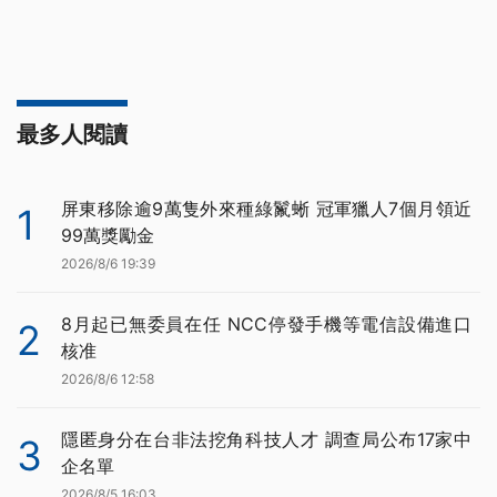
最多人閱讀
屏東移除逾9萬隻外來種綠鬣蜥 冠軍獵人7個月領近
1
99萬獎勵金
2026/8/6 19:39
8月起已無委員在任 NCC停發手機等電信設備進口
2
核准
2026/8/6 12:58
隱匿身分在台非法挖角科技人才 調查局公布17家中
3
企名單
2026/8/5 16:03