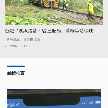
台鐵平溪線路基下陷 三貂嶺、菁桐等站停駛
平溪線
外圍環流
2022/10/18 12:56
編輯推薦