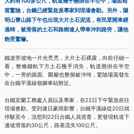
大約有100多公尺，軌道幾乎懸掛在半空中，場面相
當驚險，台鐵已經緊急派專家到現場會勘。另外，陽
明山菁山路下午也出現大片土石泥流，有民眾開車經
過時，被滑落的土石和路樹連人帶車沖到路旁，讓他
飽受驚嚇。
鐵道旁坡地一片光禿禿，大片土石裸露，向前仔細一
看，整條鐵軌下方土石幾乎消失，軌道懸掛在半空
中，一旁的路面、圍籬也整個被沖垮，驚險場面發生
在台鐵平溪線嶺腳車站附近。
台鐵宜蘭工務處人員以及專家，在22日下午緊急前往
現場會勘。受到連日豪雨影響，台鐵平溪線從20日就
停駛至今，沒想到22日台鐵人員巡查，更發現軌道下
邊坡滑落約30公尺，路基流失100公尺。