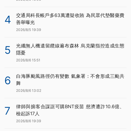
交通局科長帳戶多63萬遭疑收賄 為民眾代墊醫藥費
4
善舉曝光
2026/8/5 19:39
光纖無人機遺留纜線遍布森林 烏克蘭指控造成生態
5
隱憂
2026/8/6 15:51
白海豚颱風路徑仍有變數 氣象署：不會形成三颱共
6
舞
2026/8/6 13:02
律師與掮客合謀誆可購BNT疫苗 慈濟遭詐10.6億、
7
檢起訴17人
2026/8/6 19:39