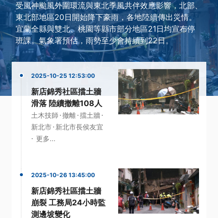
受風神颱風外圍環流與東北季風共伴效應影響，北部、
東北部地區20日開始降下豪雨，各地陸續傳出災情。
宜蘭全縣與雙北、桃園等縣市部分地區21日均宣布停
班課。氣象署預估，雨勢至少會持續到22日。
2025-10-25 12:53:00
新店錦秀社區擋土牆
滑落 陸續撤離108人
·
·
·
土木技師
撤離
擋土牆
·
新北市
新北市長侯友宜
·
更多...
2025-10-26 13:45:00
新店錦秀社區擋土牆
崩裂 工務局24小時監
測邊坡變化