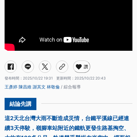
讚
發布時間：
2025/10/22 19:31
更新時間：
2025/10/22 20:43
王彥婷
陳昌維
謝其文
林敬倫
/ 綜合報導
這2天北台灣大雨不斷造成災情，台鐵平溪線已經連
續3天停駛，嶺腳車站附近的鐵軌更發生路基掏空、