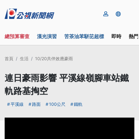
總預算審查
漢光演習
苦茶油苯駢芘超標
即時
熱門
首頁
生活
10/20共伴效應豪雨
連日豪雨影響 平溪線嶺腳車站鐵
軌路基掏空
平溪線
路面
100公尺
鐵軌