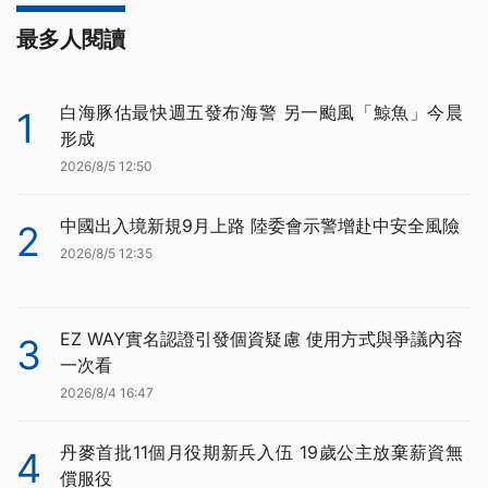
最多人閱讀
白海豚估最快週五發布海警 另一颱風「鯨魚」今晨
1
形成
2026/8/5 12:50
中國出入境新規9月上路 陸委會示警增赴中安全風險
2
2026/8/5 12:35
EZ WAY實名認證引發個資疑慮 使用方式與爭議內容
3
一次看
2026/8/4 16:47
丹麥首批11個月役期新兵入伍 19歲公主放棄薪資無
4
償服役