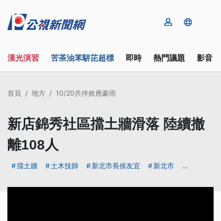
漢光演習
苦茶油苯駢芘超標
即時
熱門議題
影音
首頁
地方
10/20共伴效應豪雨
新店錦秀社區擋土牆滑落 陸續撤
離108人
擋土牆
土木技師
新北市長侯友宜
新北市
...