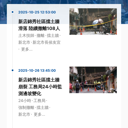
2025-10-25 12:53:00
新店錦秀社區擋土牆
滑落 陸續撤離108人
·
·
·
土木技師
撤離
擋土牆
·
新北市
新北市長侯友宜
·
更多...
2025-10-26 13:45:00
新店錦秀社區擋土牆
崩裂 工務局24小時監
測邊坡變化
·
·
24小時
工務局
·
·
強制撤離
擋土牆
·
新北市
更多...