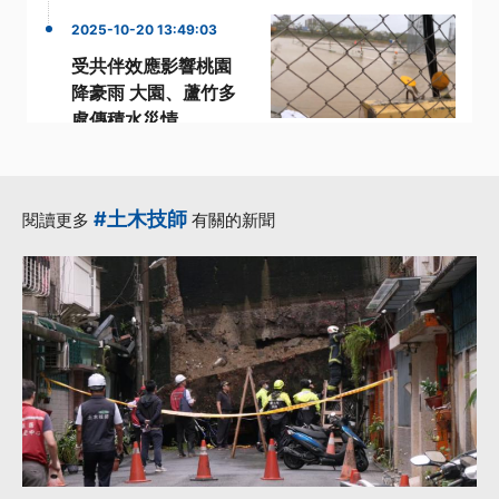
2025-10-20 13:49:03
受共伴效應影響桃園
降豪雨 大園、蘆竹多
處傳積水災情
·
·
·
一級警戒
桃園
積水
·
·
蘆竹
共伴效應
更多...
#土木技師
閱讀更多
有關的新聞