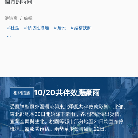
個月的時間。
洪詩宸
/
編輯
社區
預防性撤離
居民
結構技師
...
10/20共伴效應豪雨
相關議題
受風神颱風外圍環流與東北季風共伴效應影響，北部、
東北部地區20日開始降下豪雨，各地陸續傳出災情。
宜蘭全縣與雙北、桃園等縣市部分地區21日均宣布停
班課。氣象署預估，雨勢至少會持續到22日。