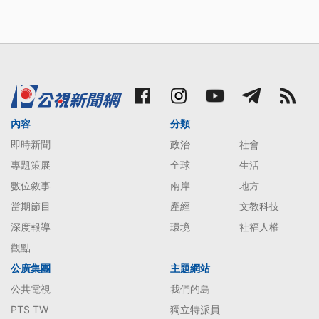
內容
分類
即時新聞
政治
社會
專題策展
全球
生活
數位敘事
兩岸
地方
當期節目
產經
文教科技
深度報導
環境
社福人權
觀點
公廣集團
主題網站
公共電視
我們的島
PTS TW
獨立特派員