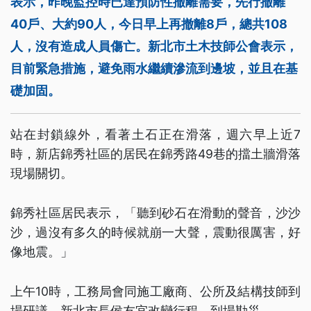
表示，昨晚監控時已達預防性撤離需要，先行撤離
40戶、大約90人，今日早上再撤離8戶，總共108
人，沒有造成人員傷亡。新北市土木技師公會表示，
目前緊急措施，避免雨水繼續滲流到邊坡，並且在基
礎加固。
站在封鎖線外，看著土石正在滑落，週六早上近7
時，新店錦秀社區的居民在錦秀路49巷的擋土牆滑落
現場關切。
錦秀社區居民表示，「聽到砂石在滑動的聲音，沙沙
沙，過沒有多久的時候就崩一大聲，震動很厲害，好
像地震。」
上午10時，工務局會同施工廠商、公所及結構技師到
場研議，新北市長侯友宜改變行程，到場勘災。