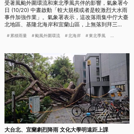
受著風颱外圍環流和東北季風共伴的影響，氣象署今
日 (10/20) 中晝啟動「較大規模或者是較激烈大水雨
事件加強作業」。氣象署表示，這改落雨集中佇大臺
北地區、基隆北海岸和宜蘭山區，上無落到拜三
(22)，民眾愛注意大雨、崩山佮做大水等災情。（新
累積雨量
颱風外圍環流
北海岸
東北季風
...
聞標題、導言為台語文）
大台北、宜蘭劇烈降雨 文化大學明遠距上課