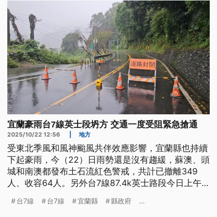
宜蘭豪雨台7線英士段坍方 交通一度受阻緊急搶通
2025/10/22 12:56
|
地方
受東北季風和風神颱風共伴效應影響，宜蘭縣也持續
下起豪雨，今（22）日雨勢還是沒有趨緩，蘇澳、頭
城和南澳都發布土石流紅色警戒，共計已撤離349
人、收容64人。另外台7線87.4k英士路段今日上午8
時半發生坍方，道路一度受阻，公路局大約在10時半
台7線
台7線
宜蘭縣
縣政府
...
緊急搶通。