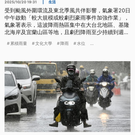
2025/10/20 19:31
|
生活
受到颱風外圍環流及東北季風共伴影響，氣象署20日
中午啟動「較大規模或較劇烈豪雨事件加強作業」，
氣象署表示，這波降雨熱區集中在大台北地區、基隆
北海岸及宜蘭山區等地，且劇烈降雨至少持續到週三
（22日），提醒民眾須嚴防短延時強降雨、坍方、溪
累積雨量
文化大學
降雨
水位
...
水暴漲等災害。