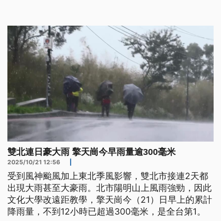
整個暴漲，原本清澈的瀑布成了滾滾黃流，台鐵平溪
線也因沿途落石停駛，山路也不安全，因大雨，多處
邊坡出現「小瀑布」。
雙北連日豪大雨 擎天崗今早雨量逾300毫米
2025/10/21 12:56
|
受到風神颱風加上東北季風影響，雙北市接連2天都
出現大雨甚至大豪雨。北市陽明山上風雨強勁，因此
文化大學改遠距教學，擎天崗今（21）日早上的累計
降雨量，不到12小時已超過300毫米，是全台第1。