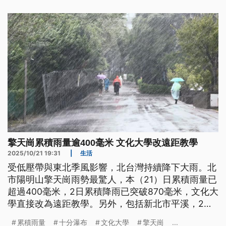
擎天崗累積雨量逾400毫米 文化大學改遠距教學
2025/10/21 19:31
|
生活
受低壓帶與東北季風影響，北台灣持續降下大雨。北
市陽明山擎天崗雨勢最驚人，本（21）日累積雨量已
超過400毫米，2日累積降雨已突破870毫米，文化大
學直接改為遠距教學。另外，包括新北市平溪，2天
累計雨量也超過650毫米，其中十分瀑布水勢洶湧、
累積雨量
十分瀑布
文化大學
擎天崗
...