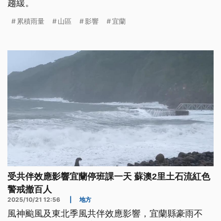
趨緩。
累積雨量
山區
影響
宜蘭
受共伴效應影響宜蘭停班課一天 蘇澳2里土石流紅色
警戒撤百人
2025/10/21 12:56
|
地方
風神颱風及東北季風共伴效應影響，宜蘭縣豪雨不