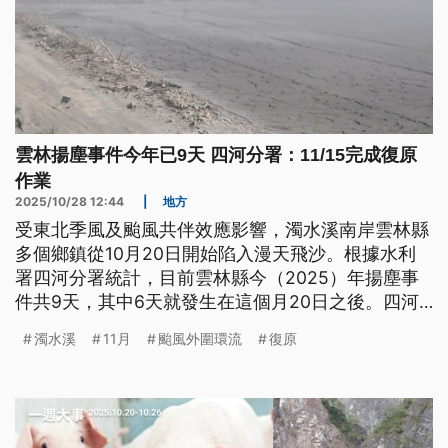
雲林揚塵事件今年已9天 四河分署：11/15完成復原
作業
2025/10/28 12:44
|
地方
受東北季風及颱風共伴效應影響，濁水溪南岸雲林縣
多個鄉鎮從10月20日開始陷入漫天飛沙。根據水利
署四河分署統計，目前雲林縣今（2025）年揚塵事
件共9天，其中6天就發生在這個月20日之後。四河
分署表示，已針對全區高風險堤段展開應變，包括佈
濁水溪
11月
颱風外圍環流
復原
水線噴水、施作蓄水池塘水覆蓋、便道灑水等，並全
力趕辦裸露地復原作業，預計下（11）月15日前就能
完成。