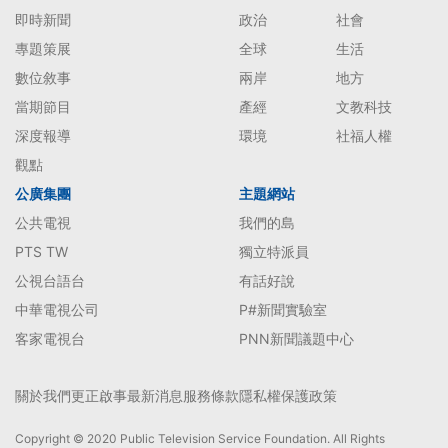
即時新聞
政治
社會
專題策展
全球
生活
數位敘事
兩岸
地方
當期節目
產經
文教科技
深度報導
環境
社福人權
觀點
公廣集團
主題網站
公共電視
我們的島
PTS TW
獨立特派員
公視台語台
有話好說
中華電視公司
P#新聞實驗室
客家電視台
PNN新聞議題中心
關於我們
更正啟事
最新消息
服務條款
隱私權保護政策
Copyright © 2020 Public Television Service Foundation. All Rights