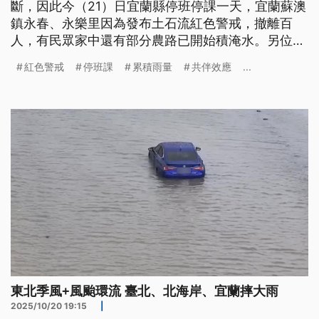
斷，因此今（21）日宜蘭縣停班停課一天，宜蘭蘇澳
鎮永春、永樂里因為發布土石流紅色警戒，撤離百
人，有民眾家中還有部分農路已開始積淹水。另位頭
城龜山島也從昨天開始封島3天。
紅色警戒
停班課
累積雨量
共伴效應
...
東北季風+風颱環流 臺北、北海岸、宜蘭摔大雨
2025/10/20 19:15
|