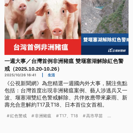
一週大事／台灣首例非洲豬瘟 雙堰塞湖解除紅色警
戒（2025.10.20-10.26）
2025/10/26 16:41
|
生活
《公視新聞網》為您精選一週國內外大事，關注焦點
包括：台灣首度出現非洲豬瘟案例、藝人涉逃兵又一
波、堰塞湖雙紅色警戒解除、共伴效應帶來豪雨、新
壽允合意解約T17及T18、日本首位女首相。
紅色警戒
非洲豬瘟
T17、T18
高市早苗
...