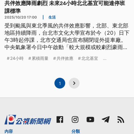
共伴效應降雨劇烈 未來24小時北北基宜可能達停班
課標準
2025/10/20 17:00
|
生活
受到颱風與東北季風的共伴效應影響，北部、東北部
地區持續降雨，台北市文化大學宣布於今（20）日下
午3時起停課，北市交通局也宣布關閉堤外提車廠。
中央氣象署今日中午啟動「較大規模或較劇烈豪雨事
件加強作業」，指出未來24小時基隆北海岸、台北市
24小時
累積雨量
共伴效應
北北基宜
...
山區、新北市山區與宜蘭山區都有可能達到停班課標
準。
1
內容
分類