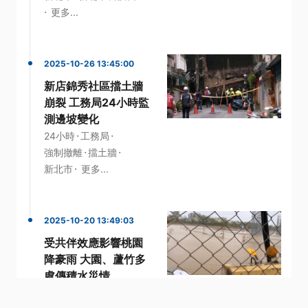
·
更多...
2025-10-26 13:45:00
新店錦秀社區擋土牆
崩裂 工務局24小時監
測邊坡變化
·
·
24小時
工務局
·
·
強制撤離
擋土牆
·
新北市
更多...
2025-10-20 13:49:03
受共伴效應影響桃園
降豪雨 大園、蘆竹多
處傳積水災情
·
·
·
一級警戒
桃園
積水