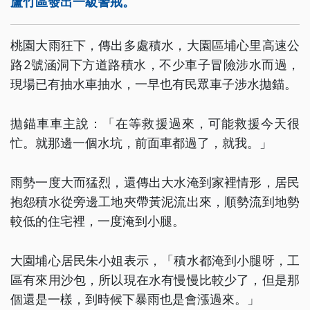
蘆竹區發出一級警戒。
桃園大雨狂下，傳出多處積水，大園區埔心里高速公
路2號涵洞下方道路積水，不少車子冒險涉水而過，
現場已有抽水車抽水，一早也有民眾車子涉水拋錨。
拋錨車車主說：「在等救援過來，可能救援今天很
忙。就那邊一個水坑，前面車都過了，就我。」
雨勢一度大而猛烈，還傳出大水淹到家裡情形，居民
抱怨積水從旁邊工地夾帶黃泥流出來，順勢流到地勢
較低的住宅裡，一度淹到小腿。
大園埔心居民朱小姐表示，「積水都淹到小腿呀，工
區有來用沙包，所以現在水有慢慢比較少了，但是那
個還是一樣，到時候下暴雨也是會漲過來。」