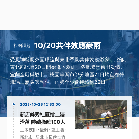
10/20共伴效應豪雨
相關議題
受風神颱風外圍環流與東北季風共伴效應影響，北部、
東北部地區20日開始降下豪雨，各地陸續傳出災情。
宜蘭全縣與雙北、桃園等縣市部分地區21日均宣布停
班課。氣象署預估，雨勢至少會持續到22日。
2025-10-25 12:53:00
新店錦秀社區擋土牆
滑落 陸續撤離108人
·
·
·
土木技師
撤離
擋土牆
·
新北市
新北市長侯友宜