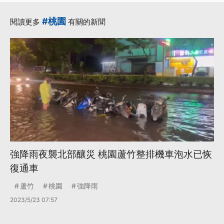
·
·
蘆竹
共伴效應
更多...
#桃園
閱讀更多
有關的新聞
強降雨夜襲北部釀災 桃園蘆竹整排機車泡水已恢
復通車
蘆竹
桃園
強降雨
2023/5/23 07:57