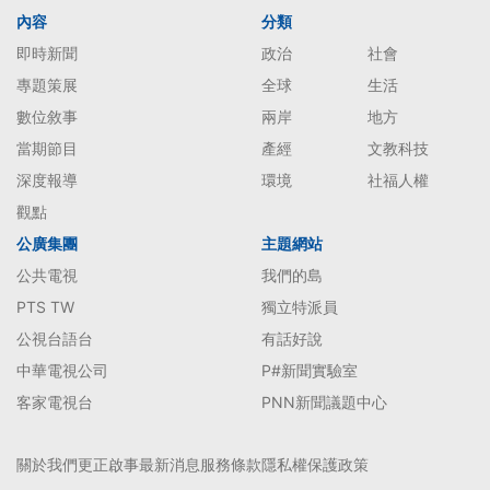
內容
分類
即時新聞
政治
社會
專題策展
全球
生活
數位敘事
兩岸
地方
當期節目
產經
文教科技
深度報導
環境
社福人權
觀點
公廣集團
主題網站
公共電視
我們的島
PTS TW
獨立特派員
公視台語台
有話好說
中華電視公司
P#新聞實驗室
客家電視台
PNN新聞議題中心
關於我們
更正啟事
最新消息
服務條款
隱私權保護政策