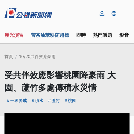
漢光演習
苦茶油苯駢芘超標
即時
熱門議題
影音
首頁
10/20共伴效應豪雨
受共伴效應影響桃園降豪雨 大
園、蘆竹多處傳積水災情
一級警戒
積水
蘆竹
桃園