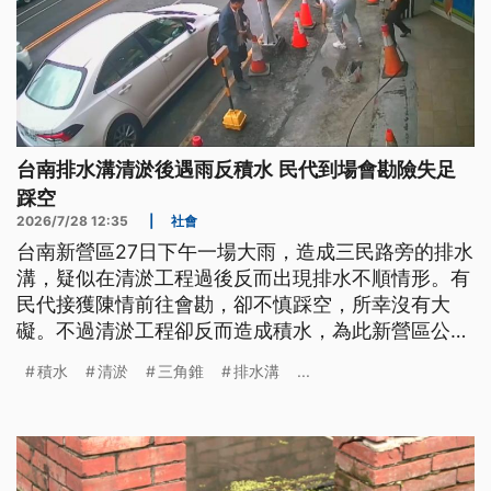
台南排水溝清淤後遇雨反積水 民代到場會勘險失足
踩空
2026/7/28 12:35
|
社會
台南新營區27日下午一場大雨，造成三民路旁的排水
溝，疑似在清淤工程過後反而出現排水不順情形。有
民代接獲陳情前往會勘，卻不慎踩空，所幸沒有大
礙。不過清淤工程卻反而造成積水，為此新營區公所
強調，會再要求廠商做好安全設施，同時要求工程如
積水
清淤
三角錐
排水溝
...
期如質完工。