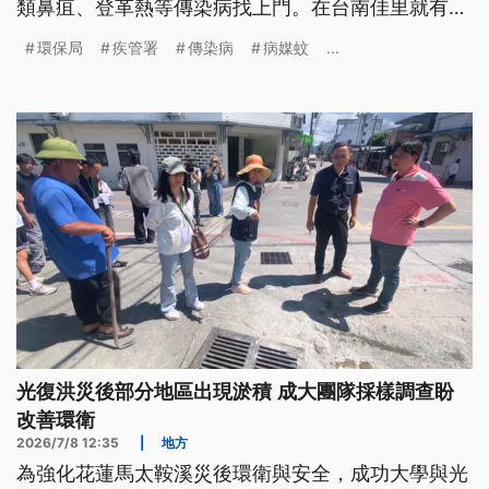
類鼻疽、登革熱等傳染病找上門。在台南佳里就有一
處荒廢多年的民宅，因環境髒亂導致蚊蟲孳生，環保
環保局
疾管署
傳染病
病媒蚊
...
局除了對屋主開罰，也趕緊派人到場清理。
光復洪災後部分地區出現淤積 成大團隊採樣調查盼
改善環衛
2026/7/8 12:35
|
地方
為強化花蓮馬太鞍溪災後環衛與安全，成功大學與光