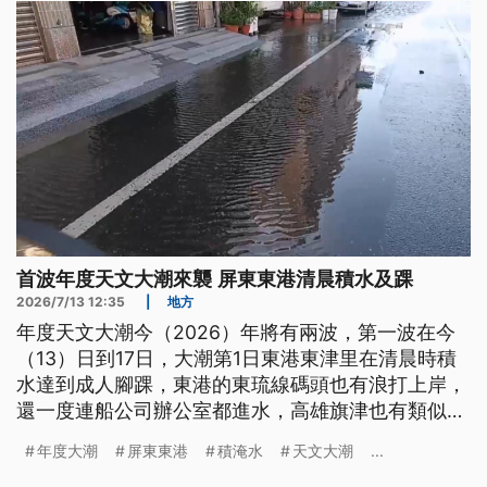
首波年度天文大潮來襲 屏東東港清晨積水及踝
2026/7/13 12:35
|
地方
年度天文大潮今（2026）年將有兩波，第一波在今
（13）日到17日，大潮第1日東港東津里在清晨時積
水達到成人腳踝，東港的東琉線碼頭也有浪打上岸，
還一度連船公司辦公室都進水，高雄旗津也有類似情
況，明後2日大潮潮位更高，縣市政府提醒沿海民眾
年度大潮
屏東東港
積淹水
天文大潮
...
小心防範。