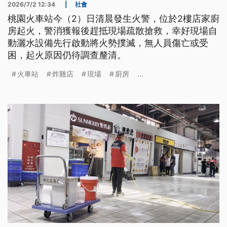
2026/7/2 12:34
|
社會
桃園火車站今（2）日清晨發生火警，位於2樓店家廚
房起火，警消獲報後趕抵現場疏散搶救，幸好現場自
動灑水設備先行啟動將火勢撲滅，無人員傷亡或受
困，起火原因仍待調查釐清。
火車站
炸雞店
現場
廚房
...