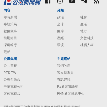
內容
分類
即時新聞
政治
社會
專題策展
全球
生活
數位敘事
兩岸
地方
當期節目
產經
文教科技
深度報導
環境
社福人權
觀點
公廣集團
主題網站
公共電視
我們的島
PTS TW
獨立特派員
公視台語台
有話好說
中華電視公司
P#新聞實驗室
客家電視台
PNN新聞議題中心
關於我們
更正啟事
最新消息
服務條款
隱私權保護政策