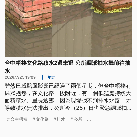
台中梧棲文化路積水2週未退 公所調派抽水機前往抽
水
2026/7/25 19:09
|
地方
雖然巴威颱風影響已經過了兩個星期，但台中梧棲有
民眾抱怨，在文化路一段附近，有一個低窪處持續大
面積積水。里長透露，因為現場找不到排水水路，才
導致積水無法排出，公所今（25）日也緊急調派抽水
機前往抽水，也會盡速會勘研議改善方案。
台中梧棲
文化路
排水
公所
...