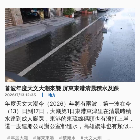
首波年度天文大潮來襲 屏東東港清晨積水及踝
2026/7/13 12:35
|
地方
年度天文大潮今（2026）年將有兩波，第一波在今
（13）日到17日，大潮第1日東港東津里在清晨時積
水達到成人腳踝，東港的東琉線碼頭也有浪打上岸，
還一度連船公司辦公室都進水，高雄旗津也有類似情
況，明後2日大潮潮位更高，縣市政府提醒沿海民眾
年度大潮
屏東東港
積淹水
天文大潮
...