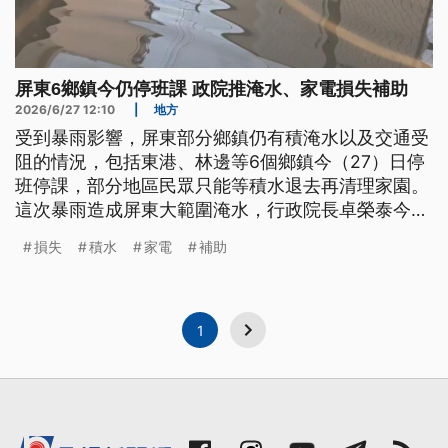
屏東6鄉鎮今仍停班課 政院推淹水、家電損失補助
2026/6/27 12:10
|
地方
受到暴雨影響，屏東部分鄉鎮仍有積淹水以及交通受
阻的情況，包括東港、林邊等6個鄉鎮今（27）日停
班停課，部分地區民眾只能等積水退去再清理家園。
這次暴雨造成屏東大範圍淹水，行政院長卓榮泰今日
也特地南下勘災。
損失
積水
家電
補助
1