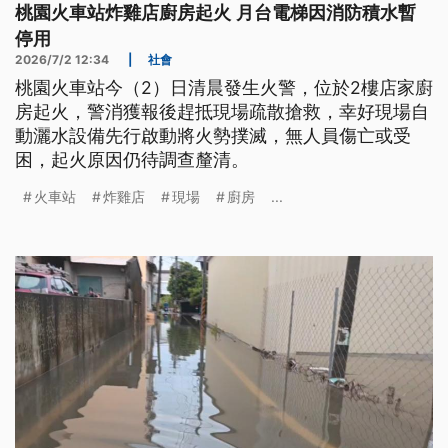
桃園火車站炸雞店廚房起火 月台電梯因消防積水暫
停用
2026/7/2 12:34
|
社會
桃園火車站今（2）日清晨發生火警，位於2樓店家廚
房起火，警消獲報後趕抵現場疏散搶救，幸好現場自
動灑水設備先行啟動將火勢撲滅，無人員傷亡或受
困，起火原因仍待調查釐清。
火車站
炸雞店
現場
廚房
...