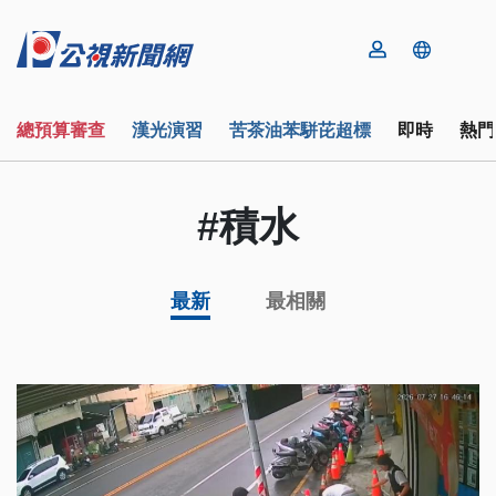
總預算審查
漢光演習
苦茶油苯駢芘超標
即時
熱門
#積水
最新
最相關