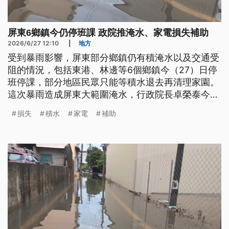
屏東6鄉鎮今仍停班課 政院推淹水、家電損失補助
2026/6/27 12:10
|
地方
受到暴雨影響，屏東部分鄉鎮仍有積淹水以及交通受
阻的情況，包括東港、林邊等6個鄉鎮今（27）日停
班停課，部分地區民眾只能等積水退去再清理家園。
這次暴雨造成屏東大範圍淹水，行政院長卓榮泰今日
也特地南下勘災。
損失
積水
家電
補助