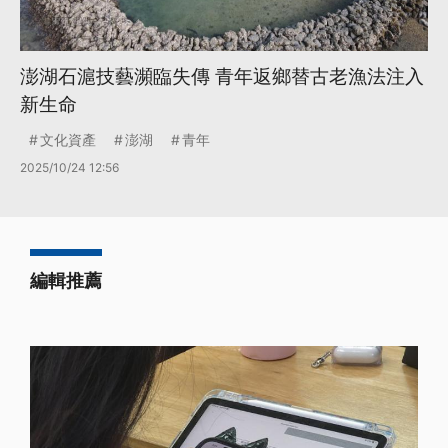
澎湖石滬技藝瀕臨失傳 青年返鄉替古老漁法注入
新生命
文化資產
澎湖
青年
2025/10/24 12:56
編輯推薦