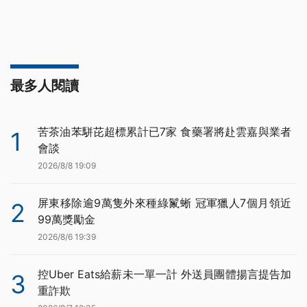
最多人閱讀
苦茶油苯駢芘超標累計已7家 食藥署將赴雲嘉與業者
1
會談
2026/8/8 19:09
屏東移除逾9萬隻外來種綠鬣蜥 冠軍獵人7個月領近
2
99萬獎勵金
2026/8/6 19:39
控Uber Eats給薪未一單一計 外送員團體揚言提告加
3
重詐欺