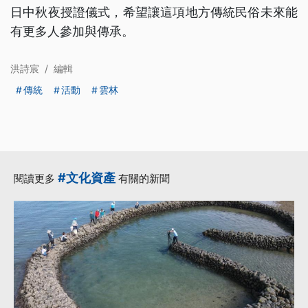
日中秋夜授證儀式，希望讓這項地方傳統民俗未來能
有更多人參加與傳承。
洪詩宸
/
編輯
傳統
活動
雲林
#文化資產
閱讀更多
有關的新聞