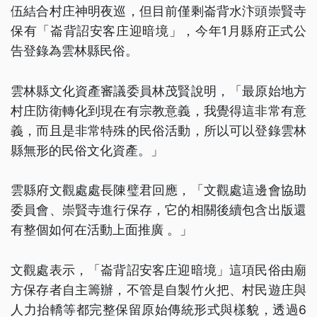
伍結合村庄神明夜巡，但目前僅剩崙背水汴頭崇賢寺
保有「崙背詔安客庄迎暗境」，今年1月縣府正式公
告登錄為雲林縣民俗。
雲林縣文化資產審議委員林茂賢說明，「最原始地方
村庄防衛轉化到現在有宗教意義，我覺得這非常有意
義，而且是非常特殊的民俗活動，所以可以登錄雲林
縣無形的民俗文化資產。」
雲縣府文觀處處長陳璧君回應，「文觀處這邊會協助
委員會、崇賢寺進行保存，它的相關後續包含出版還
有整個如何在活動上面推廣 。」
文觀處表示，「崙背詔安客庄迎暗境」這項民俗由廟
方保存者自主籌辦，不管是自製竹火把、村民遊庄與
人力抬轎等都完整保留原始傳統形式與樣貌，透過6