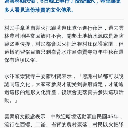
為雲林縣民俗，6日晚上舉行了授證儀式，希望讓更
多人看見這份珍貴的文化傳承。
村民手拿著自製火把跟著遊庄隊伍進行夜巡，過去雲
林農村地區常因族群不合、開墾土地搶水源或是為防
範盜匪侵擾，村民都會以火把巡視村庄保護家園，但
這樣的習俗目前只剩崙背水汴頭崇賢寺每年中秋夜還
保有這項民俗。
水汴頭崇賢寺主委蕭明賢表示，「感謝村民都可以說
認同這文化，大家來參與才能受到縣府肯定，才能通
過這樣的無形文化資產，後續會更落實去參與這項活
動。」
雲縣府文觀處表示，中秋迎暗境活動源自民國45年，
流行在西螺、二崙、崙背的農村聚落，村民以火把隊