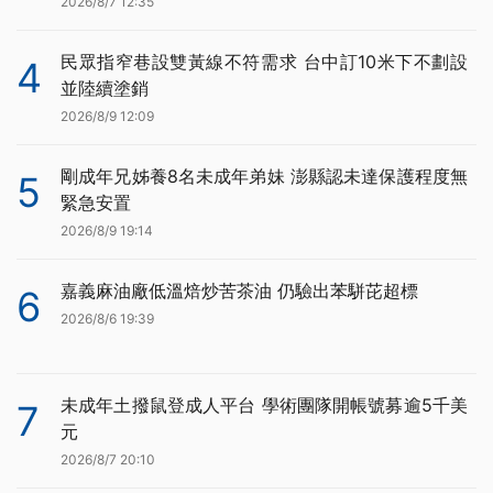
2026/8/7 12:35
民眾指窄巷設雙黃線不符需求 台中訂10米下不劃設
4
並陸續塗銷
2026/8/9 12:09
剛成年兄姊養8名未成年弟妹 澎縣認未達保護程度無
5
緊急安置
2026/8/9 19:14
嘉義麻油廠低溫焙炒苦茶油 仍驗出苯駢芘超標
6
2026/8/6 19:39
未成年土撥鼠登成人平台 學術團隊開帳號募逾5千美
7
元
2026/8/7 20:10