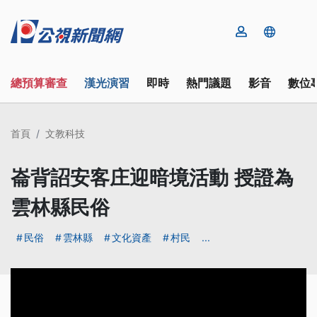
總預算審查
漢光演習
即時
熱門議題
影音
數位
首頁
文教科技
崙背詔安客庄迎暗境活動 授證為
雲林縣民俗
民俗
雲林縣
文化資產
村民
...