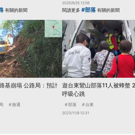
2025/9/25 12:56
路
#部落
有關的新聞
閱讀更多
有關的新聞
路基崩塌 公路局：預計
遊台東鸞山部落11人被蜂螫 
呼吸心跳
局
搶通
部落
台東
2023/11/8 12:31