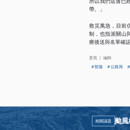
所以我們這邊已
帶。」
救災萬急，目前
制，也指派關山
療後送與名單確
姜筑
/
編輯
部落
公路局
颱風
相關議題