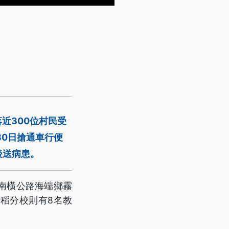
近300位村民受
30日搶通車行便
後送病患。
南橫公路海端鄉霧
稻分校則有8名教