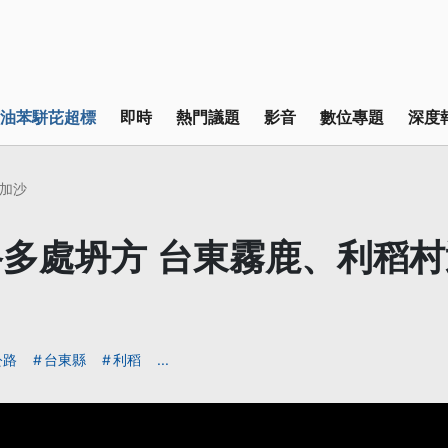
油苯駢芘超標
即時
熱門議題
影音
數位專題
深度
加沙
多處坍方 台東霧鹿、利稻村近
公路
台東縣
利稻
...