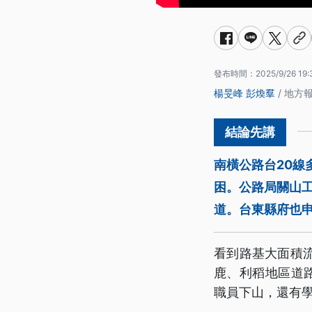
發布時間：
2025/9/26 19:
楊旻峰
彭煥羣
/ 地方
南橫公路台20線
困。公路局關山工
道。台東縣府也
看到路基大面積
鹿、利稻地區道
職員下山，還有