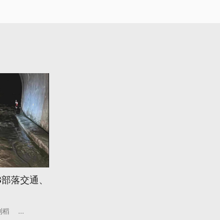
3部落交通、
利稻
...