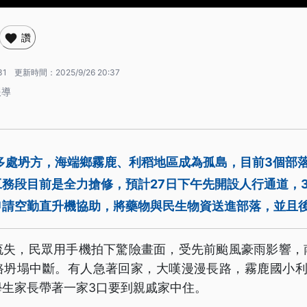
讚
31
更新時間：
2025/9/26 20:37
報導
多處坍方，海端鄉霧鹿、利稻地區成為孤島，目前3個部落
務段目前是全力搶修，預計27日下午先開設人行通道，
申請空勤直升機協助，將藥物與民生物資送進部落，並且
流失，民眾用手機拍下驚險畫面，受先前颱風豪雨影響，
路坍塌中斷。有人急著回家，大嘆漫漫長路，霧鹿國小利
學生家長帶著一家3口要到親戚家中住。