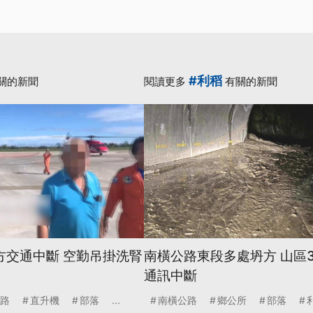
#利稻
關的新聞
閱讀更多
有關的新聞
方交通中斷 空勤吊掛洗腎
南橫公路東段多處坍方 山區
通訊中斷
路
直升機
部落
...
南橫公路
鄉公所
部落