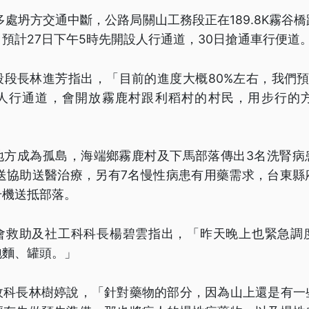
多處坍方交通中斷，公路局關山工務段正在189.8K霧谷
預計27日下午5時先開設人行通道，30日搶通車行便道
段段長林進芳指出，「目前的進度大概80%左右，我們預
人行通道，會開放霧鹿村跟利稻村的村民，用步行的
地方成為孤島，海端鄉霧鹿村及下馬部落傳出3名洗腎病
載送協助送醫治療，另有7名慢性病患有用藥需求，台東縣
升機送抵部落。
會救助及社工科科長楊碧雲指出，「昨天晚上也緊急調
泡麵、罐頭。」
政科長林樹婷說，「針對藥物的部分，因為山上還是有一