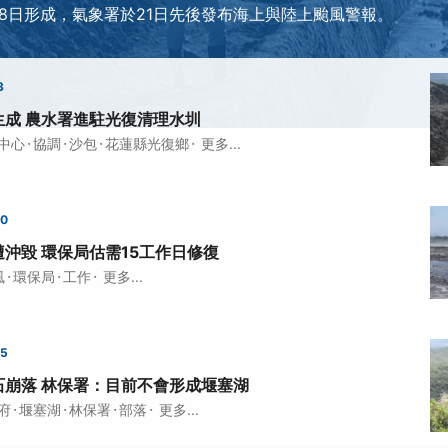
18日形成，氣象署於21日先後發布海上與陸上颱風警報。
3
生成 農水署進駐光復清理水圳
·
·
·
·
中心
協調
沙包
花蓮縣光復鄉
更多...
00
沖毀 環保局估需15工作日修復
·
·
·
風
環保局
工作
更多...
45
石崩落 林保署：目前不會形成堰塞湖
·
·
·
·
府
堰塞湖
林保署
部落
更多...