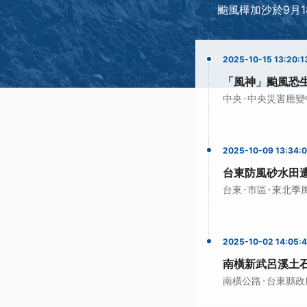
颱風樺加沙於9月
2025-10-15 13:20:1
「風神」颱風恐
·
中央
中央災害應變
2025-10-09 13:34:
台東防風砂水田遭
·
·
台東
市區
東北季
2025-10-02 14:05:
南橫新武呂溪土
·
南橫公路
台東縣政