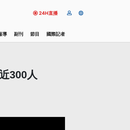
24H直播
報導
副刊
節目
國際記者
300人