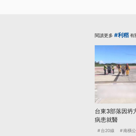
#利稻
閱讀更多
有
台東3部落因坍
病患就醫
台20線
南橫公