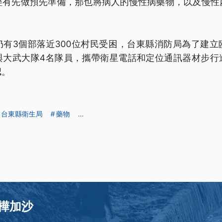
經有先做預先準備，那也將病人的慢性病藥物，以及慢性
仍有3個部落近300位村民受困，台東縣消防局為了建立
與大武大隊4名隊員，攜帶衛星電話和定位通訊器材步行
認。
台東縣衛生局
藥物
...
樺加沙