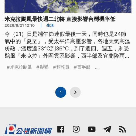
米克拉颱風最快週二北轉 直接影響台灣機率低
2026/6/21 12:10
|
生活
今（21）日是端午節連假最後一天，同時也是24節
氣中的「夏至」，受太平洋高壓影響，各地天氣高溫
炎熱，溫度達33℃到36℃，到了週四、週五，則受
颱風「米克拉」外圍雲系影響，西半部及宜蘭降雨會
增多；而國道高速公路也因為收假日，一早就湧現北
米克拉颱風
影響
預報員
西半部
...
返車潮。另外受到濃霧影響，澎湖馬公機場上午一度
暫停航班起降。
1