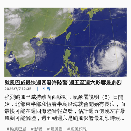
颱風巴威最快週四發海陸警 週五至週六影響最劇烈
2026/7/7 12:35
|
生活
強烈颱風巴威持續向西移動，氣象署說明（8）日開
始，北部東半部和恆春半島沿海就會開始有長浪，而
最快可能在週四海陸警報齊發，估計週五傍晚左右暴
風圈可能觸陸，週五到週六是颱風影響最劇烈時候，
全台有雨，台中以北山區要嚴防豪雨等級以上降雨。
颱風巴威
影響
暴風圈
颱風預報