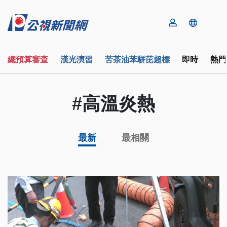
總預算審查
漢光演習
苦茶油苯駢芘超標
即時
熱門
#高溫炎熱
最新
最相關