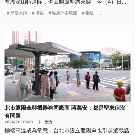
塞湖深山特遣隊，也因颱風即將來襲，今（4）日提
早撤退，完成勘查任務。
局部大雨
增強
颱風外圍環流
距離
...
北市遮陽傘與機器狗同廠商 蔣萬安：都是聖東但沒
有問題
2026/7/3 19:39
|
政治
極端高溫成為常態，台北市設立遮陽傘也引起選戰話