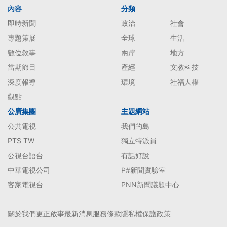
內容
分類
即時新聞
政治
社會
專題策展
全球
生活
數位敘事
兩岸
地方
當期節目
產經
文教科技
深度報導
環境
社福人權
觀點
公廣集團
主題網站
公共電視
我們的島
PTS TW
獨立特派員
公視台語台
有話好說
中華電視公司
P#新聞實驗室
客家電視台
PNN新聞議題中心
關於我們
更正啟事
最新消息
服務條款
隱私權保護政策