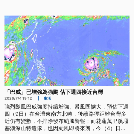
「巴威」已增強為強颱 估下週四接近台灣
2026/7/4 19:12
|
生活
強烈颱風巴威強度持續增強、暴風圈擴大，預估下週
四（9日）在台灣東南方北轉，後續路徑距離台灣多
近仍有變數，不排除發布颱風警報；而花蓮萬里溪堰
塞湖深山特遣隊，也因颱風即將來襲，今（4）日提