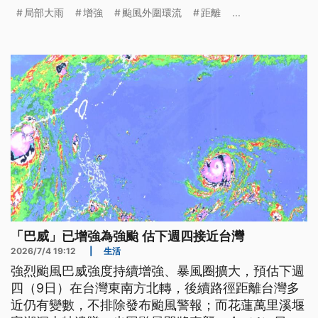
早撤退，完成勘查任務。
局部大雨
增強
颱風外圍環流
距離
...
「巴威」已增強為強颱 估下週四接近台灣
2026/7/4 19:12
|
生活
強烈颱風巴威強度持續增強、暴風圈擴大，預估下週
四（9日）在台灣東南方北轉，後續路徑距離台灣多
近仍有變數，不排除發布颱風警報；而花蓮萬里溪堰