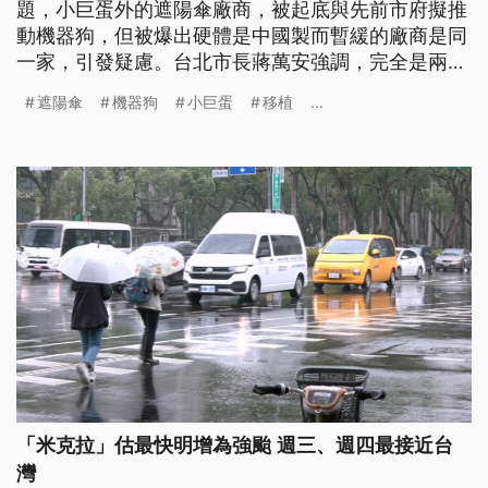
題，小巨蛋外的遮陽傘廠商，被起底與先前市府擬推
動機器狗，但被爆出硬體是中國製而暫緩的廠商是同
一家，引發疑慮。台北市長蔣萬安強調，完全是兩回
事；民進黨台北市長參選人沈伯洋認為，不應該讓北
遮陽傘
機器狗
小巨蛋
移植
...
市府的公共建設變成信任危機。
「米克拉」估最快明增為強颱 週三、週四最接近台
灣