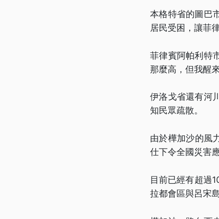
本格特省的圖巴
居民受困，讓菲
菲律賓阿帕利特
那麼高，但我醒
伊洛戈省還有河
知民眾疏散。
由於樺加沙的風
仕下令全國災害
目前已經有超過1
拉都會區與呂宋