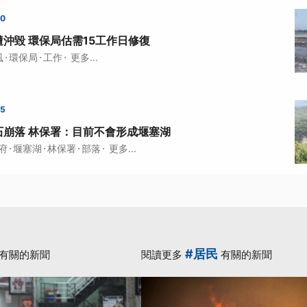
00
沖毀 環保局估需15工作日修復
·
·
·
風
環保局
工作
更多...
45
石崩落 林保署：目前不會形成堰塞湖
·
·
·
·
府
堰塞湖
林保署
部落
更多...
#居民
有關的新聞
閱讀更多
有關的新聞