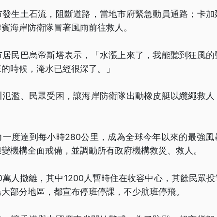
市發生土石流，阻斷道路，當地市府緊急動員通路；卡加
律賓海岸防衛隊冒著風雨前往救人。
市居民巴烏帝斯塔表示，「水漲上來了，我能聽到狂風的
來的時候，淹水已經很深了。」
川氾濫、民眾受困，讓海岸防衛隊出動橡皮艇以纜繩救人
力一度達到每小時280公里，成為全球今年以來的最強風
應變機構全面戒備，並調動所有政府機構救災、救人。
0萬人撤離，其中1200人暫時住在收容中心，其餘民眾
島大部分地區，都宣布停班停課，不少航班停飛。