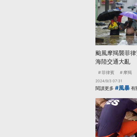
颱風摩羯襲菲律
海陸交通大亂
菲律賓
摩羯
2024/9/3 07:31
#風暴
閱讀更多
有