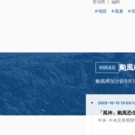
黃瑀喬
/
編輯
地區
風暴
颱風
相關議題
颱風樺加沙於9月
2025-10-15 13:20:1
「風神」颱風恐
·
中央
中央災害應變