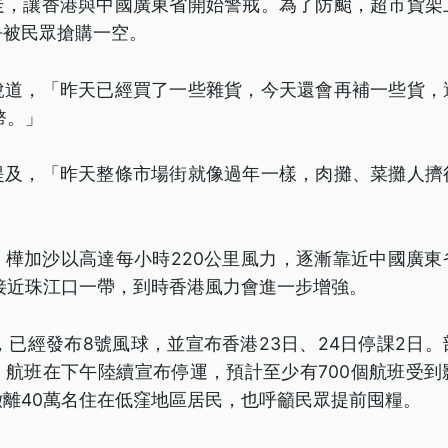
走，讓香港與中國廣東省開始警戒。為了防颱，超市貨架
乎被民眾搶購一空。
說道，「昨天已經買了一些雜貨，今天還會再補一些貨，
幣。」
提及，「昨天整條市場街就像過年一樣，肉攤、菜攤人擠
，樺加沙以高達每小時220公里風力，逐漸靠近中國廣東
接近珠江口一帶，到時香港風力會進一步增強。
，已經發布8號風球，並宣布香港23日、24日停課2日
、航班在下午陸續宣布停運，預計至少有700個航班受到
離40萬名住在低窪地區居民，也呼籲民眾提前囤糧。