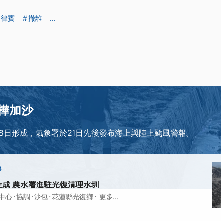
菲律賓
撤離
...
樺加沙
18日形成，氣象署於21日先後發布海上與陸上颱風警報。
3
生成 農水署進駐光復清理水圳
·
·
·
·
中心
協調
沙包
花蓮縣光復鄉
更多...