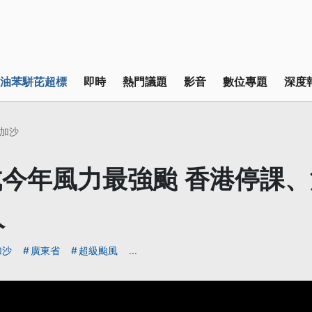
油苯駢芘超標
即時
熱門議題
影音
數位專題
深度
加沙
今年風力最強颱 香港停課
人
加沙
廣東省
超級颱風
...