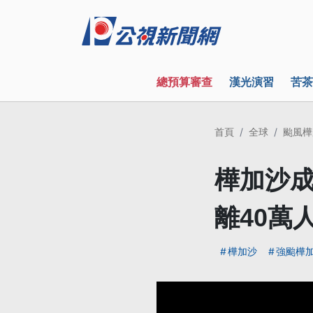
總預算審查
漢光演習
苦茶
首頁
全球
颱風樺
樺加沙成
離40萬
樺加沙
強颱樺