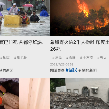
賓已11死 首都停班課、
希臘野火逾2千人撤離 印度
26死
地區
馬尼拉
居民
希臘
土石流
野火
2023/7/23 06:53
#居民
關的新聞
閱讀更多
有關的新聞