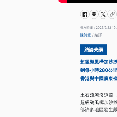
發布時間：
2025/9/23 19:
陳詩童
/ 編譯
超級颱風樺加沙
到每小時280公
香港與中國廣東
土石流淹沒道路
超級颱風樺加沙
部許多地區發生