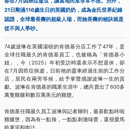
卻在7月因癌症逝世，讓當地民眾非常不捨。另外，
21日剛過116歲生日的英國奶奶，成為金氏世界紀錄
認證，全球最長壽的超級人瑞，而她長壽的秘訣就是
從不與人爭吵。
74歲波琳在英國湯頓的肯德基分店工作了47年，是
全球任職最久的肯德基員工，也被稱為「肯德基小
姐」，今（2025）年初受訪時還表示不想退休，卻
在7月因癌症病逝，日前祂的靈車經過生前的工作分
店，居民在兩旁等候，給予掌聲感謝波琳一生的貢
獻。波琳在肯德基的職業生涯中，總共賣出了600多
萬隻雞腿和數百萬美元的雞翅。
肯德基任職最久員工波琳與記者聊到，最喜歡點咔啦
雞腿堡，因為有一點辣，一點點刺激味蕾，還很愛馬
鈴薯泥和肉汁。