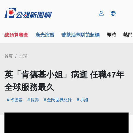
總預算審查
漢光演習
苦茶油苯駢芘超標
即時
熱門
首頁
全球
英「肯德基小姐」病逝 任職47年
全球服務最久
肯德基
長壽
金氏世界紀錄
小姐