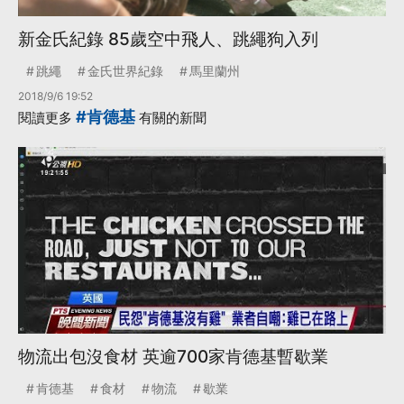
新金氏紀錄 85歲空中飛人、跳繩狗入列
跳繩
金氏世界紀錄
馬里蘭州
2018/9/6 19:52
#肯德基
閱讀更多
有關的新聞
物流出包沒食材 英逾700家肯德基暫歇業
肯德基
食材
物流
歇業