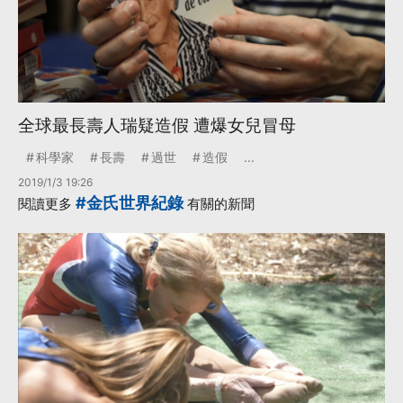
全球最長壽人瑞疑造假 遭爆女兒冒母
科學家
長壽
過世
造假
...
2019/1/3 19:26
#金氏世界紀錄
閱讀更多
有關的新聞