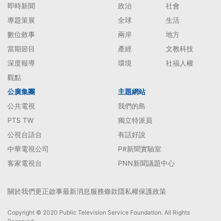
即時新聞
政治
社會
專題策展
全球
生活
數位敘事
兩岸
地方
當期節目
產經
文教科技
深度報導
環境
社福人權
觀點
公廣集團
主題網站
公共電視
我們的島
PTS TW
獨立特派員
公視台語台
有話好說
中華電視公司
P#新聞實驗室
客家電視台
PNN新聞議題中心
關於我們
更正啟事
最新消息
服務條款
隱私權保護政策
Copyright © 2020 Public Television Service Foundation. All Rights