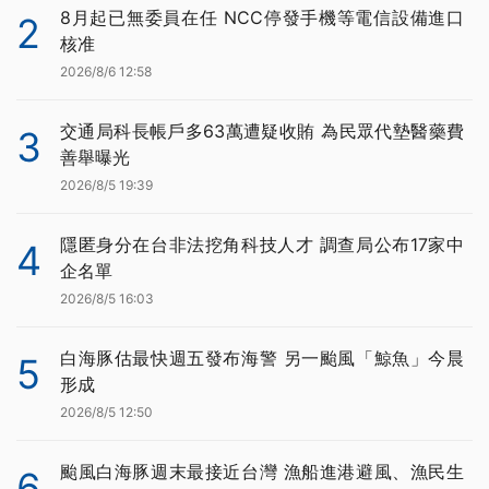
8月起已無委員在任 NCC停發手機等電信設備進口
2
核准
2026/8/6 12:58
交通局科長帳戶多63萬遭疑收賄 為民眾代墊醫藥費
3
善舉曝光
2026/8/5 19:39
隱匿身分在台非法挖角科技人才 調查局公布17家中
4
企名單
2026/8/5 16:03
白海豚估最快週五發布海警 另一颱風「鯨魚」今晨
5
形成
2026/8/5 12:50
颱風白海豚週末最接近台灣 漁船進港避風、漁民生
6