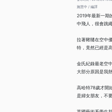
施慧中 / 編譯
2019年最新一
中飛人，很會跳
拉著鞦韆在空中
特，竟然已經是高
金氏紀錄最老空
大部分原因是我
高哈特78歲才
是婦女朋友，不
英國藝術系學生