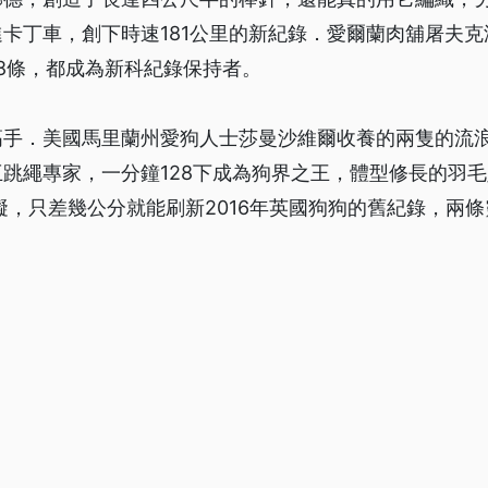
卡丁車，創下時速181公里的新紀錄．愛爾蘭肉舖屠夫
8條，都成為新科紀錄保持者。
高手．美國馬里蘭州愛狗人士莎曼沙維爾收養的兩隻的流
跳繩專家，一分鐘128下成為狗界之王，體型修長的羽
的障礙，只差幾公分就能刷新2016年英國狗狗的舊紀錄，兩