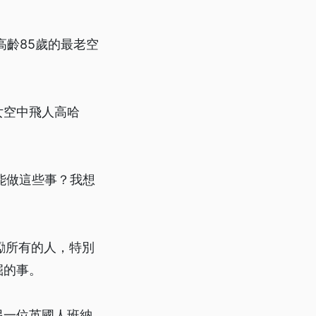
高齡85歲的最老空
女空中飛人高哈
能做這些事？我想
勵所有的人，特別
掘的事。
另一位英國人班納