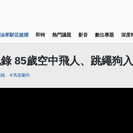
油苯駢芘超標
即時
熱門議題
影音
數位專題
深度
錄 85歲空中飛人、跳繩狗
紀錄
馬里蘭州