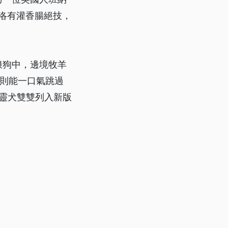
克洛有灌香腸絕技，
浪狗中，邊境牧羊
毛則能一口氣跳過
條靈犬雙雙列入新版