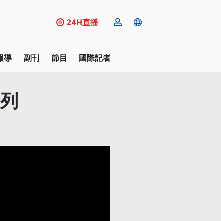
24H直播
報導
副刊
節目
國際記者
入列