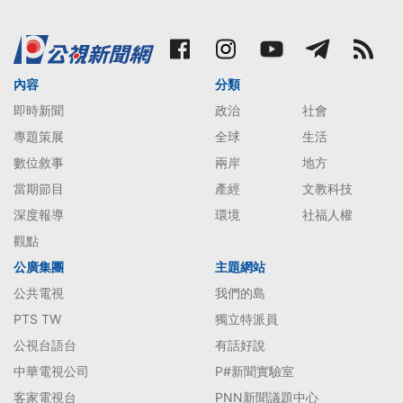
內容
分類
即時新聞
政治
社會
專題策展
全球
生活
數位敘事
兩岸
地方
當期節目
產經
文教科技
深度報導
環境
社福人權
觀點
公廣集團
主題網站
公共電視
我們的島
PTS TW
獨立特派員
公視台語台
有話好說
中華電視公司
P#新聞實驗室
客家電視台
PNN新聞議題中心