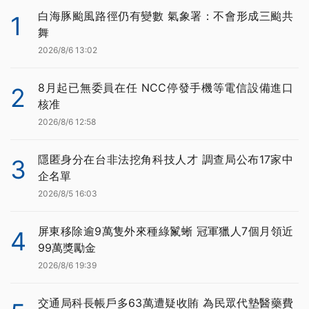
白海豚颱風路徑仍有變數 氣象署：不會形成三颱共
1
舞
2026/8/6 13:02
8月起已無委員在任 NCC停發手機等電信設備進口
2
核准
2026/8/6 12:58
隱匿身分在台非法挖角科技人才 調查局公布17家中
3
企名單
2026/8/5 16:03
屏東移除逾9萬隻外來種綠鬣蜥 冠軍獵人7個月領近
4
99萬獎勵金
2026/8/6 19:39
交通局科長帳戶多63萬遭疑收賄 為民眾代墊醫藥費