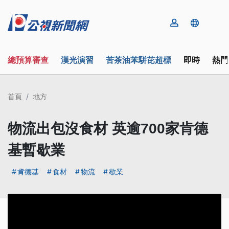
總預算審查
漢光演習
苦茶油苯駢芘超標
即時
熱門
首頁
地方
物流出包沒食材 英逾700家肯德
基暫歇業
肯德基
食材
物流
歇業