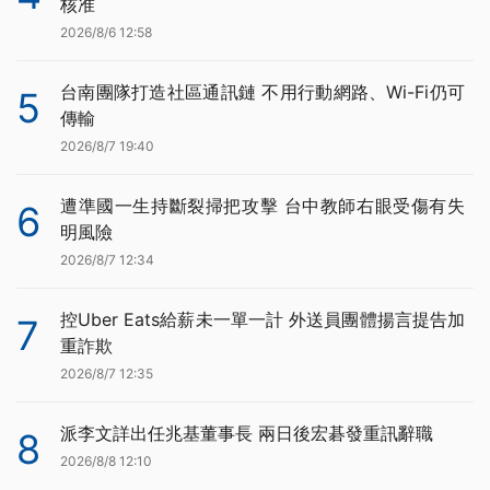
核准
2026/8/6 12:58
台南團隊打造社區通訊鏈 不用行動網路、Wi-Fi仍可
5
傳輸
2026/8/7 19:40
遭準國一生持斷裂掃把攻擊 台中教師右眼受傷有失
6
明風險
2026/8/7 12:34
控Uber Eats給薪未一單一計 外送員團體揚言提告加
7
重詐欺
2026/8/7 12:35
派李文詳出任兆基董事長 兩日後宏碁發重訊辭職
8
2026/8/8 12:10