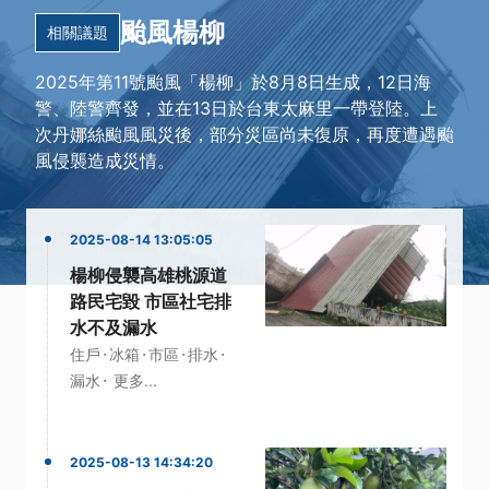
颱風楊柳
相關議題
2025年第11號颱風「楊柳」於8月8日生成，12日海
警、陸警齊發，並在13日於台東太麻里一帶登陸。上
次丹娜絲颱風風災後，部分災區尚未復原，再度遭遇颱
風侵襲造成災情。
2025-08-14 13:05:05
楊柳侵襲高雄桃源道
路民宅毀 市區社宅排
水不及漏水
·
·
·
·
住戶
冰箱
市區
排水
·
漏水
更多...
2025-08-13 14:34:20