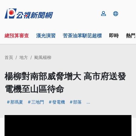
總預算審查
漢光演習
苦茶油苯駢芘超標
即時
熱門
首頁
地方
颱風楊柳
楊柳對南部威脅增大 高市府送發
電機至山區待命
那瑪夏
三地門
發電機
部落
...