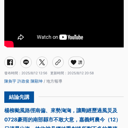
讚
發布時間：
2025/8/12 12:56
更新時間：
2025/8/12 20:58
陳奐宇
許政俊
陳顯坤
/ 地方報導
楊柳颱風路徑南偏、來勢洶洶，讓剛經歷過風災及
0728豪雨的南部縣市不敢大意，嘉義蚵農今（12）