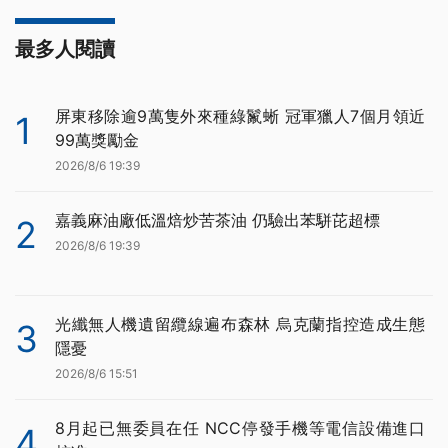
最多人閱讀
屏東移除逾9萬隻外來種綠鬣蜥 冠軍獵人7個月領近
1
99萬獎勵金
2026/8/6 19:39
嘉義麻油廠低溫焙炒苦茶油 仍驗出苯駢芘超標
2
2026/8/6 19:39
光纖無人機遺留纜線遍布森林 烏克蘭指控造成生態
3
隱憂
2026/8/6 15:51
8月起已無委員在任 NCC停發手機等電信設備進口
4