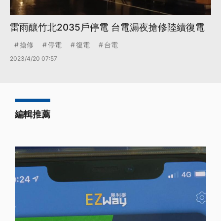
雷雨釀竹北2035戶停電 台電漏夜搶修陸續復電
搶修
停電
復電
台電
2023/4/20 07:57
編輯推薦