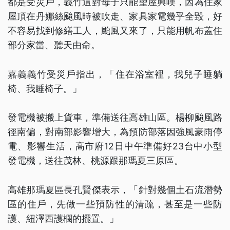
都是受災戶，義竹這對母子只能望屋興嘆，因為住家
屋頂在丹娜絲颱風時被吹走、家具家電幾乎全毀，好
不容易找到修繕工人，颱風又來了，只能用帆布蓋住
部分家當、聽天由命。
嘉義義竹受災戶指出，「住在浴室裡，我兒子睡躺
椅、我睡椅子。」
發電機被搬上貨車，準備送往高雄山區。楊柳颱風路
徑南偏，對南部影響增大，為預防部落因強風豪雨停
電、影響生活，高市府12日中午準備好23台中小型
發電機，送往茂林、桃源跟那瑪夏三原區。
高雄那瑪夏區長孔賢傑表示，「針對幾個土石流潛勢
區的住戶，先做一些預防性的清疏，甚至是一些防
護、紐澤西護欄的擺置。」