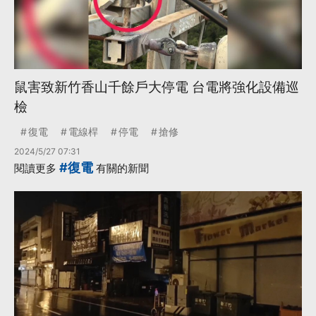
鼠害致新竹香山千餘戶大停電 台電將強化設備巡
檢
復電
電線桿
停電
搶修
2024/5/27 07:31
#復電
閱讀更多
有關的新聞