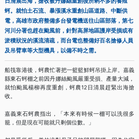
日清晨出海，搶收被丹娜絲重創後所剩不多的養殖
蚵。就怕土石流、暴漲溪水重創山區道路、中斷供
電，高雄市政府整備多台發電機送往山區部落，第七
河川分署也趕在颱風前，針對高屏地區護岸受損或有
淤積狀況的溪流清疏，而台電也整備好百名搶修人員
及吊臂車等大型機具，以備不時之需。
船筏靠港後，蚵農忙著把一籃籃鮮蚵吊掛上岸。嘉義
縣東石蚵棚之前因丹娜絲颱風嚴重受損、產量大減，
就怕颱風楊柳再度重創，蚵農12日清晨趕緊出海搶
收。
嘉義東石蚵農指出，「本來有時候一棚可以洗很多
籠，但是現在可能就只剩個位數。」