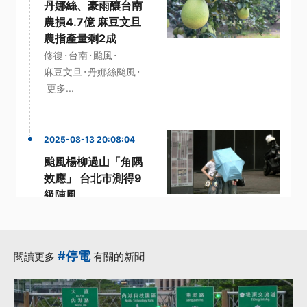
丹娜絲、豪雨釀台南
農損4.7億 麻豆文旦
農指產量剩2成
·
·
·
修復
台南
颱風
·
·
麻豆文旦
丹娜絲颱風
更多...
2025-08-13 20:08:04
颱風楊柳過山「角隅
效應」 台北市測得9
級陣風
·
·
·
北部
台北市
外牆
強風
·
·
楊柳颱風
更多...
#停電
閱讀更多
有關的新聞