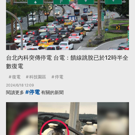
台北內科突傳停電 台電：饋線跳脫已於12時半全
數復電
復電
科技園區
停電
2024/6/18 12:09
#停電
閱讀更多
有關的新聞