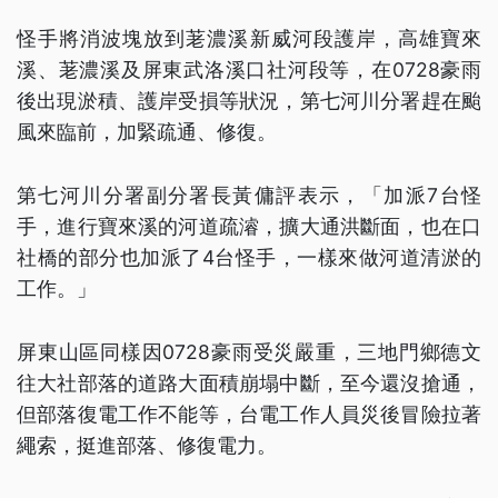
怪手將消波塊放到荖濃溪新威河段護岸，高雄寶來
溪、荖濃溪及屏東武洛溪口社河段等，在0728豪雨
後出現淤積、護岸受損等狀況，第七河川分署趕在颱
風來臨前，加緊疏通、修復。
第七河川分署副分署長黃傭評表示，「加派7台怪
手，進行寶來溪的河道疏濬，擴大通洪斷面，也在口
社橋的部分也加派了4台怪手，一樣來做河道清淤的
工作。」
屏東山區同樣因0728豪雨受災嚴重，三地門鄉德文
往大社部落的道路大面積崩塌中斷，至今還沒搶通，
但部落復電工作不能等，台電工作人員災後冒險拉著
繩索，挺進部落、修復電力。