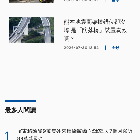
熊本地震高架橋錯位卻沒
垮 是「防落橋」裝置奏效
嗎？
2026-07-30 18:54
|
全球
最多人閱讀
屏東移除逾9萬隻外來種綠鬣蜥 冠軍獵人7個月領近
1
99萬獎勵金