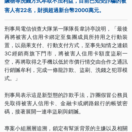
贓物等洗錢方式牟取不法利益，目前已知受詐騙的被
害人有22名，財損超過新台幣2000萬元。
刑事局電信偵查大隊第一隊隊長韋詩亭說明，「最後
再將被害人信用卡綁定至集團成員所持用之行動裝
置，以蘋果支付、行動支付方式，至事先知情之連鎖
3C經銷商旗下門市，將被害人信用卡額度盜刷一
空，再將取得之手機以低於市價行情交由合作之通訊
行銷贓牟利，完成一條龍詐欺、盜刷、洗錢之犯罪模
式。」
刑事局表示這是新型態的詐欺手法，詐團假冒公務員
先取得被害人信用卡、金融卡或網路銀行的帳號密
碼，接著展開一連串盜刷與銷贓。
專案小組層層追溯，鎖定有幫派背景的主嫌以及相關