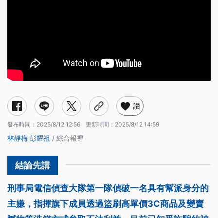
讚
發布時間：
2025/8/12 12:56
更新時間：
2025/8/12 14:59
林靜梅
彭耀祖
/ 綜合報導
刑事局電信偵查大隊第一隊偵破一名具有幫派身分的
主嫌，指揮旗下成員透過盜刷高單價3C商品及變賣