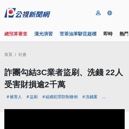
總預算審查
漢光演習
苦茶油苯駢芘超標
即時
熱門
首頁
社會
詐團勾結3C業者盜刷、洗錢 22人
受害財損逾2千萬
被害人
盜刷
組織犯罪防制條例
洗錢案
...