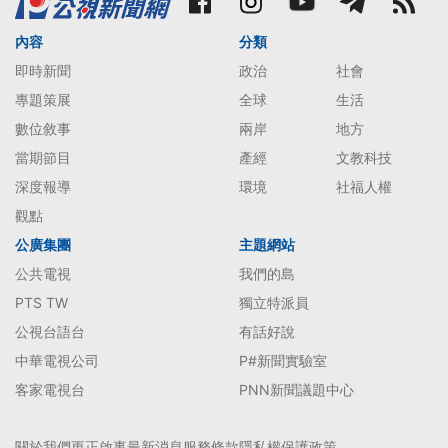
內容
分類
即時新聞
政治
社會
專題策展
全球
生活
數位敘事
兩岸
地方
當期節目
產經
文教科技
深度報導
環境
社福人權
觀點
公廣集團
主題網站
公共電視
我們的島
PTS TW
獨立特派員
公視台語台
有話好說
中華電視公司
P#新聞實驗室
客家電視台
PNN新聞議題中心
關於我們
更正啟事
最新消息
服務條款
隱私權保護政策