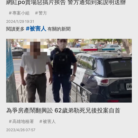
網紅po賣場惡搞片挨告 警方通知到案說明送辦
專案小組
警方
2024/1/29 19:31
#被害人
閱讀更多
有關的新聞
為爭房產鬧翻興訟 62歲弟勒死兄後投案自首
高雄地檢署
被害人
2023/4/26 07:57