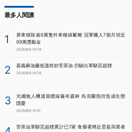
最多人閱讀
屏東移除逾9萬隻外來種綠鬣蜥 冠軍獵人7個月領近
1
99萬獎勵金
2026/8/6 19:39
嘉義麻油廠低溫焙炒苦茶油 仍驗出苯駢芘超標
2
2026/8/6 19:39
光纖無人機遺留纜線遍布森林 烏克蘭指控造成生態
3
隱憂
2026/8/6 15:51
苦茶油苯駢芘超標累計已7家 食藥署將赴雲嘉與業者
4