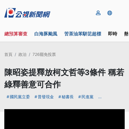
總預算審查
白海豚颱風
苦茶油苯駢芘超標
即時
熱
首頁
政治
726罷免投票
陳昭姿提釋放柯文哲等3條件 稱若
綠釋善意可合作
國民黨立委
普發現金
秘書長
民進黨
...