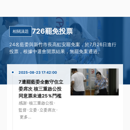
726罷免投票
相關議題
24名藍委與新竹市長高虹安罷免案，於7月26日進行
投票，根據中選會開票結果，無罷免案通過。
2025-08-23 17:42:00
7遭罷藍委全數守住立
委席次 核三重啟公投
同意票未達25％門檻
·
·
感謝
核三重啟公投
·
·
·
監督
立委
立委席次
更多...