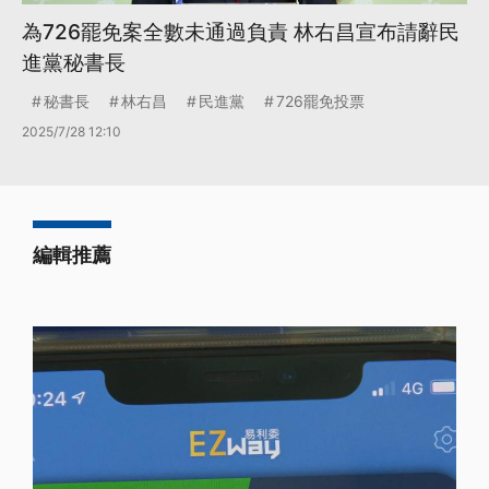
為726罷免案全數未通過負責 林右昌宣布請辭民
進黨秘書長
秘書長
林右昌
民進黨
726罷免投票
2025/7/28 12:10
編輯推薦