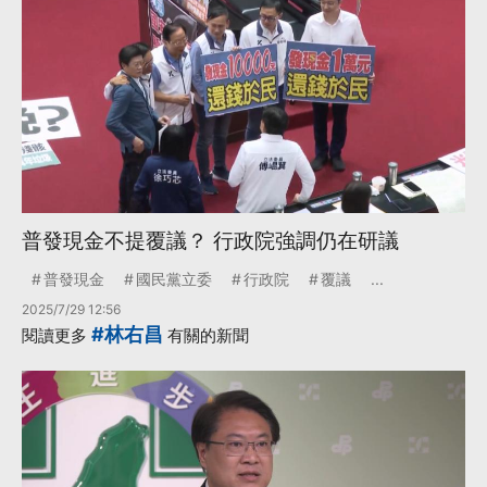
普發現金不提覆議？ 行政院強調仍在研議
普發現金
國民黨立委
行政院
覆議
...
2025/7/29 12:56
#林右昌
閱讀更多
有關的新聞