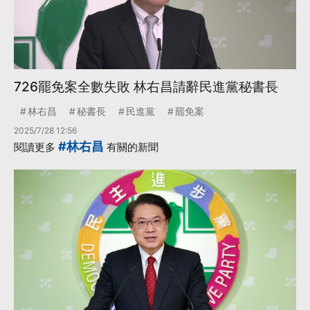
726罷免案全數失敗 林右昌請辭民進黨秘書長
林右昌
秘書長
民進黨
罷免案
2025/7/28 12:56
#林右昌
閱讀更多
有關的新聞