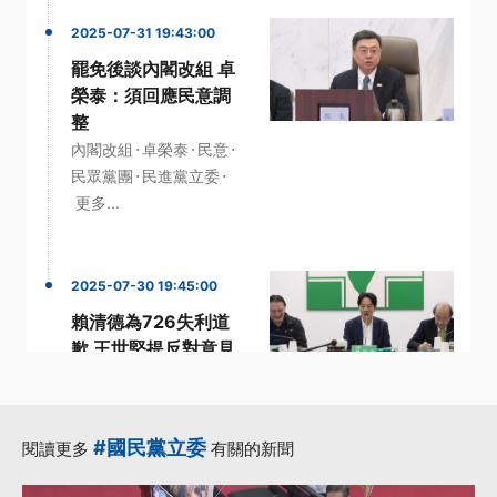
2025-07-31 19:43:00
罷免後談內閣改組 卓
榮泰：須回應民意調
整
·
·
·
內閣改組
卓榮泰
民意
·
·
民眾黨團
民進黨立委
更多...
2025-07-30 19:45:00
賴清德為726失利道
歉 王世堅提反對意見
未獲採納
·
·
國民黨主席
核三延役
·
·
民眾黨主席
王世堅
#國民黨立委
閱讀更多
有關的新聞
·
總統賴清德
更多...