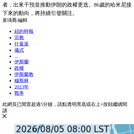
者，出來干預並推動伊朗的政權更迭。86歲的哈米尼接
下來的動向，將持續引發關注。
黃瑀喬
/
編輯
紐約時報
宗教
什葉派
儀式
...
伊斯蘭
政權
伊斯蘭教
穆斯林
2023年
戰爭
此網頁已閒置超過5分鐘，請點透明黑底或右上×按鈕繼續閱
讀