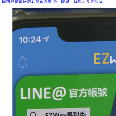
白海豚估最快週五發布海警 另一颱風「鯨魚」今晨形成