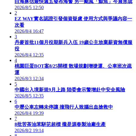
白海豚估最快週五發布海警 另一颱風「鯨魚」今晨形成
2026/8/5 12:50
2
EZ WAY實名認證引發個資疑慮 使用方式與爭議內容一
次看
2026/8/4 16:47
3
丹麥首批11個月役期新兵入伍 19歲公主放棄薪資無償服
役
2026/8/4 12:35
4
桃園巨蛋BOT案8/25開標 散場規劃增捷運、公車班次疏
運
2026/8/3 12:34
5
中國出入境新規9月上路 陸委會示警增赴中安全風險
2026/8/5 12:35
6
中壢公車左轉未停讓 撞飛行人致腦出血搶救中
2026/8/4 19:39
7
8批苦茶油苯駢芘超標 攏是源春製油廠生產
2026/8/2 19:14
8