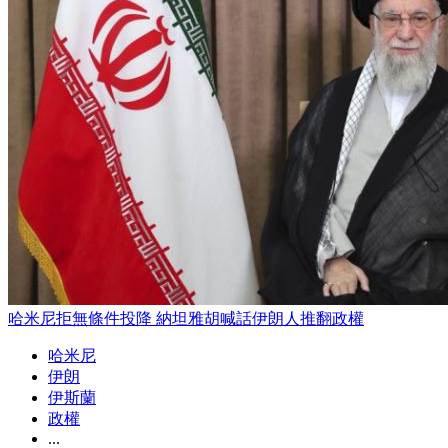
哈米尼拒無條件投降 納坦雅胡喊話伊朗人推翻政權
哈米尼
伊朗
伊斯蘭
政權
...