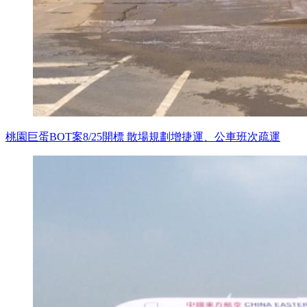
桃園巨蛋BOT案8/25開標 散場規劃增捷運、公車班次疏運