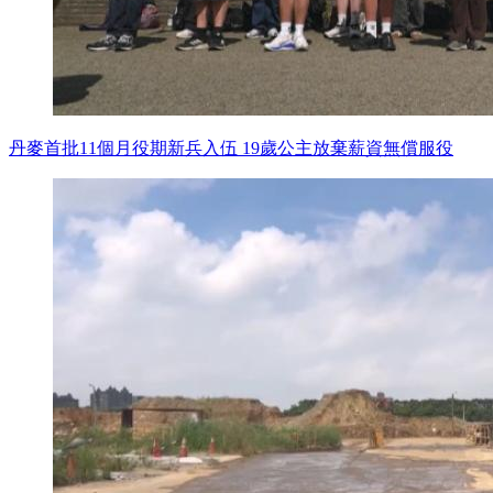
丹麥首批11個月役期新兵入伍 19歲公主放棄薪資無償服役