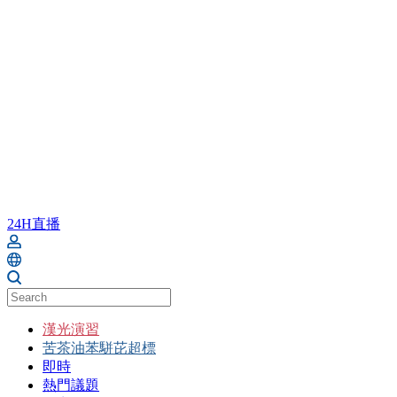
24H直播
漢光演習
苦茶油苯駢芘超標
即時
熱門議題