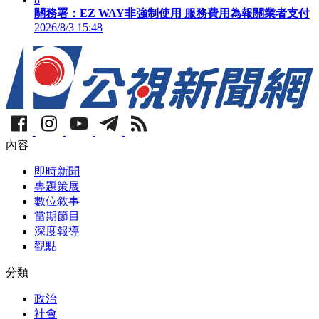
關務署：EZ WAY非強制使用 服務費用為報關業者支付
2026/8/3 15:48
內容
即時新聞
專題策展
數位敘事
當期節目
深度報導
觀點
分類
政治
社會