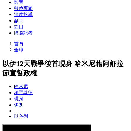
影音
數位專題
深度報導
副刊
節目
國際記者
首頁
全球
以伊12天戰爭後首現身 哈米尼藉阿舒拉
節宣誓政權
哈米尼
穆罕默德
現身
伊朗
...
以色列