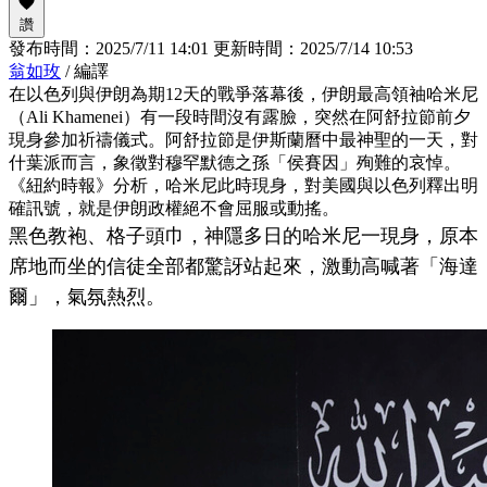
讚
發布時間：
2025/7/11 14:01
更新時間：
2025/7/14 10:53
翁如玫
/ 編譯
在以色列與伊朗為期12天的戰爭落幕後，伊朗最高領袖哈米尼
（Ali Khamenei）有一段時間沒有露臉，突然在阿舒拉節前夕
現身參加祈禱儀式。阿舒拉節是伊斯蘭曆中最神聖的一天，對
什葉派而言，象徵對穆罕默德之孫「侯賽因」殉難的哀悼。
《紐約時報》分析，哈米尼此時現身，對美國與以色列釋出明
確訊號，就是伊朗政權絕不會屈服或動搖。
黑色教袍、格子頭巾，神隱多日的哈米尼一現身，原本
席地而坐的信徒全部都驚訝站起來，激動高喊著「海達
爾」，氣氛熱烈。