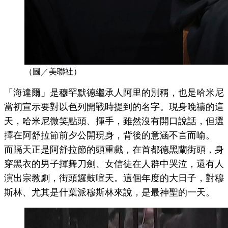
（圖／美聯社）
「海達爾」是穆罕默德繼承人阿里的別稱，也是哈米尼
當初宣示要對以色列開戰時提到的名字。現身晚禱的這
天，哈米尼微笑點頭、揮手，雖然沒有開口說話，但選
擇在阿舒拉節前夕公開現身，背後的意涵不言而喻。
而隔天正是阿舒拉節的頭重戲，在首都德黑蘭街頭，身
穿黑衣的男子揮舞刀劍、女信徒在人群中哭泣，還有人
演出宗教劇，街頭鑼鼓喧天。這個年度的大日子，對穆
斯林、尤其是什葉派穆斯林來說，是最神聖的一天。