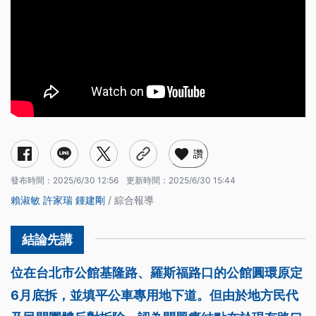
讚
發布時間：
2025/6/30 12:56
更新時間：
2025/6/30 15:44
賴淑敏
許家瑞
鍾建剛
/ 綜合報導
位在台北市公館基隆路、羅斯福路口的公館圓環原定
6月底拆，並填平公車專用地下道。但由於地方民代