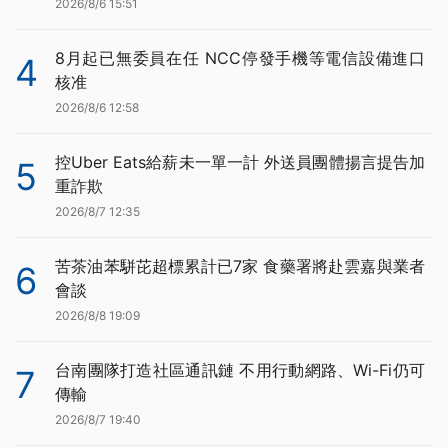
2026/8/6 15:51
8月起已無委員在任 NCC停發手機等電信設備進口
4
核准
2026/8/6 12:58
控Uber Eats給薪未一單一計 外送員團體揚言提告加
5
重詐欺
2026/8/7 12:35
苦茶油苯駢芘超標累計已7家 食藥署將赴雲嘉與業者
6
會談
2026/8/8 19:09
台南團隊打造社區通訊鏈 不用行動網路、Wi-Fi仍可
7
傳輸
2026/8/7 19:40