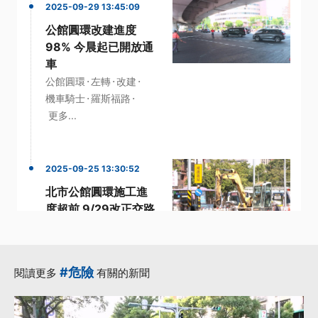
2025-09-29 13:45:09
公館圓環改建進度
98% 今晨起已開放通
車
·
·
·
公館圓環
左轉
改建
·
·
機車騎士
羅斯福路
更多...
2025-09-25 13:30:52
北市公館圓環施工進
度超前 9/29改正交路
口
·
·
公館圓環
北市府
·
·
·
基隆路
羅斯福路
路口
#危險
閱讀更多
有關的新聞
更多...