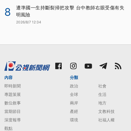
遭準國一生持斷裂掃把攻擊 台中教師右眼受傷有失
8
明風險
2026/8/7 12:34
內容
分類
即時新聞
政治
社會
專題策展
全球
生活
數位敘事
兩岸
地方
當期節目
產經
文教科技
深度報導
環境
社福人權
觀點