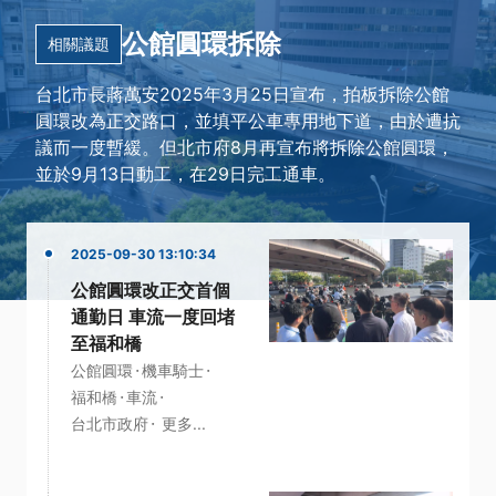
公館圓環拆除
相關議題
台北市長蔣萬安2025年3月25日宣布，拍板拆除公館
圓環改為正交路口，並填平公車專用地下道，由於遭抗
議而一度暫緩。但北市府8月再宣布將拆除公館圓環，
並於9月13日動工，在29日完工通車。
2025-09-30 13:10:34
公館圓環改正交首個
通勤日 車流一度回堵
至福和橋
·
·
公館圓環
機車騎士
·
·
福和橋
車流
·
台北市政府
更多...