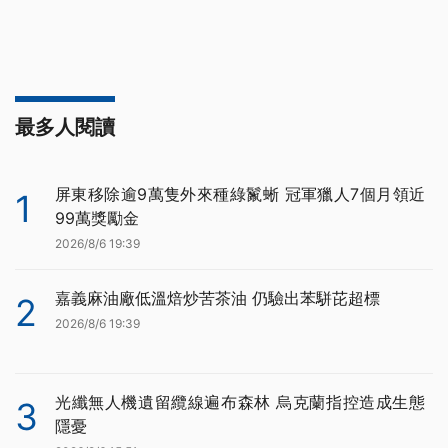
最多人閱讀
屏東移除逾9萬隻外來種綠鬣蜥 冠軍獵人7個月領近
1
99萬獎勵金
2026/8/6 19:39
嘉義麻油廠低溫焙炒苦茶油 仍驗出苯駢芘超標
2
2026/8/6 19:39
光纖無人機遺留纜線遍布森林 烏克蘭指控造成生態
3
隱憂