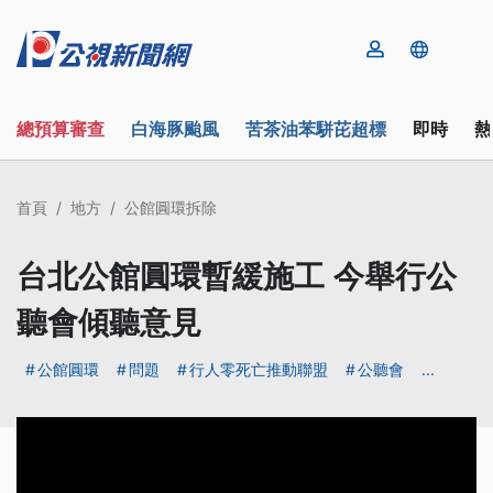
總預算審查
白海豚颱風
苦茶油苯駢芘超標
即時
熱
首頁
地方
公館圓環拆除
台北公館圓環暫緩施工 今舉行公
聽會傾聽意見
公館圓環
問題
行人零死亡推動聯盟
公聽會
...