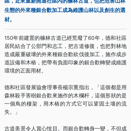
區，近來重新開通社區內的槺林古道，也把危害山林
生態的外來種銀合歡加工成為維護山林以及創生的選
材。
150年前建置的槺林古道已經荒廢了60年，德和社區
居民結合了公部門和志工，把古道修復，也把對林地
造成嚴重破壞的外來種銀合歡砍伐後加工，施作成步
道設備和木樁，把帶有負面印象的銀合歡轉變成維護
環境的正面用材。
德和社區發展協會理事長楊宗熏指出，「這個都是用
森林殺手害樹銀合歡來施作的木欄杆，這個形狀的是
一個鳥的棲架，用木樁的方式它可以鞏固土壤的流
失。」
古道美景令人賞心悅目。而銀合歡轉身一變，不但成