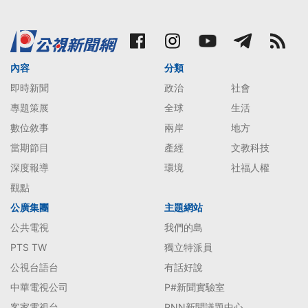
內容
分類
即時新聞
政治
社會
專題策展
全球
生活
數位敘事
兩岸
地方
當期節目
產經
文教科技
深度報導
環境
社福人權
觀點
公廣集團
主題網站
公共電視
我們的島
PTS TW
獨立特派員
公視台語台
有話好說
中華電視公司
P#新聞實驗室
客家電視台
PNN新聞議題中心