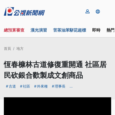
總預算審查
漢光演習
苦茶油苯駢芘超標
即時
熱門
首頁
地方
恆春槺林古道修復重開通 社區居
民砍銀合歡製成文創商品
古道
社區
外來種
理事長
...