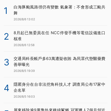
白海豚颱風路徑仍有變數 氣象署：不會形成三颱共
1
舞
2026/8/6 13:02
8月起已無委員在任 NCC停發手機等電信設備進口
2
核准
2026/8/6 12:58
交通局科長帳戶多63萬遭疑收賄 為民眾代墊醫藥費
3
善舉曝光
2026/8/5 19:39
隱匿身分在台非法挖角科技人才 調查局公布17家中
4
企名單
2026/8/5 16:03
屏東移除逾9萬隻外來種綠鬣蜥 冠軍獵人7個月領近