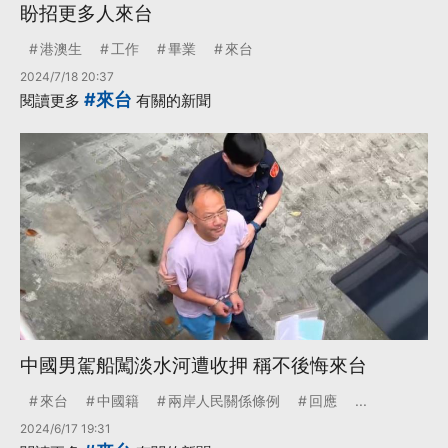
盼招更多人來台
港澳生
工作
畢業
來台
2024/7/18 20:37
#來台
閱讀更多
有關的新聞
中國男駕船闖淡水河遭收押 稱不後悔來台
來台
中國籍
兩岸人民關係條例
回應
...
2024/6/17 19:31