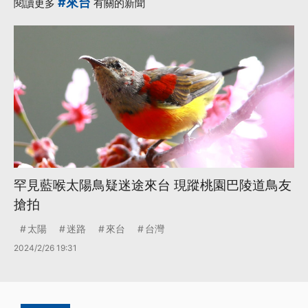
#來台
閱讀更多
有關的新聞
罕見藍喉太陽鳥疑迷途來台 現蹤桃園巴陵道鳥友
搶拍
太陽
迷路
來台
台灣
2024/2/26 19:31