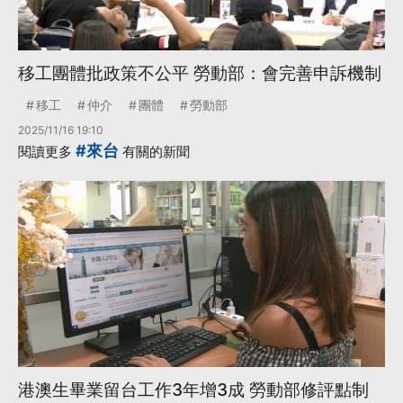
移工團體批政策不公平 勞動部：會完善申訴機制
移工
仲介
團體
勞動部
2025/11/16 19:10
#來台
閱讀更多
有關的新聞
港澳生畢業留台工作3年增3成 勞動部修評點制