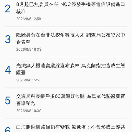
8月起已無委員在任 NCC停發手機等電信設備進口
2
核准
2026/8/6 12:58
隱匿身分在台非法挖角科技人才 調查局公布17家中
3
企名單
2026/8/5 16:03
光纖無人機遺留纜線遍布森林 烏克蘭指控造成生態
4
隱憂
2026/8/6 15:51
交通局科長帳戶多63萬遭疑收賄 為民眾代墊醫藥費
5
善舉曝光
2026/8/5 19:39
白海豚颱風路徑仍有變數 氣象署：不會形成三颱共
6