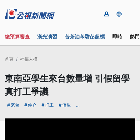
總預算審查
漢光演習
苦茶油苯駢芘超標
即時
熱門
首頁
社福人權
東南亞學生來台數量增 引假留學
真打工爭議
來台
仲介
打工
僑生
...