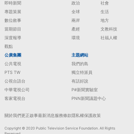
即時新聞
政治
社會
專題策展
全球
生活
數位敘事
兩岸
地方
當期節目
產經
文教科技
深度報導
環境
社福人權
觀點
公廣集團
主題網站
公共電視
我們的島
PTS TW
獨立特派員
公視台語台
有話好說
中華電視公司
P#新聞實驗室
客家電視台
PNN新聞議題中心
關於我們
更正啟事
最新消息
服務條款
隱私權保護政策
Copyright © 2020 Public Television Service Foundation. All Rights
Reserved.